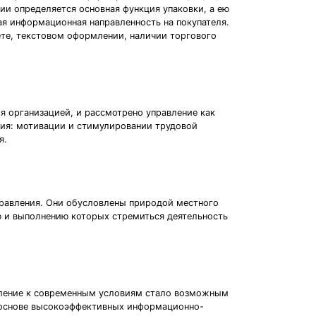
и определяется основная функ­ция упаковки, а ею
я инфор­мационная направленность на покупателя.
вете, текстовом оформлении, наличии торгового
я организацией, и рассмотрено управление как
ния: мотивации и стимулировании трудовой
я.
равления. Они обусловлены природой местного
ю и выполнению которых стремиться деятельность
бление к современным условиям стало возможным
 основе высокоэффективных информационно-