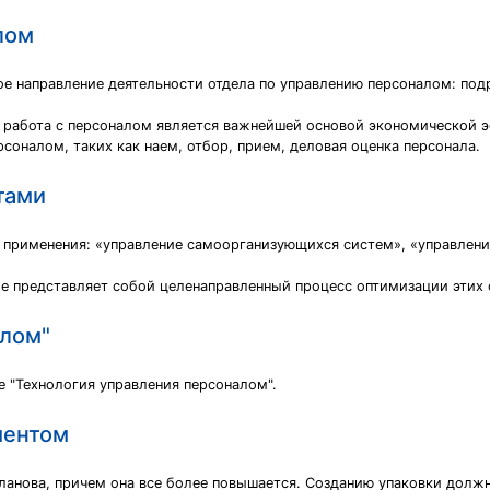
лом
ое направление деятельности отдела по управлению персоналом: по
я работа с персоналом является важнейшей основой экономической
соналом, таких как наем, отбор, прием, деловая оценка персонала.
тами
 применения: «управление самоорганизующихся систем», «управлени
 представляет собой целенаправленный процесс оптимизации этих 
алом"
 "Технология управления персоналом".
ментом
планова, причем она все более повышается. Созданию упаковки долж