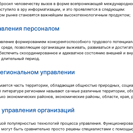
е, бросил человечеству вызов в форме всепроникающей международно
ступило в эру информатизации, и это проявляется в следующем:
ом рынке становятся важнейшим высокотехнологичным продуктом;
равления персоналом
авление формированием конкурентоспособного трудового потенциал
 среде, позволяющее организации выживать, развиваться и достигат
беспечить скоординированное и адекватное состоянию внешней и вн
й длительный период.
региональном управлении
имается часть территории, обладающая общностью природных, соци
й литературе регионами называют са¬мые различные территории, о
ко экономических районов, экономические районы, области, края, р
 управления организаций
ой популярностью технологий процесса управления. Функционирова
и могут быть сравнительно просто решены специалистами с помощью