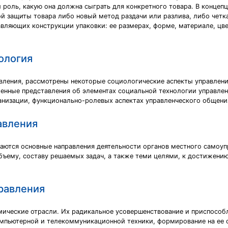
оль, какую она должна сыграть для конкретного товара. В концепци
й защиты товара либо новый метод раздачи или разлива, либо четка
авляющих конструкции упаковки: ее размерах, форме, мате­риале, ц
ология
вления, рассмотрены некоторые социологические аспекты управлени
менные представления об элементах социальной технологии управле
ганизации, функционально-ролевых аспектах управленческого общени
авления
аются основные направления деятельности органов местного самоуп
объему, составу решаемых задач, а также теми целями, к достижени
равления
омические отрасли. Их радикальное усовершенствование и приспосо
мпьютерной и телекоммуникационной техники, формирование на ее