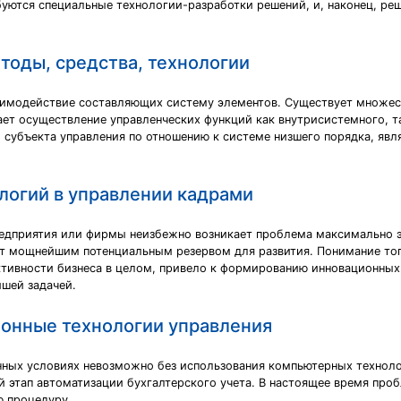
уются специальные технологии-разработки решений, и, наконец, реш
тоды, средства, технологии
взаимодействие составляющих систему элементов. Существует множ
ает осуществление управленческих функций как внутрисистемного, 
и субъекта управления по отношению к системе низшего порядка, я
логий в управлении кадрами
едприятия или фирмы неизбежно возникает проблема максимально э
ет мощнейшим потенциальным резервом для развития. Понимание тог
ивности бизнеса в целом, привело к формированию инновационных 
шей задачей.
онные технологии управления
нных условиях невозможно без использования компьютерных технол
 этап автоматизации бухгалтерского учета. В настоящее время пр
ю процедуру.