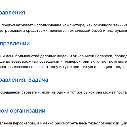
равления
предусматривает использование компьютера, как основного технич
рограммными средствами, являются технической базой и инструме
управлении
ий день большинства деловых людей и чиновников Беларуси, провод
ще до всевозможных совещаний и планерок, они включают компьютер
зователь сначала совершает одну и туже привычную операцию - подкл
авления. Задача
мешанной стратегии, если на один и тот же рынок она может постав
лом организации
вления персоналом, а именно рассмотреть весь технологический цик