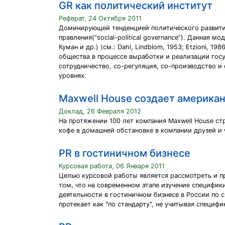
GR как политический институт
Реферат, 24 Октября 2011
Доминирующей тенденцией политического развити
правления(“social-political governance”). Данная 
Куман и др.) (см.: Dahl, Lindblom, 1953; Etzioni,
общества в процессе выработки и реализации госу
сотрудничество, со-регуляция, со-производство и
уровнях.
Maxwell House создает америка
Доклад, 26 Февраля 2012
На протяжении 100 лет компания Maxwell House с
кофе в домашней обстановке в компании друзей и 
PR в гостиничном бизнесе
Курсовая работа, 06 Января 2011
Целью курсовой работы является рассмотреть и п
том, что на современном этапе изучение специфик
деятельности в гостиничном бизнесе в России по 
протекает как "по стандарту", не учитывая специфи