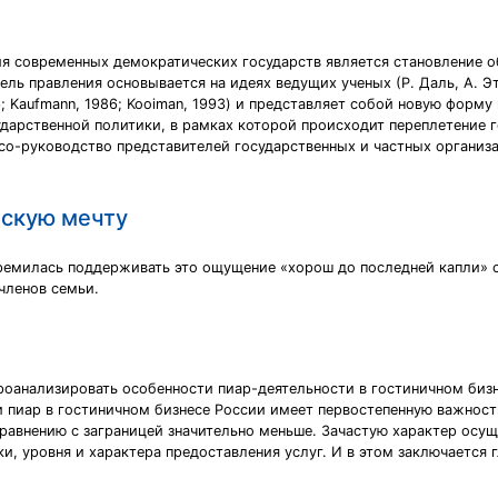
я современных демократических государств является становление 
модель правления основывается на идеях ведущих ученых (Р. Даль, А. 
 1986; Kaufmann, 1986; Kooiman, 1993) и представляет собой новую фор
дарственной политики, в рамках которой происходит переплетение г
 со-руководство представителей государственных и частных органи
нскую мечту
тремилась поддерживать это ощущение «хорош до последней капли»
членов семьи.
роанализировать особенности пиар-деятельности в гостиничном бизн
и пиар в гостиничном бизнесе России имеет первостепенную важност
сравнению с заграницей значительно меньше. Зачастую характер осу
ки, уровня и характера предоставления услуг. И в этом заключается 