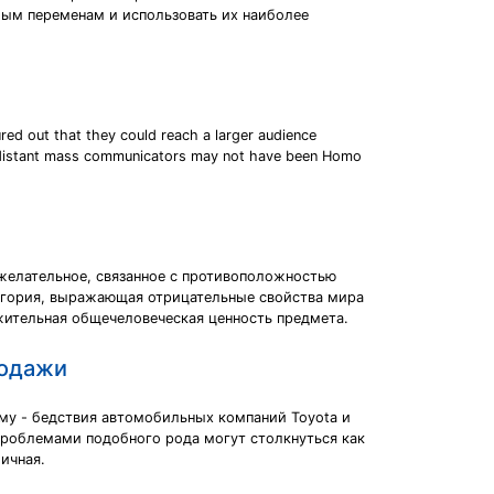
бым переменам и использовать их наиболее
red out that they could reach a larger audience
ese distant mass communicators may not have been Homo
ежелательное, связанное с противоположностью
тегория, выражающая отрицательные свойства мира
жительная общечеловеческая ценность предмета.
родажи
му - бедствия автомобильных компаний Toyota и
 проблемами подобного рода могут столкнуться как
ичная.