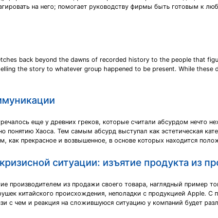
гировать на него; помогает руководству фирмы быть готовым к лю
etches back beyond the dawns of recorded history to the people that figu
by telling the story to whatever group happened to be present. While th
оммуникации
тречалось еще у древних греков, которые считали абсурдом нечто н
тно понятию Хаоса. Тем самым абсурд выступал как эстетическая ка
м, как прекрасное и возвышенное, в основе которых находится поло
кризисной ситуации: изъятие продукта из п
тие производителем из продажи своего товара, наглядный пример то
рушек китайского происхождения, неполадки с продукцией Apple. С
язи с чем и реакция на сложившуюся ситуацию у компаний будет разл