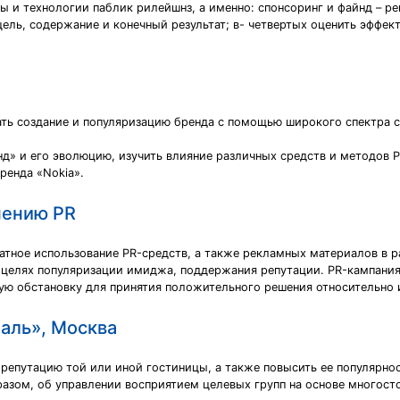
ы и технологии паблик рилейшнз, а именно: спонсоринг и файнд – ре
 цель, содержание и конечный результат; в- четвертых оценить эффе
ть создание и популяризацию бренда с помощью широкого спектра с
нд» и его эволюцию, изучить влияние различных средств и методов P
ренда «Nokia».
нению PR
атное использование РR-средств, а также рекламных материалов в 
 целях популяризации имиджа, поддержания репутации. РR-кампания
ую обстановку для принятия положительного решения относительно и
аль», Москва
епутацию той или иной гостиницы, а также повысить ее популярност
бразом, об управлении восприятием целевых групп на основе многост