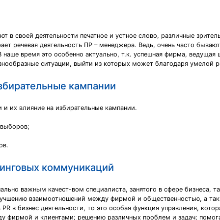
т в своей деятельности печатное и устное слово, различные зрите
т речевая деятельность ПР – менеджера. Ведь, очень часто бывают 
 наше время это особенно актуально, т.к. успешная фирма, ведущая
азнообразные ситуации, выйти из которых может благодаря умелой ре
избирательные кампании
 и их влияние на избирательные кампании.
 выборов;
ов.
тинговых коммуникаций
льно важным качест-вом специалиста, занятого в сфере бизнеса, та
учшению взаимоотношений между фирмой и общественностью, а также
ь PR в бизнес деятельности, то это особая функция управления, кот
ду фирмой и клиентами; решению различных проблем и задач; помо