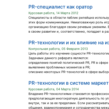
PR-специалист как оратор
Курсовая работа, 14 Марта 2012
Специалисты в области паблик рилейшнз использую
этих форм коммуникации. Немаловажную роль играе
организацию благодаря своим речевым умениям. В
в своем развитии и, соответственно, попадает в р
PR-технологии и их влияние на 
Контрольная работа, 05 Февраля 2013
Цель работы это изучение сущности PR-технологии
Задачами данного реферата являются:
определение понятий политический PR, PR в сфере
выявление проблемных моментов в PR;
описание некоторых PR-технологий в сфере выбор
PR-технологии в системе марке
Курсовая работа, 04 Марта 2014
Владение PR-технологиями становится профессиона
предполагающая многократную деятельность по ул
внутри, так и за ее пределами. Если рассматриват
общения, взаимопонимания и сотрудничества меж