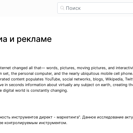
иа и рекламе
nternet changed all that— words, pictures, moving pictures, and interactivit
n set, the personal computer, and the nearly ubiquitous mobile cell phone
erated content populates YouTube, social networks, blogs, Wikipedia, Twi
ieve in seconds information about virtually any subject on earth, creating t
e digital world is constantly changing.
ость инструментов директ - маркетинга". Данное исследование акту
ее контролируемым инструментом.