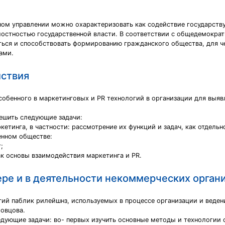
нном управлении можно охарактеризовать как содействие государст
остностью государственной власти. В соответствии с общедемокра
ься и способствовать формированию гражданского общества, для ч
ами.
йствия
собенного в маркетинговых и PR технологий в организации для выяв
ешить следующие задачи:
етинга, в частности: рассмотрение их функций и задач, как отдельно
енном обществе:
;
к основы взаимодействия маркетинга и PR.
ере и в деятельности некоммерческих орган
гий паблик рилейшнз, используемых в процессе организации и веден
ловцова.
дующие задачи: во- первых изучить основные методы и технологии о