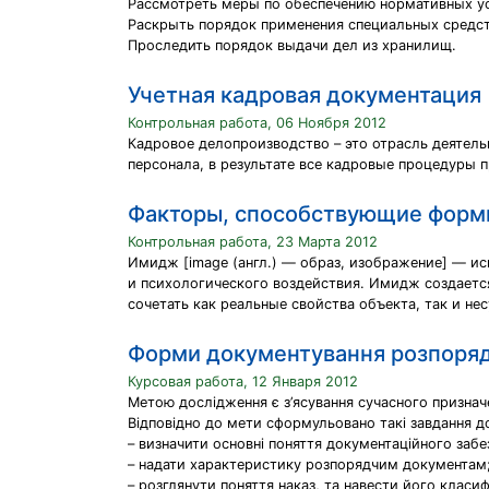
Рассмотреть меры по обеспечению нормативных ус
Раскрыть порядок применения специальных средст
Проследить порядок выдачи дел из хранилищ.
Учетная кадровая документация
Контрольная работа, 06 Ноября 2012
Кадровое делопроизводство – это отрасль деятел
персонала, в результате все кадровые процедуры
Факторы, способствующие форм
Контрольная работа, 23 Марта 2012
Имидж [image (англ.) — образ, изображение] — 
и психологического воздействия. Имидж создаетс
сочетать как реальные свойства объекта, так и н
Форми документування розпорядч
Курсовая работа, 12 Января 2012
Метою дослідження є з’ясування сучасного призначе
Відповідно до мети сформульовано такі завдання д
– визначити основні поняття документаційного забе
– надати характеристику розпорядчим документам
– розглянути поняття наказ, та навести його класи