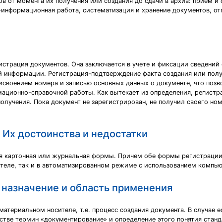
в от момента их получения или создания до сдачи в архив: прием и
-информационная работа, систематизация и хранение документов, от
страция документов. Она заключается в учете и фиксации сведений 
й информации. Регистрация-подтверждение факта создания или полу
исвоением номера и записью основных данных о документе, что позво
ационно-справочной работы. Как вытекает из определения, регистр
 получения. Пока документ не зарегистрирован, не получил своего но
 Их достоинства и недостатки
я карточная или журнальная формы. Причем обе формы регистрации м
теле, так и в автоматизированном режиме с использованием компью
 назначение и область применения
атериальном носителе, т.е. процесс создания документа. В случае е
тве термин «документирование» и определение этого понятия станд