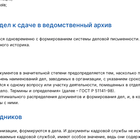
зів;
дел к сдаче в ведомственный архив
ся одновременно с формированием системы деловой письменности. 
ного историка.
кументов в значительной степени предопределяется тем, насколько 
ень наименований дел, заводимых в организации, с указанием сроко
ся к одному вопросу или участку деятельности, помещенных в отдел
ело. Термины и определения» (далее – ГОСТ Р 51141-98).
птимального распределения документов и формирования дел, и, в ко
ы с ними.
удников
анизации, формируются в дела. И документы кадровой службы не иск
аваемые кадровой службой, имеют особое значение, ведь они содер