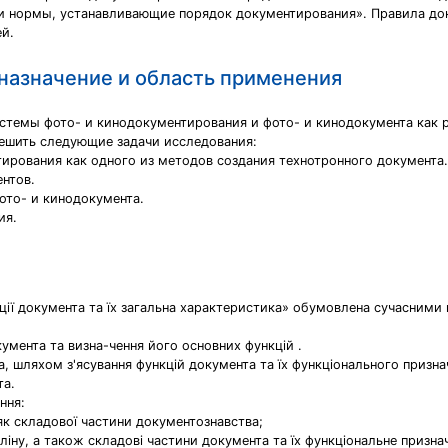
 и нормы, устанавливающие порядок документирования». Правила д
й.
назначение и область применения
темы фото- и кинодокументирования и фото- и кинодокумента как р
ешить следующие задачи исследования:
тирования как одного из методов создания технотронного документа.
нтов.
ото- и кинодокумента.
ия.
ії документа та їх загальна характеристика» обумовлена сучасними п
умента та визна-чення його основних функцій .
, шляхом з'ясування функцій документа та їх функціонального призна
та.
ння:
як складової частини документознавства;
іну, а також складові частини документа та їх функціональне призна