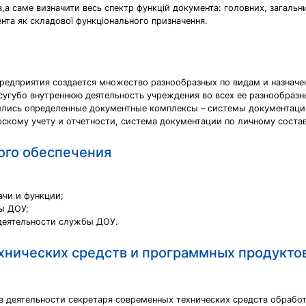
,а саме визначити весь спектр функцій документа: головних, загальни
ента як складової функціонального призначення.
предприятия создается множество разнообразных по видам и назнач
сугубо внутреннюю деятельность учреждения во всех ее разнообразны
ились определенные документные комплексы – системы документаци
скому учету и отчетности, система документации по личному состав
ого обеспечения
ачи и функции;
ы ДОУ;
деятельности службы ДОУ.
хнических средств и программных продуктов
в деятельности секретаря современных технических средств обрабо