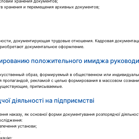
ловий хранения документов;
в хранения и перемещения архивных документов;
ьности, документирующая трудовые отношения. Кадровая документа
 приобретают документальное оформление.
ированию положительного имиджа руководи
искусственный образ, формируемый в общественном или индивидуал
я пропагандой, рекламой с целью формирования в массовом сознани
есуществующие, приписываемые.
ої діяльності на підприємстві
ння наказу, як основної форми документування розпорядчої діяльност
ослідження:
зпечення установи;
;
фкацію;