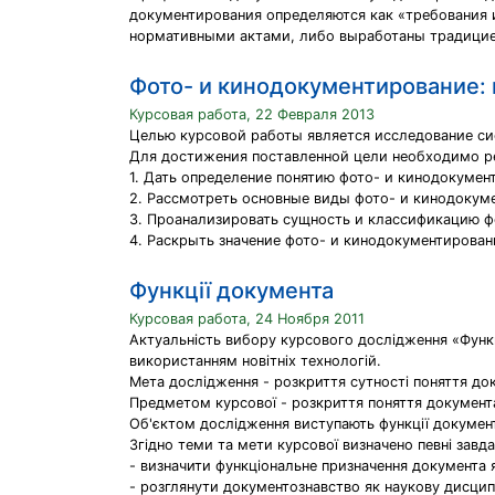
документирования определяются как «требования
нормативными актами, либо выработаны традицие
Фото- и кинодокументирование: 
Курсовая работа, 22 Февраля 2013
Целью курсовой работы является исследование сис
Для достижения поставленной цели необходимо р
1. Дать определение понятию фото- и кинодокумен
2. Рассмотреть основные виды фото- и кинодокуме
3. Проанализировать сущность и классификацию ф
4. Раскрыть значение фото- и кинодокументирован
Функції документа
Курсовая работа, 24 Ноября 2011
Актуальність вибору курсового дослідження «Функц
використанням новітніх технологій.
Мета дослідження - розкриття сутності поняття док
Предметом курсової - розкриття поняття документа
Об'єктом дослідження виступають функції докумен
Згідно теми та мети курсової визначено певні завда
- визначити функціональне призначення документа 
- розглянути документознавство як наукову дисципл