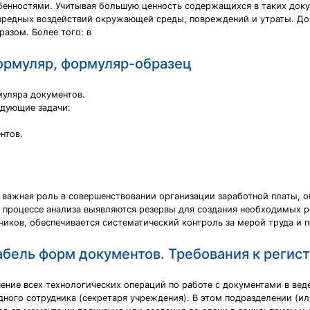
бенностями. Учитывая большую ценность содержащихся в таких доку
 вредных воздействий окружающей среды, повреждений и утраты. Д
азом. Более того: в
ормуляр, формуляр-образец
муляра документов.
едующие задачи:
нтов.
 важная роль в совершенствовании организации заработной платы, о
 В процессе анализа выявляются резервы для создания необходимых 
иков, обеспечивается систематический контроль за мерой труда и п
абель форм документов. Требования к регис
ение всех технологических операций по работе с документами в вед
дного сотрудника (секретаря учреждения). В этом подразделении (и