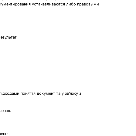
окументирования устанавливаются либо правовыми
езультат.
ідходами поняття документ та у зв'язку з
чення.
чення;