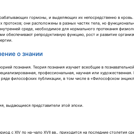
ырабатывающих гормоны, и выделяющих их непосредственно в кровь
х протоков; они расположены в разных частях тела, но функциональ
внутренней среде, необходимое для нормального протекания физиол
ми обеспечивают репродуктивную функцию, рост и развитие организм
нергии.
ение о знании
рией познания. Теория познания изучает всеобщее в познавательной
специализированная, профессиональная, научная или художественная
в ряде философских публикации, в том числе в «Философском энцик
я, выдающиеся представители этой эпохи.
риод с XIV по на-чало XVII вв., приходится на последние столетия 