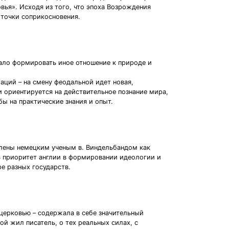
вья». Исходя из того, что эпоха Возрождения
 точки соприкосновения.
чало формировать иное отношение к природе и
аций – на смену феодальной идет новая,
 ориентируется на действительное познание мира,
ы на практические знания и опыт.
елены немецким ученым в. Виндельбандом как
ь приоритет англии в формировании идеологии и
е разных государств.
церковью – содержала в себе значительный
й жил писатель, о тех реальных силах, с