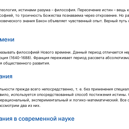
теология, истинами разума – философия. Пересечение истин – вещь 
офией, то троичность Божества познаваема через откровение. Но р
овеческого знания Бэкон объявляет чувственный опыт. Верный путь 
емени
называть философией Нового времени. Данный период отличается не
юция (1640-1688). Франция переживает период рассвета абсолютизм
я общественного развития.
ания
льности прежде всего непосредственно, т. е. без применения специа
равило, используется опосредствованный способ постижения истины.
перациональный, экспериментальный и логико-математический. Все 
ассмотрим два из них.
ния в современной науке