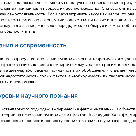
 также творческая деятельность по получению нового знания и резуль
деленных принципов и процесс их воспроизводства. Она состоит из 
ую самостоятельность. Если рассматривать науку как целое, то он
 новые относительно автономные подсистемы и новые интегративные
я научного знания) – в свою очередь, можно обнаружить многообраз
и общности и т. д.
ания и современность
и по вопросу о соотношении эмпирического и теоретического уровн
научное знание как целое к эмпирическому уровню, принижая или во
ь мышления, абстракций, принципов в их обобщении, что делает не
нают недостаточность голых фактов и необходимость их теоретическ
ески и неосознанно.
уровни научного познания
ие «стандартного подхода»: эмпирические факты неизменны и объект
 теорий на основании эмпирических фактов. В середине ХХ в. форми
езис: нельзя провести проверку теории фактами, не учитывая предш