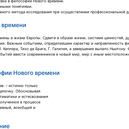
зма в философии Нового времени.
нными понятиями.
 иного метода исследования при осуществлении профессиональной д
 времени
еремены в жизни Европы. Сдвиги в образе жизни, системе ценностей,
ии. Важным событием, определившим характер и направленность фи
 Кеплеpa, Тихо де Браге, Г. Галилея, а завершение выпало Ньютону
обытий ввести современников в новый мир, мир с иным местоположе
офии Нового времени
вв. – истинно только
цепочку. Обосновывая
тематики и естесвознания
полученное в процессе
тивный, всеобщий и
ние