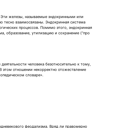
. Эти железы, называемые эндокринными или
но тесно взаимосвязаны. Эндокринная система
огических процессов. Помимо этого, эндокринная
а, образование, утилизацию и сохранение (“про
 деятельности человека безотносительно к тому,
. В этом отношении некорректно отожествление
лопедическом словаре».
средневекового феодализма. Вряд ли правомерно