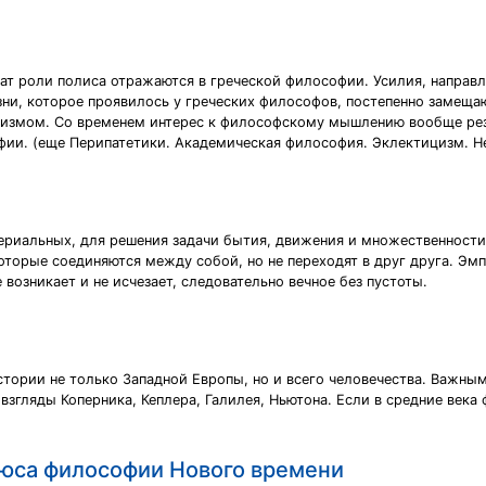
кат роли полиса отражаются в греческой философии. Усилия, направ
изни, которое проявилось у греческих философов, постепенно замещ
измом. Со временем интерес к философскому мышлению вообще резк
ии. (еще Перипатетики. Академическая философия. Эклектицизм. Не
ериальных, для решения задачи бытия, движения и множественности.
торые соединяются между собой, но не переходят в друг друга. Эмп
 возникает и не исчезает, следовательно вечное без пустоты.
стории не только Западной Европы, но и всего человечества. Важн
взгляды Коперника, Кеплера, Галилея, Ньютона. Если в средние века
люса философии Нового времени