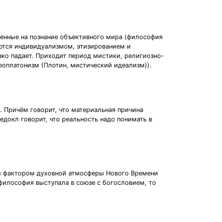
ленные на познание объективного мира (философия
аются индивидуализмом, этизированием и
о падает. Приходит период мистики, религиозно-
оплатонизм (Плотин, мистический идеализм)).
 Причём говорит, что материальная причина
едокл говорит, что реальность надо понимать в
ым фактором духовной атмосферы Нового Времени
 философия выступала в союзе с богословием, то