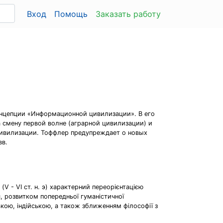
Вход
Помощь
Заказать работу
 концепции «Информационной цивилизации». В его
а смену первой волне (аграрной цивилизации) и
цивилизации. Тоффлер предупреждает о новых
вв.
 (V - VI ст. н. э) характерний переорієнтацією
я, розвитком попередньої гуманістичної
ькою, індійською, а також зближенням філософії з