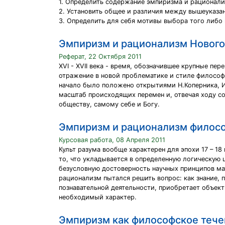
1. Определить содержание эмпиризма и рационали
2. Установить общее и различия между вышеуказа
3. Определить для себя мотивы выбора того либо
Эмпиризм и рационализм Нового
Реферат, 22 Октября 2011
XVI - XVII века - время, обозначившее крупные п
отражение в новой проблематике и стиле философ
начало было положено открытиями Н.Коперника, И.
масштаб происходящих перемен и, отвечая ходу с
обществу, самому себе и Богу.
Эмпиризм и рационализм филос
Курсовая работа, 08 Апреля 2011
Культ разума вообще характерен для эпохи 17 – 18 
то, что укладывается в определенную логическую 
безусловную достоверность научных принципов ма
рационализм пытался решить вопрос: как знание, 
познавательной деятельности, приобретает объек
необходимый характер.
Эмпиризм как философское тече