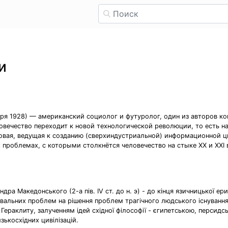
и
ктября 1928) — американский социолог и футуролог, один из авторов
ловечество переходит к новой технологической революции, то есть н
овая, ведущая к созданию (сверхиндустриальной) информационной 
проблемах, с которыми столкнётся человечество на стыке XX и XXI 
дра Македонського (2-а пів. IV ст. до н. э) - до кінця язичницької ери
новальних проблем на рішення проблем трагічного людського існуванн
Гераклиту, залученням ідей східної філософії - єгипетською, персидс
зькосхідних цивілізацій.