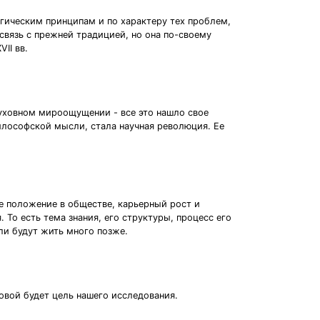
гическим принципам и по характеру тех проблем,
связь с прежней традицией, но она по-своему
II вв.
 духовном мироощущении - все это нашло свое
лософской мысли, стала научная революция. Ее
е положение в обществе, карьерный рост и
 То есть тема знания, его структуры, процесс его
ли будут жить много позже.
овой будет цель нашего исследования.