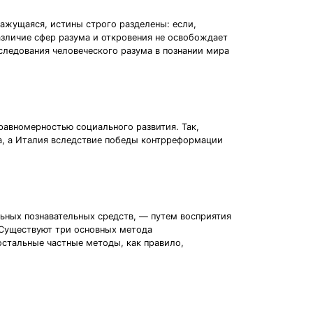
кажущаяся, истины строго разделены: если,
азличие сфер разума и откровения не освобождает
следования человеческого разума в познании мира
равномерностью социального развития. Так,
а, а Италия вследствие победы контрреформации
льных познавательных средств, — путем восприятия
 Существуют три основных метода
остальные частные методы, как правило,