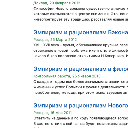
Доклад, 29 Февраля 2012
Философия Нового времени существенно отличаетс
которые оказываются в центре внимания. Это, коне
интерпретирует эту традицию, расставляя новые ак
Эмпиризм и рационализм Бэкона
Реферат, 25 Марта 2012
XVI - XVII века - время, обозначившее крупные п
отражение в новой проблематике и стиле философ
начало было положено открытиями Н.Коперника, И. 
Эмпиризм и рационализм в фило
Контрольная работа, 25 Января 2013
С каждым годом все более значимым становится зн
жизненный успех Попытки изучения деятельности по
приобретения, методы, при этом используемые акт
Эмпиризм и рационализм Нового
Реферат, 16 Мая 2011
Ответить на данные и по ходу появляющиеся вопро
В соответствии с ней на нас будет возложены зада