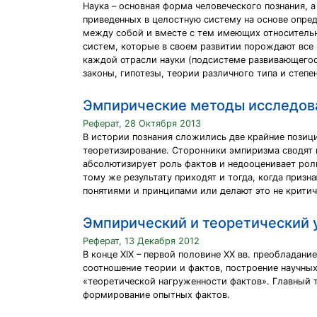
Наука – основная форма человеческого познания, а
приведенных в целостную систему на основе опре
между собой и вместе с тем имеющих относительн
систем, которые в своем развитии порождают все
каждой отрасли науки (подсистеме развивающегос
законы, гипотезы, теории различного типа и степен
Эмпирические методы исследов
Реферат, 28 Октября 2013
В истории познания сложились две крайние позици
теоретизирование. Сторонники эмпиризма сводят 
абсолютизирует роль фактов и недооценивает рол
тому же результату приходят и тогда, когда приз
понятиями и принципами или делают это не критич
Эмпирический и теоретический 
Реферат, 13 Декабря 2012
В конце XIX – первой половине ХХ вв. преобладан
соотношение теории и фактов, построение научных
«теоретической нагруженности фактов». Главный т
формирование опытных фактов.