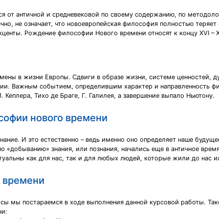
я от античной и средневековой по своему содержанию, по методоло
чно, не означает, что новоевропейская философия полностью теряет 
центы. Рождение философии Нового времени относят к концу ХVI – ХV
еремены в жизни Европы. Сдвиги в образе жизни, системе ценностей,
ии. Важным событием, определившим характер и направленность фи
Кеплеpa, Тихо де Браге, Г. Галилея, а завершение выпало Ньютону.
софии нового времени
ание. И это естественно – ведь именно оно определяет наше будуще
 «добыванию» знания, или познания, начались еще в античное время.
уальны как для нас, так и для любых людей, которые жили до нас и
 времени
сы мы постараемся в ходе выполнения данной курсовой работы. Так
чи: