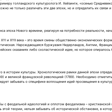
примеру голландского культуролога И. Хейзинги, «осенью Средневеко
жно не только различать эти две эпохи, но и определить их связи и
нса эпоха Нового времени, реагируя на потребности реальности, на
 XYI и XYII века – это время смены общественно-экономических форм
истическая. Нарождающаяся буржуазия Нидерландов, Англии, Франции
ейских сказаниях либо схоластической идее, но которое опиралось б
о в истории культуры. Хронологические рамки данной эпохи опред
89) и великой французской революцией (1789). Необходимо отметит
едует забывать о специфике воплощения идей просвещения в культур
ьбы с феодальной идеологией и оплотом феодализма – христианской 
этой теории, нельзя забывать об исторической обстановке, в которо