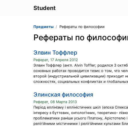
Student
Предметы
Рефераты по философии
Рефераты по философи
Элвин Тоффлер
Реферат, 17 Апреля 2012
Элвин Тоффлер (англ. Alvin Toffler; родился 3 о
основных работах проводится тезис о том, что че
второй (индустриальной цивилизации) приходит н
сложностях, социальных конфликтах и глобальных 
Элинская философия
Реферат, 08 Марта 2013
Період еллінізму і елліністичних шкіл (епоха Олексан
інтересу з буттєвих, онтологічних, теоретико- піз
проблематики раніше усього Платону, Арістотелю і 
релігійними містичними і релігійними культами Бли