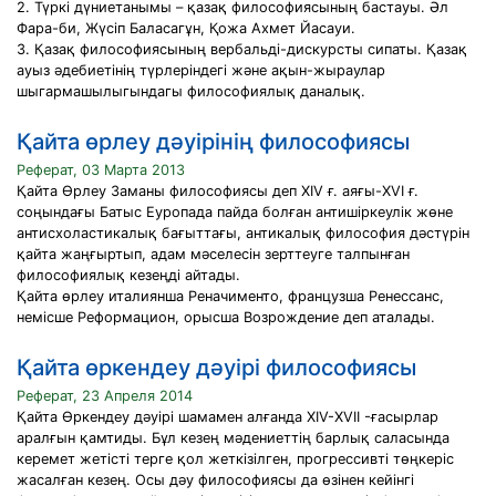
2. Түркі дүниетанымы – қазақ философиясының бастауы. Әл
Фара-би, Жүсіп Баласагұн, Қожа Ахмет Йасауи.
3. Қазақ философиясының вербальді-дискурсты сипаты. Қазақ
ауыз әдебиетінің түрлеріндегі және ақын-жыраулар
шыгармашылыгындагы философиялық даналық.
Қайта өрлеу дәуірінің философиясы
Реферат, 03 Марта 2013
Қайта Өрлеу Заманы философиясы деп XIV ғ. аяғы-XVI ғ.
соңындағы Батыс Еуропада пайда болған антишіркеулік жөне
антисхоластикалық бағыттағы, антикалық философия дәстүрін
қайта жаңғыртып, адам мәселесін зерттеуге талпынған
философиялық кезеңді айтады.
Қайта өрлеу италиянша Реначименто, французша Ренессанс,
немісше Реформацион, орысша Возрождение деп аталады.
Қайта өркендеу дәуірі философиясы
Реферат, 23 Апреля 2014
Қайта Өркендеу дәуірі шамамен алғанда ХІV-ХVII -ғасырлар
аралғын қамтиды. Бұл кезең мәдениеттің барлық саласында
керемет жетісті терге қол жеткізілген, прогрессивті төңкеріс
жасалған кезең. Осы дәу философиясы да өзінен кейінгі