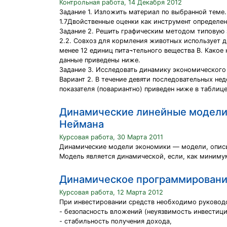
Контрольная работа, 14 Декабря 2012
Задание 1. Изложить материал по выбранной тем
1.7Двойственные оценки как инструмент определе
Задание 2. Решить графическим методом типовую 
2.2. Совхоз для кормления животных использует д
менее 12 единиц пита¬тельного вещества В. Како
данные приведены ниже.
Задание 3. Исследовать динамику экономического 
Вариант 2. В течение девяти последовательных нед
показателя (повариантно) приведен ниже в таблице
Динамические линейные модели 
Неймана
Курсовая работа, 30 Марта 2011
Динамические модели экономики — модели, описыв
Модель является динамической, если, как минимум
Динамическое программирование
Курсовая работа, 12 Марта 2012
При инвестировании средств необходимо руково
- безопасность вложений (неуязвимость инвестици
- стабильность получения дохода,