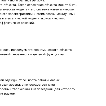
 топливного баланса региона.
го объекта. Такое отражение объекта может быть
матическая модель - это система математических
е его характеристики и взаимосвязи между ними.
е математической модели экономического
 эффективных решений.
ущность исследуемого экономического объекта
внений, неравенств и целевой функции на
ней одежды. Успешность работы малых
я взаимосвязь с непосредственными
особый творческий тип поведения, для которого
ым риском.