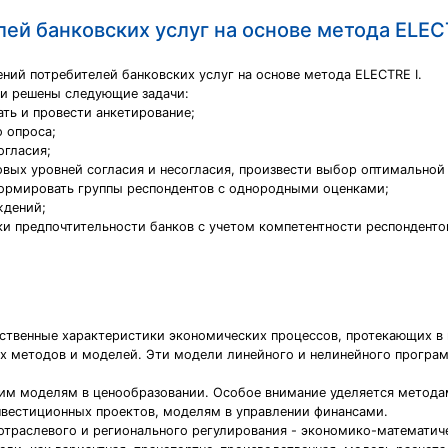
ей банковских услуг на основе метода ELEC
ний потребителей банковских услуг на основе метода ELECTRE I.
 и решены следующие задачи:
ать и провести анкетирование;
 опроса;
огласия;
вых уровней согласия и несогласия, произвести выбор оптимальной
формировать группы респондентов с однородными оценками;
ждений;
и предпочтительности банков с учетом компетентности респонденто
ственные характеристики экономических процессов, протекающих в
х методов и моделей. Эти модели линейного и нелинейного програ
им моделям в ценообразовании. Особое внимание уделяется метода
нвестиционных проектов, моделям в управлении финансами.
траслевого и регионального регулирования - экономико-математич