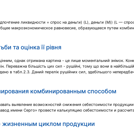
едпочтение ликвидности = спрос на деньги) (L), деньги (M)) (L — сп
бщее макроэкономическое равновесие, образующееся путем комбина
би та оцінка її рівня
 цінним, однак отримана картина - це лише моментальний знімок. Кон
н. Переважна більшість цих сил - рушійні, тому що вони в найбільшій 
ведено в табл.2.3. Даний перелік рушійних сил, здебільшого непередба
улирования комбинированным способом
азвать выявление возможностей снижения себестоимости продукции
завод имени Серго» провести калькуляцию себестоимости и рассчит
е жизненным циклом продукции