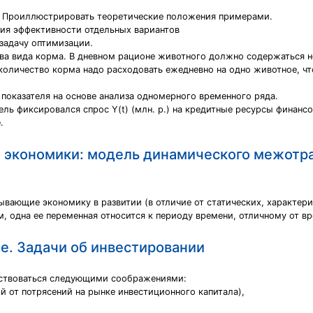
е. Проиллюстрировать теоретические положения примерами.
ния эффективности отдельных вариантов
задачу оптимизации.
ва вида корма. В дневном рационе животного должно содержаться не
е количество корма надо расходовать ежедневно на одно животное,
показателя на основе анализа одномерного временного ряда.
ель фиксировался спрос Y(t) (млн. р.) на кредитные ресурсы финанс
.
экономики: модель динамического межотра
ающие экономику в развитии (в отличие от статических, характери
, одна ее переменная относится к периоду времени, отличному от в
. Задачи об инвестировании
дствоваться следующими соображениями:
й от потрясений на рынке инвестиционного капитала),