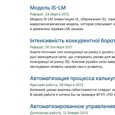
Mодель IS-LM
Реферат, 24 Марта 2012
Mодель IS-LM (инвестиции (I), сбережения (S), (пр
макроэкономическая модель, которая описывает о
и денежном (кривая LM) рынках.
Інтенсивність конкурентної бороть
Реферат, 30 Октября 2011
Аналіз поточних сил конкуренції на ринку є досить
русі знаходяться сили, що створюють умови для змі
конкуренції на ринку [6]. Ключові рушійні сили на
несподівано міняють напрям свого розвитку.
Автоматизация процесса кальк
Курсовая работа, 08 Марта 2012
Конечной целью анализа себестоимости следует н
В своей работе я хотела бы на примере ФГУП «ПО 
Автоматизированное управлени
Дипломная работа, 12 Января 2013