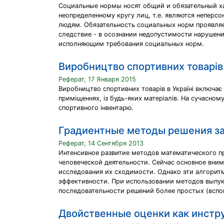
Социальные нормы носят общий и обязательный ха
неопределенному кругу лиц, т.е. являются неперс
людям. Обязательность социальных норм проявляе
следствие - в осознании недопустимости нарушен
исполняющим требования социальных норм.
Виробництво спортивних товарів 
Реферат, 17 Января 2015
Виробництво спортивних товарів в Україні включає 
приміщеннях, із будь-яких матеріалів. На сучасному
спортивного інвентарю.
Градиентные методы решения з
Реферат, 14 Сентября 2013
Интенсивное развитие методов математического п
человеческой деятельности. Сейчас основное вни
исследования их сходимости. Однако эти алгорит
эффективности. При использовании методов выпу
последовательности решений более простых (вспо
Двойственные оценки как инстр