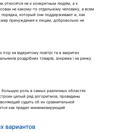
 относятся не к конкретным людям, а к
сован не какому-то отдельному человеку, а всем
 порядка, который они поддерживают и, как
 мер принуждения к лицам, добровольно не
 ігор на відкритому повітрі та в закритих
альників роздрібних товарів, зокрема і на ринку
т большую роль в самых различных областях
строен целый ряд алгоритмов, проведены
зволяющей судить об их сравнительной
яется как предел минимизирующей
х вариантов