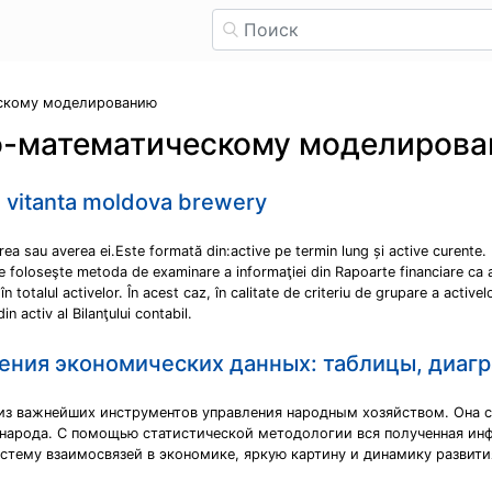
ескому моделированию
о-математическому моделиров
s vitanta moldova brewery
rea sau averea ei.Este formată din:active pe termin lung și active curente.
i se foloseşte metoda de examinare a informaţiei din Rapoarte financiare ca
n totalul activelor. În acest caz, în calitate de criteriu de grupare a activ
n activ al Bilanţului contabil.
ления экономических данных: таблицы, диаг
 из важнейших инструментов управления народным хозяйством. Она
 народа. С помощью статистической методологии вся полученная ин
стему взаимосвязей в экономике, яркую картину и динамику развит