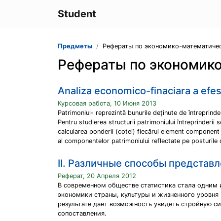
Student
Предметы
Рефераты по экономико-математич
Рефераты по экономик
Analiza economico-finaciara a efe
Курсовая работа, 10 Июня 2013
Patrimoniul- reprezintă bunurile deținute de întreprinde
Pentru studierea structurii patrimoniului întreprinderi
calcularea ponderii (cotei) fiecărui element component î
al componentelor patrimoniului reflectate pe posturile di
II. Различные способы представ
Реферат, 20 Апреля 2012
В современном обществе статистика стала одним
экономики страны, культуры и жизненного уровня
результате дает возможность увидеть стройную си
сопоставления.