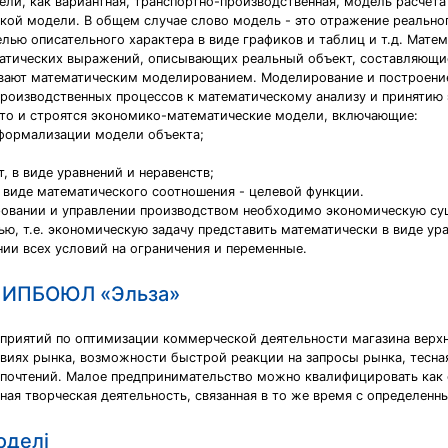
и, как вариантная, транспортно-производственная, модель расчета
кой модели. В общем случае слово модель - это отражение реально
лью описательного характера в виде графиков и таблиц и т.д. Мате
матических выражений, описывающих реальный объект, составляющи
вают математическим моделированием. Моделирование и построени
производственных процессов к математическому анализу и принятию
 то и строятся экономико-математические модели, включающие:
 формализации модели объекта;
 в виде уравнений и неравенств;
 виде математического соотношения - целевой функции.
ировании и управлении производством необходимо экономическую с
 т.е. экономическую задачу представить математически в виде ура
и всех условий на ограничения и переменные.
н ИПБОЮЛ «Эльза»
оприятий по оптимизации коммерческой деятельности магазина верх
овиях рынка, возможности быстрой реакции на запросы рынка, тесна
дпочтений. Малое предпринимательство можно квалифицировать как 
ая творческая деятельность, связанная в то же время с определенн
оделі