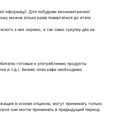
чної інформації. Для побудови економетричної
ьому можна кілька разів повертатися до етапу
жного з них окремо, а так само сукупну дію на
ребителю готовые к употреблению продукты
и и т.д.). Бизнес план кафе необходимо
ежащие в основе опциона, могут принимать только
торое они могли принимать в предыдущий период