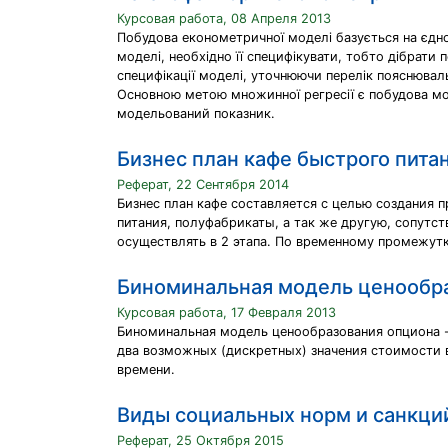
Курсовая работа, 08 Апреля 2013
Побудова економетричної моделі базується на єднос
моделі, необхідно її специфікувати, тобто дібрати
специфікації моделі, уточнюючи перелік пояснюваль
Основною метою множинної регресії є побудова мод
модельований показник.
Бизнес план кафе быстрого пита
Реферат, 22 Сентября 2014
Бизнес план кафе составляется с целью создания
питания, полуфабрикаты, а так же другую, сопутс
осуществлять в 2 этапа. По временному промежутку
Биноминальная модель ценообр
Курсовая работа, 17 Февраля 2013
Биноминальная модель ценообразования опциона -
два возможных (дискретных) значения стоимости 
времени.
Виды социальных норм и санкци
Реферат, 25 Октября 2015