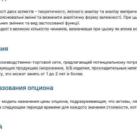
ті двох аспектів – теоретичного, якісного аналізу та аналізу емпіри
 пояснювальні змінні та визначити аналітичну форму залежності. При ц
них змінних та вид застосованої функції.
елі з великою кількістю чинників, визначивши при цьому як вплив ко
ния
 производственно-торговой сети, предлагающей потенциальному пот
твующую продукцию (мороженое, Х/Б изделия, прохладительные напитк
, это может занять от 1 до 2 лет и более.
азования опциона
 модель назначения цены опциона, подразумевающая, что активы, л
в следующем периоде времени для каждого значения стоимости, ко
й