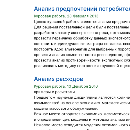
Анализ предпочтений потребител
Курсовая работа, 28 Февраля 2013
Целью курсовой работы является анализ предпочте
Для решения поставленной цели были поставлены
разработать анкету экспертного опроса, организов
провести первичную обработку данных экспертного
построить индивидуальные матрицы согласия, нес
построить ядро альтернатив для выбранных порого
провести анализ компетентности респондентов, с
провести анализ противоречивости экспертных су
реализовать методику построения групповой оценк
Анализ расходов
Курсовая работа, 10 Декабря 2010
примеры с расчетами
Предметом изучения дисциплины являются количе
взаимосвязей на основе экономико-математически
модели массового обслуживания.
Важное место отводится экономико-математическ
и определения цен, моделям и методам анализа и
Немалое место отводится моделям оптимального о