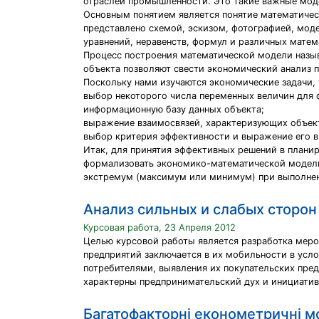
отраслей промышленности. Это такие важные модел
Основным понятием является понятие математичес
представлено схемой, эскизом, фотографией, моде
уравнений, неравенств, формул и различных мате
Процесс построения математической модели назы
объекта позволяют свести экономический анализ 
Поскольку нами изучаются экономические задачи,
выбор некоторого числа переменных величин для
информационную базу данных объекта;
выражение взаимосвязей, характеризующих объект,
выбор критерия эффективности и выражение его в
Итак, для принятия эффективных решений в план
формализовать экономико-математической моделью,
экстремум (максимум или минимум) при выполнени
Анализ сильных и слабых сторо
Курсовая работа, 23 Апреля 2012
Целью курсовой работы является разработка мер
предприятий заключается в их мобильности в усл
потребителями, выявления их покупательских пре
характерны предпринимательский дух и инициативн
Багатофакторні економетричні м