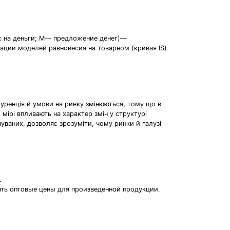
рос на деньги; М— предложение денег)—
ции моделей равновесия на товарном (кривая IS)
куренція й умови на ринку змінюються, тому що в
мірі впливають на характер змін у структурі
чуваних, дозволяє зрозуміти, чому ринки й галузі
.
ать оптовые цены для произведенной продукции.