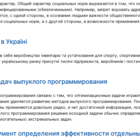
рактер. Общий характер социальных норм выражается в том, что они
онифицированными (обезличенными). Например, запрет воровать адре
тся, с одной стороны, в осознании людьми важности общественного
ия социальных норм, а с другой стороны, в возможности применения
в Україні
в себе виробництво інвентарю та устатковання для спорту, спортивних
 українському ринку присутні тисячі підприємств, виробників і постач
адач выпуклого программирования
рограммирования связано с тем, что оптимизационные задачи играю
мание уделяется развитию методов выпуклого программирования. По
мы применяются довольно редко, и нет достаточной информации, по
клого программирования решение исходной задачи обычно определ
могательных) экстремальных задач.
умент определения эффективности отдельны