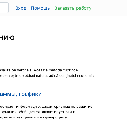
Вход
Помощь
Заказать работу
анию
 analiza pe verticală. Această metodă cuprinde
elor serveşte de obicei natura, adică conţinutul economic
раммы, графики
 собирает информацию, характеризующую развитие
формация обобщается, анализируется и в
ия, позволяет делать международные