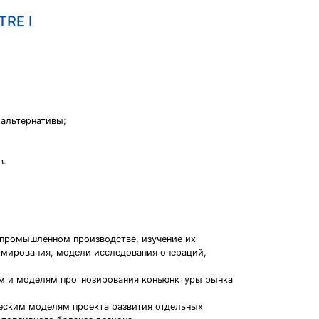
TRE I
 альтернативы;
в.
 промышленном производстве, изучение их
ммирования, модели исследования операций,
м и моделям прогнозирования конъюнктуры рынка
еским моделям проекта развития отдельных