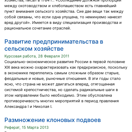
хозяйства, писал в 1784 г.: «Соблюдение должной пропорции
между скотоводством и хлебопашеством есть главнейший
пункт внимания сельского хозяйства. Сие две вещи так между
собой связаны, что если одна упущена, то неминуемо нанесет
вред другой». Имеется в виду специализация производства и
рациональное сочетание отраслей.
Развитие предпринимательства в
сельском хозяйстве
Курсовая работа, 28 Февраля 2011
Социально-экономическое развитие России в первой половине
XIX века можно охарактеризовать как предкризисное, поскольку
в экономике переплелись самым сложным образом старые,
феодальные и новые, рыночные отношения. В эти годы стало
ясно, что страна не может двигаться вперед, отягощенная
системой крепостничества, но сделать радикальные шаги в
этом направлении было необходимо. Этим обусловлена
противоречивость многих мероприятий в период правления
Александра I и Николая I.
Размножение клоновых подвоев
Реферат, 15 Марта 2013