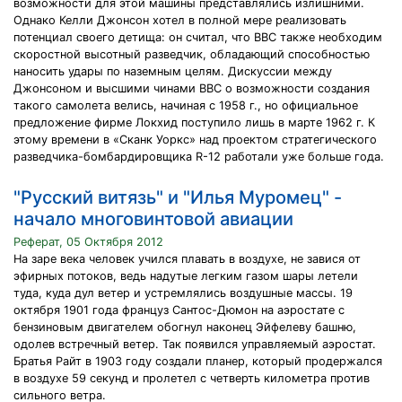
возможности для этой машины представлялись излишними.
Однако Келли Джонсон хотел в полной мере реализовать
потенциал своего детища: он считал, что ВВС также необходим
скоростной высотный разведчик, обладающий способностью
наносить удары по наземным целям. Дискуссии между
Джонсоном и высшими чинами ВВС о возможности создания
такого самолета велись, начиная с 1958 г., но официальное
предложение фирме Локхид поступило лишь в марте 1962 г. К
этому времени в «Сканк Уоркс» над проектом стратегического
разведчика-бомбардировщика R-12 работали уже больше года.
"Русский витязь" и "Илья Муромец" -
начало многовинтовой авиации
Реферат, 05 Октября 2012
На заре века человек учился плавать в воздухе, не завися от
эфирных потоков, ведь надутые легким газом шары летели
туда, куда дул ветер и устремлялись воздушные массы. 19
октября 1901 года француз Сантос-Дюмон на аэростате с
бензиновым двигателем обогнул наконец Эйфелеву башню,
одолев встречный ветер. Так появился управляемый аэростат.
Братья Райт в 1903 году создали планер, который продержался
в воздухе 59 секунд и пролетел с четверть километра против
сильного ветра.