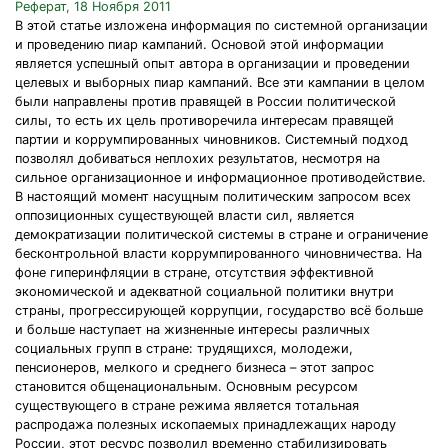
Реферат, 18 Ноября 2011
В этой статье изложена информация по системной организации
и проведению пиар кампаний. Основой этой информации
является успешный опыт автора в организации и проведении
целевых и выборных пиар кампаний. Все эти кампании в целом
были направлены против правящей в России политической
силы, то есть их цель противоречила интересам правящей
партии и коррумпированных чиновников. Системный подход
позволял добиваться неплохих результатов, несмотря на
сильное организационное и информационное противодействие.
В настоящий момент насущным политическим запросом всех
оппозиционных существующей власти сил, является
демократизации политической системы в стране и ограничение
бесконтрольной власти коррумпированного чиновничества. На
фоне гиперинфляции в стране, отсутствия эффективной
экономической и адекватной социальной политики внутри
страны, прогрессирующей коррупции, государство всё больше
и больше наступает на жизненные интересы различных
социальных групп в стране: трудящихся, молодежи,
пенсионеров, мелкого и среднего бизнеса – этот запрос
становится общенациональным. Основным ресурсом
существующего в стране режима является тотальная
распродажа полезных ископаемых принадлежащих народу
России, этот ресурс позволил временно стабилизировать