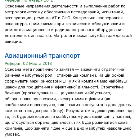
Реферат, 19 Января 2012
Основные направления деятельности и выполнение работ по
метрологическому обеспечению исследований, испытаний,
эксплуатации, ремонта АТ и СНО. Контрольно-проверочная
аппаратура, применяемая при техническом обслуживании и
ремонте авиационного и радиоэлектронного оборудования
летательных аппаратов. Метрологическая служба гражданской
авиации.
Авиационный транспорт
Реферат, 02 Марта 2013
Основна мета практичного заняття — визначити стратегічне
бачення майбутньої ролі і становища компанії. На цій основі
сформувати межі ринкової ніші, у якій компанія має найбільші
шанси для процвітання й ефективної діяльності. Стратегічне
бачення (прогнозування) — це уявлення майбутнього,
обґрунтоване прогнозами, експертними оцінками (як
зробленими власноручно, так і взятих з результатів досліджень
компетентних джерел з боку). Результатом є деяке уявлення про
те, як буде змінюватися в майбутньому зовнішній світ у частині,
що стосується обраної діяльності, і як буде розвиватися сама
компанія, щоб зайняти гідне місце в цих майбутніх навколишніх
умовах.