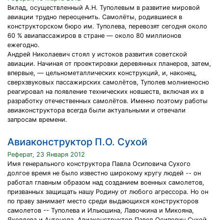
Вклад, осуществленный А.Н. Туполевым в развитие мировой
авиации трудно переоценить. Самолёты, родившиеся в
конструкторском бюро им. Туполева, перевозят сегодня около
60 % авиапассажиров в стране — около 80 миллионов
ежегодно.
Андрей Николаевич стоял у истоков развития советской
авиации. Начиная от проектировки деревянных планеров, затем,
впервые, — цельнометаллических конструкций, и, наконец,
сверхзвуковых пассажирских самолётов, Туполев молниеносно
реагировал на появление технических новшеств, включая их в
разработку отечественных самолётов. Именно поэтому работы
авиаконструктора всегда были актуальными и отвечали
запросам времени.
Авиаконструктор П.О. Сухой
Реферат, 23 Января 2012
Имя генерального конструктора Павла Осиповича Сухого
долгое время не было известно широкому кругу людей -- он
работал главным образом над созданием военных самолетов,
призванных защищать нашу Родину от любого агрессора. Но он
по праву занимает место среди выдающихся конструкторов
самолетов -- Туполева и Ильюшина, Лавочкина и Микояна,
Яковлева и Антонова. Авиаконструктор Павел Осипович Сухой