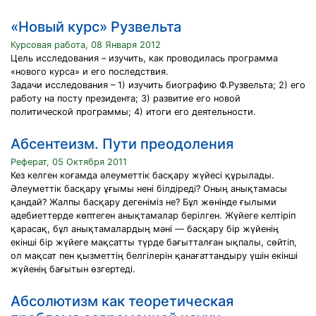
«Новый курс» Рузвельта
Курсовая работа, 08 Января 2012
Цель исследования – изучить, как проводилась программа
«нового курса» и его последствия.
Задачи исследования – 1) изучить биографию Ф.Рузвельта; 2) его
работу на посту президента; 3) развитие его новой
политической программы; 4) итоги его деятельности.
Абсентеизм. Пути преодоления
Реферат, 05 Октября 2011
Кез келген коғамда әлеуметтік басқару жүйесі құрылады.
Әлеуметтік басқару ұғымы нені білдіреді? Оның анықтамасы
қандай? Жалпы басқару дегеніміз не? Бұл жөнінде ғылыми
әдебиеттерде көптеген анықтамалар берілген. Жүйеге келтіріп
қарасақ, бұл анықтамалардың мәні — басқару бір жүйенің
екінші бір жүйеге мақсатты түрде бағытталған ықпалы, сөйтіп,
ол мақсат пен қызметтің белгілерін қанағаттандыру үшін екінші
жүйенің бағытын өзгертеді.
Абсолютизм как теоретическая