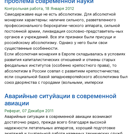
проблема современной науки
Контрольная работа, 18 Января 2012
Самодержавие еще не есть абсолютизм. Для абсолютной
монархии характерны: наличие сильного, разветвленного
профессионального бюрократии-ческого аппарата, сильной
постоянной армии, ликвидация сословно-представитель-ных
органов и учреждений. Все эти признаки были присущи и
российскому абсолютизму. Однако у него были свои
существенные особенности.
Если абсолютная монархия в Европе складывалась в условиях
развития капиталистических отношений и отмены старых
феодальных институтов (особенно крепостного права), то
абсолютизм в России совпал с развитием крепостничества;
если социальной базой западноевропейского абсолютизма был
союз дворянства с городами (вольными, имперски
Аварийные ситуйации в современной
авиации
Реферат, 07 Декабря 2011
Аварийные ситуации в современной авиации возникают
достаточно редко, прежде всего благодаря высокой
надежности летательных аппаратов, хорошей подготовке
экипажей и тщательной работе наземных технических служб.