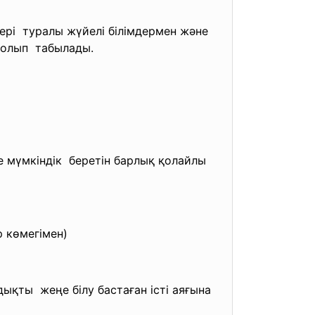
ері туралы жүйелі білімдермен
және
 болып табылады.
ге
мүмкіндік беретін барлық қолайлы
р
көмегімен)
дықты жеңе білу бастаған істі
аяғына