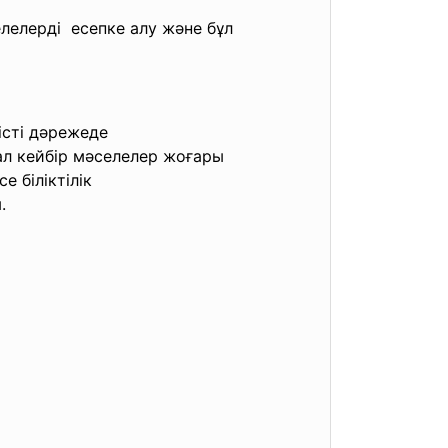
лелерді есепке алу және бұл
істі
дәрежеде
 ал кейбір мәселелер жоғары
е біліктілік
.