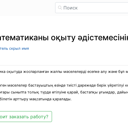
тематиканы оқыту әдістемесіні
атель скрыл имя
ка оқытуда жоспарланған жалпы мәселелерді есепке алу және бұл мә
ен мәселелер бастауыштың өзінде тиісті дәрежеде берік үйретілуі 
ғары сыныпта толық түрде өтілуіне қарай, бастапқы ұғымдар, дайынд
білетін арттыру мақсатында қаралады.
оит заказать работу?