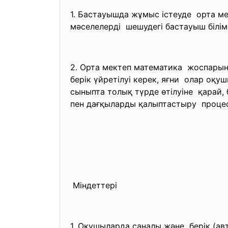
1. Бастауышда жұмыс істеуде орта м
мәселелерді шешудегі бастауыш білі
2. Орта мектеп математика жоспарын
берік үйретілуі керек, яғни олар оқ
сыныпта толық түрде өтілуіне қарай,
пен дағқыларды қалыптастыру процес
Міндеттері
1. Оқушыларда саналы және берік (авт