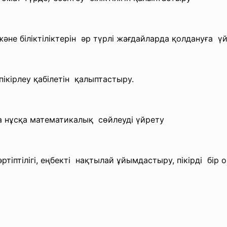
 және
біліктіліктерін әр түрлі жағдайларда
қолдануға үй
пікірлеу
қабілетін қалыптастыру.
да нұсқа математикалық сөйлеуді үйрету
ртіптілігі, еңбекті нақтылай ұйымдастыру, пікірді бір