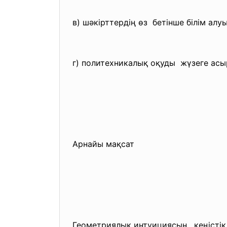
в) шәкірттердің өз бетінше білім алу
г) политехникалық оқуды жүзеге асы
Арнайы мақсат
Геометриялық интуициясын, кеңістік