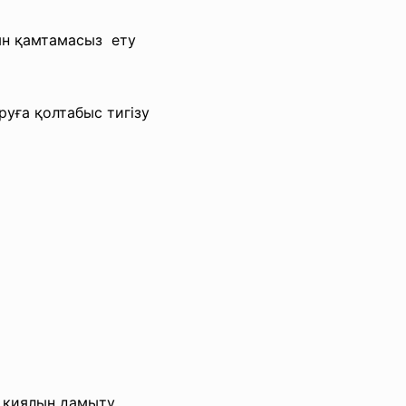
ын
қамтамасыз ету
руға қолтабыс
тигізу
 қиялын дамыту.