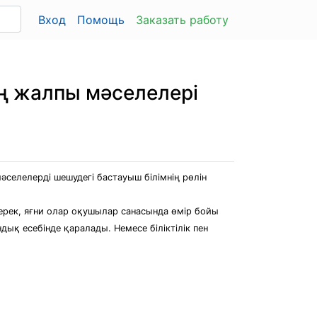
Вход
Помощь
Заказать работу
ң жалпы мәселелері
селелерді шешудегі бастауыш білімнің рөлін
керек, яғни олар оқушылар санасында өмір бойы
ық есебінде қаралады. Немесе біліктілік пен