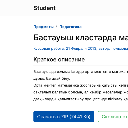
Student
Предметы
Педагогика
Бастауыш кластарда ма
Курсовая работа, 21 Февраля 2013, автор: пользов
Краткое описание
Бастауышда жұмыс істеуде орта мектепте математи
дұрыс бағалай білу.
Орта мектеп математика жоспарына қатысты көптег
сақталып қалатын болсын, ал кейбір мәселелер жо
дағқыларды қалыптастыру процессінде пікірлеу қа
Скачать в ZIP (74.41 Кб)
Сколько ст