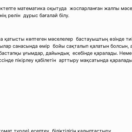
ектепте математика
оқытуда жоспарланған жалпы
мәсе
мнің
рөлін дұрыс бағалай білу.
а қатысты көптеген
мәселелер бастауыштың өзінде ти
ушылар санасында өмір бойы сақталып қалатын болсын,
 бастапқы ұғымдар,
дайындық есебінде қаралады. Немес
сінде пікірлеу
қабілетін арттыру мақсатында қаралады
омат түрде) есептеу біліктілігін қалыптастыру