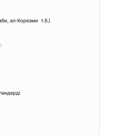
и, әл-Хорезми т.б.)
.
 пәндерді