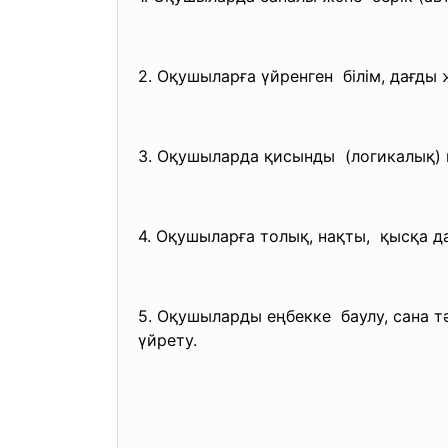
2. Оқушыларға үйренген білім, дағды
3. Оқушыларда қисынды (логикалық) 
4. Оқушыларға толық, нақты, қысқа 
5. Оқушыларды еңбекке баулу, сана тә
үйрету.