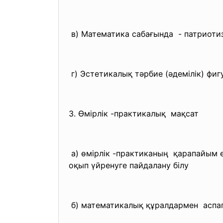
в) Математика сабағында - патриот
г) Эстетикалық тәрбие (әдемілік) фи
3. Өмірлік -практикалық мақсат
а) өмірлік -практиканың қарапайым 
оқып үйренуге пайдалану білу
б) математикалық құралдармен аспа