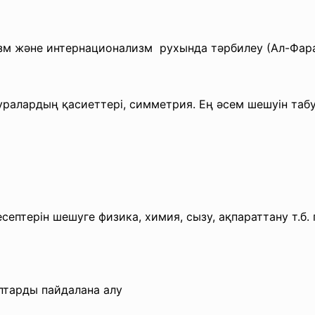
изм және
интернационализм рухында тәрбилеу (Ал-Фараб
гуралардың қасиеттері, симметрия. Ең әсем шешуін
табу
есептерін шешуге
физика, химия, сызу, ақпараттану т.б.
птарды пайдалана алу