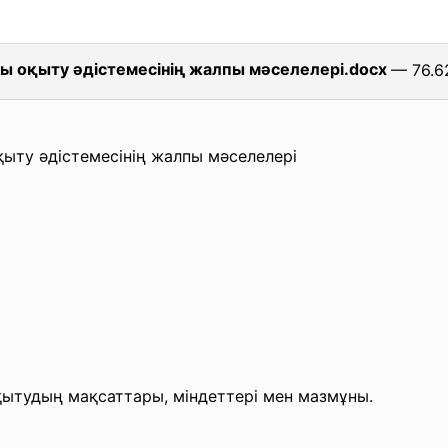
ы оқыту әдістемесінің жалпы мәселелері.docx
— 76.6
ыту әдістемесінің жалпы
мәселелері
оқытудың
мақсаттары, міндеттері мен мазмұны.