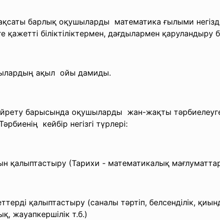
мақсаты барлық
оқушыларды математика ғылыми негізд
ге қажетті
біліктіліктермен, дағдылармен қаруландыру
шылардың ақыл ойы дамиды.
ы үйрету барысында оқушыларды жан-жақты тәрбиелеу
әрбиенің кейбір негізгі түрлері:
н қалыптастыру (Тарихи - математикалық мағлуматта
еттерді
қалыптастыру (саналы тәртіп, белсенділік, қиын
қ, жауапкершілік т.б.)