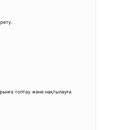
рету.
 орынға топтау және
нақтылауға