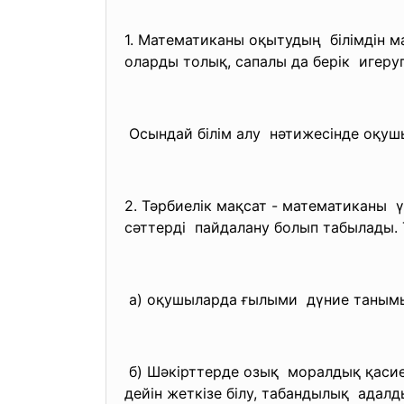
1. Математиканы оқытудың білімдін 
оларды толық, сапалы да берік игеру
Осындай білім алу нәтижесінде оқу
2. Тәрбиелік мақсат - математикан
сәттерді пайдалану болып табылады. Т
а) оқушыларда ғылыми дүние танымы
б) Шәкірттерде озық моралдық қаси
дейін жеткізе білу, табандылық адалды