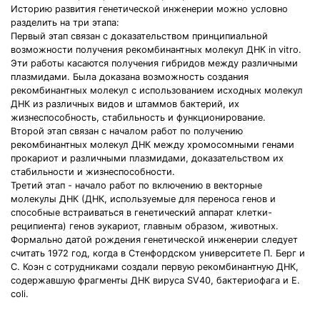
Историю развития генетической инженерии можно условно
разделить на три этапа:
Первый этап связан с доказательством принципиальной
возможности получения рекомбинантных молекул ДНК in vitro.
Эти работы касаются получения гибридов между различными
плазмидами. Была доказана возможность создания
рекомбинантных молекул с использованием исходных молекул
ДНК из различных видов и штаммов бактерий, их
жизнеспособность, стабильность и функционирование.
Второй этап связан с началом работ по получению
рекомбинантных молекул ДНК между хромосомными генами
прокариот и различными плазмидами, доказательством их
стабильности и жизнеспособности.
Третий этап - начало работ по включению в векторные
молекулы ДНК (ДНК, используемые для переноса генов и
способные встраиваться в генетический аппарат клетки-
реципиента) генов эукариот, главным образом, животных.
Формально датой рождения генетической инженерии следует
считать 1972 год, когда в Стенфордском университете П. Берг и
С. Коэн с сотрудниками создали первую рекомбинантную ДНК,
содержавшую фрагменты ДНК вируса SV40, бактериофага и E.
coli.