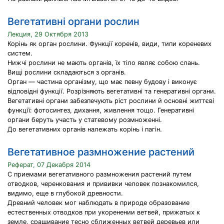
Вегетативні органи рослин
Лекция, 29 Октября 2013
Корінь як орган рослини. Функції коренів, види, типи кореневих
систем.
Нижчі рослини не мають органів, їх тіло являє собою слань.
Вищі рослини складаються з органів.
Орган — частина організму, що має певну будову і виконує
відповідні функції. Розрізняють вегетативні та генеративні органи.
Вегетативні органи забезпечують ріст рослини й основні життєві
функції: фотосинтез, дихання, живлення тощо. Генеративні
органи беруть участь у статевому розмноженні.
До вегетативних органів належать корінь і пагін.
Вегетативное размножение растений
Реферат, 07 Декабря 2014
С приемами вегетативного размножения растений путем
отводков, черенкования и прививки человек познакомился,
видимо, еще в глубокой древности.
Древний человек мог наблюдать в природе образование
естественных отводков при укоренении ветвей, прижатых к
земле, сращивание тесно сближенных ветвей деревьев или