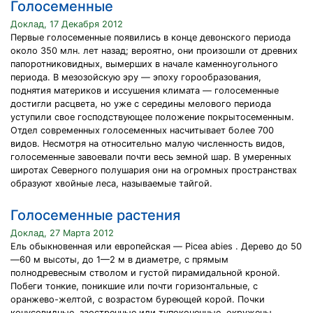
Голосеменные
Доклад, 17 Декабря 2012
Первые голосеменные появились в конце девонского периода
около 350 млн. лет назад; вероятно, они произошли от древних
папоротниковидных, вымерших в начале каменноугольного
периода. В мезозойскую эру — эпоху горообразования,
поднятия материков и иссушения климата — голосеменные
достигли расцвета, но уже с середины мелового периода
уступили свое господствующее положение покрытосеменным.
Отдел современных голосеменных насчитывает более 700
видов. Несмотря на относительно малую численность видов,
голосеменные завоевали почти весь земной шар. В умеренных
широтах Северного полушария они на огромных пространствах
образуют хвойные леса, называемые тайгой.
Голосеменные растения
Доклад, 27 Марта 2012
Ель обыкновенная или европейская — Picea abies . Дерево до 50
—60 м высоты, до 1—2 м в диаметре, с прямым
полнодревесным стволом и густой пирамидальной кроной.
Побеги тонкие, поникшие или почти горизонтальные, с
оранжево-желтой, с возрастом буреющей корой. Почки
конусовидные, заостренные или тупоконечные, окружены