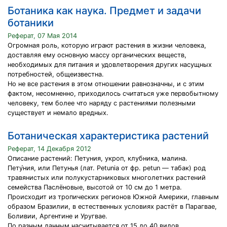
Ботаника как наука. Предмет и задачи
ботаники
Реферат, 07 Мая 2014
Огромная роль, которую играют растения в жизни человека,
доставляя ему основную массу органических веществ,
необходимых для питания и удовлетворения других насущных
потребностей, общеизвестна.
Но не все растения в этом отношении равнозначны, и с этим
фактом, несомненно, приходилось считаться уже первобытному
человеку, тем более что наряду с растениями полезными
существует и немало вредных.
Ботаническая характеристика растений
Реферат, 14 Декабря 2012
Описание растений: Петуния, укроп, клубника, малина.
Пету́ния, или Петунья (лат. Petunia от фр. petun — табак) род
травянистых или полукустарниковых многолетних растений
семейства Паслёновые, высотой от 10 см до 1 метра.
Происходит из тропических регионов Южной Америки, главным
образом Бразилии, в естественных условиях растёт в Парагвае,
Боливии, Аргентине и Уругвае.
По разным данным насчитывается от 15 до 40 видов.