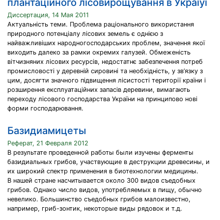
плантацiйного лiсовирощування в Украiyi
Диссертация, 14 Мая 2011
Актуальність теми. Проблема раціонального використання
природного потенціалу лісових земель є однією з
найважливіших народногосподарських проблем, значення якої
виходить далеко за рамки окремих галузей. Обмеженість
вітчизняних лісових ресурсів, недостатнє забезпечення потреб
промисловості у деревній сировині та необхідність, у зв’язку з
цим, досягти значного підвищення лісистості території країни і
розширення експлуатаційних запасів деревини, вимагають
переходу лісового господарства України на принципово нові
форми господарювання.
Базидиамицеты
Реферат, 21 Февраля 2012
В результате проведенной работы были изучены ферменты
базидиальных грибов, участвующие в деструкции древесины, и
их широкий спектр применения в биотехнологии медицины.
В нашей стране насчитывается около 300 видов съедобных
грибов. Однако число видов, употребляемых в пищу, обычно
невелико. Большинство съедобных грибов малоизвестно,
например, гриб-зонтик, некоторые виды рядовок и т.д.