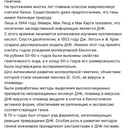
генетики.
На протяжении многих лет главным классом макромолекул
считали белки. Существовало даже предположение, что гены
имеют белковую природу.
Лишь в 1944 году Эйвери, Мак Леод и Мак Карти показали, что
носителем наследственной информации является ДНК.
С этого времени начинается интенсивное изучение нуклеиновых
кислот. Спустя десятилетие, в 1953 году Дж. Уотсон и Ф. Крик
создали двуспиральную модель ДНК. Именно этот год принято
считать годом рождения молекулярной биологии.
На рубеже 50-60-х годов были выяснены свойства
генетического кода, а к концу 60-х годов его универсальность
была подтверждена экспериментально.
Шло интенсивное развитие молекулярной генетики, объектами
которой стали кишечная палочка (E. Coli), ее вирусы и
плазмиды.
Были разработаны методы выделения высокоочищенных
препаратов неповрежденных молекул ДНК, плазмид и вирусов.
ДНК вирусов и плазмид вводили в клетки в биологически
активной форме, обеспечивая ее репликацию и экспрессию
соответствующих генов.
В 70-х годах был открыт ряд ферментов, катализирующих
реакции превращения ДНК. Особая роль в развитии методов
генной инженерии принадлежит рестриктазам и ДНК-лигазам.