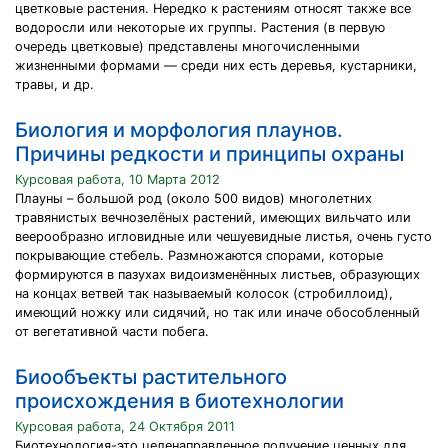
цветковые растения. Нередко к растениям относят также все
водоросли или некоторые их группы. Растения (в первую
очередь цветковые) представлены многочисленными
жизненными формами — среди них есть деревья, кустарники,
травы, и др.
Биология и морфология плаунов.
Причины редкости и принципы охраны
Курсовая работа, 10 Марта 2012
Плауны – большой род (около 500 видов) многолетних
травянистых вечнозелёных растений, имеющих вильчато или
веерообразно игловидные или чешуевидные листья, очень густо
покрывающие стебель. Размножаются спорами, которые
формируются в пазухах видоизменённых листьев, образующих
на концах ветвей так называемый колосок (стробиллоид),
имеющий ножку или сидячий, но так или иначе обособленный
от вегетативной части побега.
Биообъекты растительного
происхождения в биотехнологии
Курсовая работа, 24 Октября 2011
Биотехнология-это целенаправленное получение ценных для