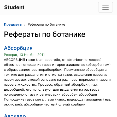
Student
Предметы
Рефераты по ботанике
Рефераты по ботанике
Абсорбция
Реферат, 13 Ноября 2011
АБСОРБЦИЯ газов (лат. absorptio, от absorbeo-поглощаю),
объемное поглощение газов и паров жидкостью (абсорбентом)
с образованием растворабсорбция Применение абсорбция в
технике для разделения и очистки газов. выделения паров из
паро-газовых смесей основано на разл. растворимости газов и
паров в жидкостях. Процесс, обратный абсорбция, наз.
десорбцией; его используют для выделения из раствора
поглощенного газа и регенерации абсорбентабсорбция
Поглощение газов металлами (напр., водорода палладием) наз.
окклюзией. абсорбция-частный случай сорбции.
Авокадо