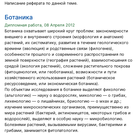
Написание реферата по данной теме.
Ботаника
Дипломная работа, 08 Апреля 2012
Ботаника охватывает широкий круг проблем: закономерности
внешнего и внутреннего строения (морфология и анатомия)
растений, их систематику, развитие в течение геологического
времени (эволюция) и родственные связи (филогенез),
особенности прошлого и современного распространения по
земной поверхности (география растений), взаимоотношения со
средой (экология растений), сложение растительного покрова
(фитоценология, или геоботаника), возможности и пути
хозяйственного использования растений (ботаническое
ресурсоведение, или экономическая ботаника).
По объектам исследования в ботанике выделяют фикологию
(альгологию) — науку о водорослях, микологию — о грибах,
лихенологию — о лишайниках, бриологию — о мхах и др.;
изучение микроскопических организмов, преимущественно из
мира растений (бактерий, актиномицетов, некоторых грибов и
водорослей), выделяют в особую науку — микробиологию.
Болезнями растений, вызываемыми вирусами, бактериями и
грибами, занимается фитопатология.