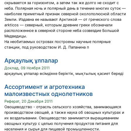
скрывается за горизонтом, а затем так же долго не сходит с
неба. Полярная ночь и полярный день в течение многих суток —
наиболее приметный признак северной околополюсной области
Земли. Издавна ее называют Арктикой — от греческого слова
arkticos — северный, которым древние греки обозначали
расположенное в северной стороне неба созвездие Большой
Медведицы.
На необитаемых островах построены научные полярные
станции, под руководством И. Д. Папанина п
Арқаулық ұлпалар
Доклад, 09 Ноября 2011
арқаулық ұлпалар өсімдікке беріктік, мықтылық қасиет береді
Ассортимент и агротехника
малоизвестных однолетников
Реферат, 20 Декабря 2011
Овощеводство - отрасль сельского хозяйства, занимающаяся
производством овощей, а также наука об овощных культурах и
их возделывании. Овощеводство занимается выращиванием
овощных культур с целью получения продуктов питания для
населения и сырья для пищевой промышленности.