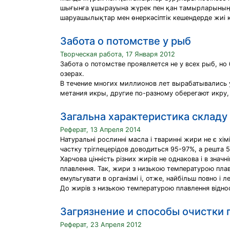
шығынға ұшырауына жүрек пен қан тамырларының қ
шаруашылықтар мен өнеркәсіптік кешендерде жиі к
Забота о потомстве у рыб
Творческая работа, 17 Января 2012
Забота о потомстве проявляется не у всех рыб, но
озерах.
В течение многих миллионов лет вырабатывались 
метания икры, другие по-разному оберегают икру,
Загальна характеристика складу
Реферат, 13 Апреля 2014
Натуральні рослинні масла і тваринні жири не є хі
частку тріглецерідов доводиться 95-97%, а решта 5
Харчова цінність різних жирів не однакова і в зна
плавлення. Так, жири з низькою температурою плав
емульгувати в організмі і, отже, найбільш повно і л
До жирів з низькою температурою плавлення віднося
Загрязнение и способы очистки
Реферат, 23 Апреля 2012