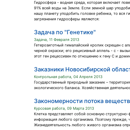
Гидросфера - водная среда, которая включает по
91% всей воды на Земле. Если земной шар уподобит
нашу планету уподобить головке ребенка, то вся 
загрязнения гидросферы являются:
Задача по "Генетике"
Задача, 11 Февраля 2013
Гетерозиготный гималайский кролик скрещен с аль
черной окраски; его рецисивный аллель - с - выз
этот ген рецессивен по отношению к гену С и домина
Заказники Новосибирской облас
Контрольная работа, 04 Апреля 2013
Государственный природный заказник – территори
экологического баланса. Хозяйственная деятельно
Закономерности потока веществ 
Курсовая работа, 09 Марта 2013
Клетка представляет собой основную структурно-ф
информация любого организма. Поэтому прежде, ч
Жизнедеятельность любого живого организма опре