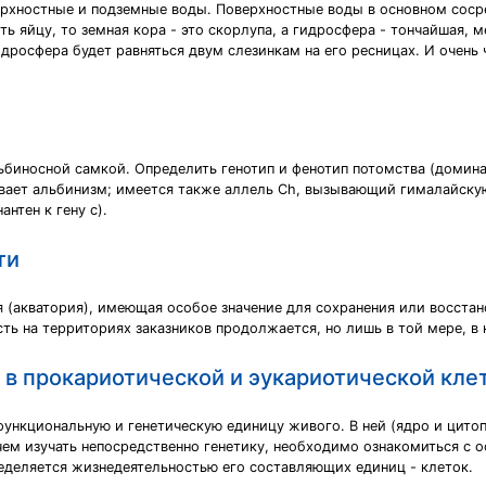
верхностные и подземные воды. Поверхностные воды в основном со
ь яйцу, то земная кора - это скорлупа, а гидросфера - тончайшая, м
гидросфера будет равняться двум слезинкам на его ресницах. И очен
биносной самкой. Определить генотип и фенотип потомства (домина
ывает альбинизм; имеется также аллель Сh, вызывающий гималайскую
нтен к гену с).
ти
я (акватория), имеющая особое значение для сохранения или восст
сть на территориях заказников продолжается, но лишь в той мере, в
в прокариотической и эукариотической кле
ункциональную и генетическую единицу живого. В ней (ядро и цитоп
ем изучать непосредственно генетику, необходимо ознакомиться с о
деляется жизнедеятельностью его составляющих единиц - клеток.