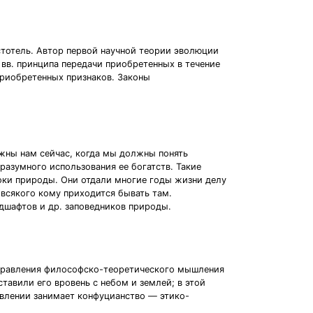
стотель. Автор первой научной теории эволюции
 вв. принципа передачи приобретенных в течение
приобретенных признаков. Законы
жны нам сейчас, когда мы должны понять
разумного использования ее богатств. Такие
оки природы. Они отдали многие годы жизни делу
 всякого кому приходится бывать там.
дшафтов и др. заповедников природы.
аправления философско-теоретического мышления
авили его вровень с небом и землей; в этой
авлении занимает конфуцианство — этико-