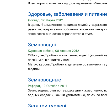
Всем хорошо известно мудрое изречение: «Человек 
Здоровье, заболеваеия и питан
Доклад, 12 Марта 2012
В целом большинство пожилых людей утверждают, 
развитию артрита или побочным эффектам лекарств
чаще всего они легко справляются с этим.
Земноводні
Курсовая работа, 08 Апреля 2012
Об’єкт даної роботи – клас земноводні. Це самий не
повній мірі від життя у воді.
Метою курсової роботи є детальне розглянення та д
людини.
Земноводные
Реферат, 12 Октября 2011
Земноводных считают вездесущими животными, по
водных средах и, как ни удивительно, почти во все
Зерттеу түрлері