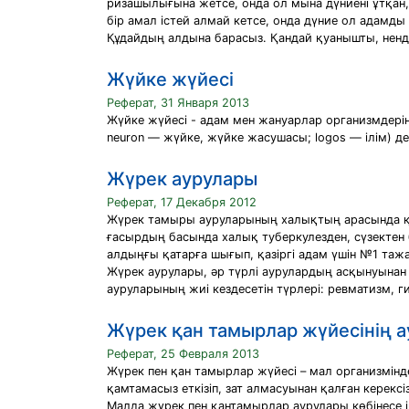
ризашылығына жетсе, онда ол мына дүниені ұтқан, 
бір амал істей алмай кетсе, онда дүние ол адамд
Құдайдың алдына барасыз. Қандай қуанышты, нендей
Жүйке жүйесі
Реферат, 31 Января 2013
Жүйке жүйесі - адам мен жануарлар организмдеріні
neuron — жүйке, жүйке жасушасы; logos — ілім) де
Жүрек аурулары
Реферат, 17 Декабря 2012
Жүрек тамыры ауруларының халықтың арасында қа
ғасырдың басында халық туберкулезден, сүзектен
алдыңғы қатарға шығып, қазіргі адам үшін №1 таж
Жүрек аурулары, әр түрлі аурулардың асқынуынан
ауруларының жиі кездесетін түрлері: ревматизм, г
Жүрек қан тамырлар жүйесінің 
Реферат, 25 Февраля 2013
Жүрек пен қан тамырлар жүйесі – мал организміндег
қамтамасыз еткізіп, зат алмасуынан қалған керекс
Малда жүрек пен қантамырлар аурулары көбінесе і