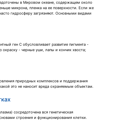
средоточены в Мировом океане, содержащем около
еньше микрона, пленка на ее поверхности. Если же
ь часто гидросферу загрязняют. Основными видами
нтный ген С обусловливает развитие пигмента -
 окраску - черные уши, лапы и кончик хвоста;
ановления природных комплексов и поддержания
 какой это не наносит вреда охраняемым объектам.
тках
лазма) сосредоточена вся генетическая
сновами строения и функционирования клетки.