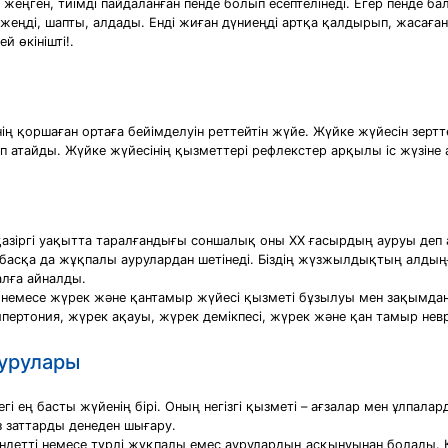
жеңген, тиімді пайдаланған пенде болып есептелінеді. Егер пенде б
ы жеңді, шапты, алдады. Енді жиған дүниеңді артқа қалдырып, жаса
 өкінішті!.
ң қоршаған ортаға бейімделуін реттейтін жүйе. Жүйке жүйесін зертте
п атайды. Жүйке жүйесінің қызметтері рефлекстер арқылы іс жүзіне 
зіргі уақытта таралғандығы соншалық оны ХХ ғасырдың ауруы деп 
 басқа да жұқпалы аурулардан шетінеді. Біздің жүзжылдықтың алд
алға айналды.
 немесе жүрек және қантамыр жүйесі қызметі бұзылуы мен зақымда
ипертония, жүрек ақауы, жүрек демікпесі, жүрек және қан тамыр нев
аурулары
і ең басты жүйенің бірі. Оның негізгі қызметі – ағзалар мен ұлпалар
із заттарды денеден шығару.
ндетті немесе түрлі жұқпалы емес аурулардың асқынуынан болады. Ке