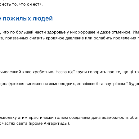
есть то, что он ест».
ие пожилых людей
что по большей части здоровье у них хорошее и даже отменное. Им
, призванных снизить кровяное давление или ослабить проявления 
численний клас хребетних. Назва цієї групи говорить про те, що ці т
ослідження виникнення земноводних, зовнішньої та внутрішньої будови
скольку этим практически голым созданиям дана возможность обита
х частях света (кроме Антарктиды).