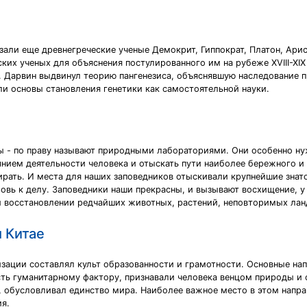
зали еще древнегреческие ученые Демокрит, Гиппократ, Платон, Ари
ких ученых для объяснения постулированного им на рубеже XVIII-XIX
. Дарвин выдвинул теорию пангенезиса, объяснявшую наследование 
и основы становления генетики как самостоятельной науки.
ы - по праву называют природными лабораториями. Они особенно ну
ием деятельности человека и отыскать пути наиболее бережного и 
ать. И места для наших заповедников отыскивали крупнейшие знат
овь к делу. Заповедники наши прекрасны, и вызывают восхищение, у
и восстановлении редчайших животных, растений, неповторимых лан
 Китае
зации составлял культ образованности и грамотности. Основные н
ь гуманитарному фактору, признавали человека венцом природы и ст
о, обусловливал единство мира. Наиболее важное место в этом напр
я.