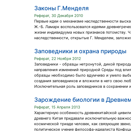
Законы Г.Менделя
Реферат, 30 Декабря 2010
Первые идеи о механизме наследственности выска
Ж.-Б. Ламарк воспользовался идеями древнегречес
жизни индивидуума новых признаков потомству. Ч
наследственности, открытые Г. Менделем, заложил
Заповедники и охрана природы
Реферат, 22 Ноября 2012
Заповедники - образцы нетронутой, дикой природ
направления изменений природной Среды под влиян
образцы необходимо было вдумчиво и умело выбир
создания заповедников и вложили в него свою люб
Исключительная роль заповедников в сохранении 
Зарождение биологии в Древнем
Реферат, 15 Апреля 2013
Характерную особенность древнекитайской цивили
древнего Китая придавали исключительную важност
космической триаде человек, как связующее звен
политическое учение философа-идеалиста Конфуци