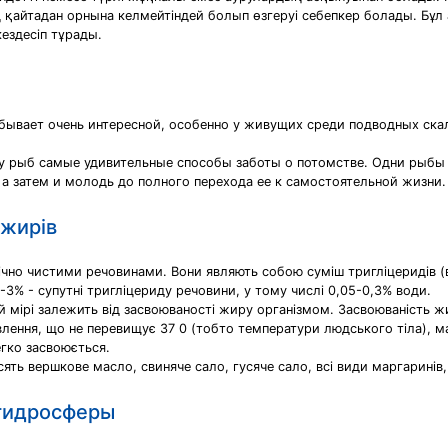
айтадан орнына келмейтіндей болып өзгеруі себепкер болады. Бұл
ездесіп тұрады.
 бывает очень интересной, особенно у живущих среди подводных скал,
у рыб самые удивительные способы заботы о потомстве. Одни рыбы
 а затем и молодь до полного перехода ее к самостоятельной жизни.
 жирів
мічно чистими речовинами. Вони являють собою суміш тригліцеридів (в
-3% - супутні тригліцериду речовини, у тому числі 0,05-0,3% води.
чній мірі залежить від засвоюваності жиру організмом. Засвоюваність 
лення, що не перевищує 37 0 (тобто температури людського тіла), ма
егко засвоюється.
ть вершкове масло, свиняче сало, гусяче сало, всі види маргаринів,
 гидросферы