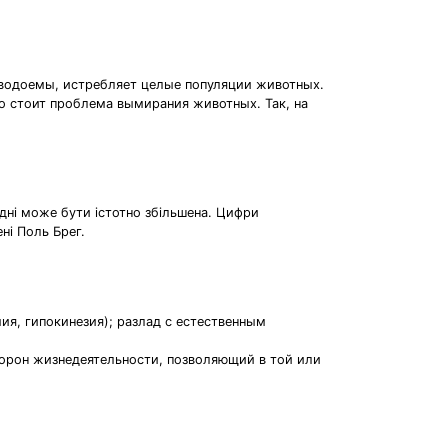
 водоемы, истребляет целые популяции животных.
ро стоит проблема вымирания животных. Так, на
дні може бути істотно збільшена. Цифри
ні Поль Брег.
я, гипокинезия); разлад с естественным
торон жизнедеятельности, позволяющий в той или