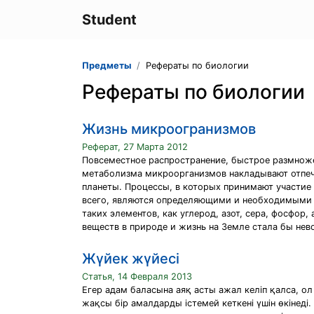
Student
Предметы
Рефераты по биологии
Рефераты по биологии
Жизнь микроогранизмов
Реферат, 27 Марта 2012
Повсеместное распространение, быстрое размнож
метаболизма микроорганизмов накладывают отпеч
планеты. Процессы, в которых принимают участи
всего, являются определяющими и необходимыми 
таких элементов, как углерод, азот, сера, фосфор
веществ в природе и жизнь на Земле стала бы не
Жүйек жүйесі
Статья, 14 Февраля 2013
Егер адам баласына аяқ асты ажал келіп қалса, ол 
жақсы бір амалдарды істемей кеткені үшін өкінеді