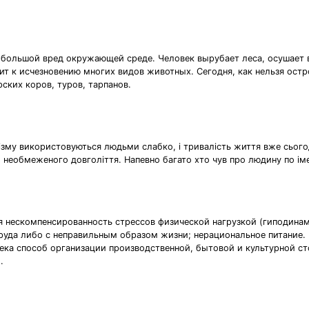
 большой вред окружающей среде. Человек вырубает леса, осушает
дит к исчезновению многих видов животных. Сегодня, как нельзя ост
ских коров, туров, тарпанов.
ізму використовуються людьми слабко, і тривалість життя вже сього
 до необмеженого довголіття. Напевно багато хто чув про людину по іме
 нескомпенсированность стрессов физической нагрузкой (гиподинами
руда либо с неправильным образом жизни; нерациональное питание.
ека способ организации производственной, бытовой и культурной с
.