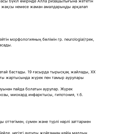
аласы бүкіл өмірінде Алла ризашылығына жететін
ған жақсы немесе жаман амалдарыңды арқалап
йтін морфологияның бөлімін гр. neurologia(грек,
асады.
атай бастады. 19 ғасырда тырысқақ жайлады, ХХ
ыңғы жартысында жүрек пен тамыр аурулары
нуынан пайда болатын аурулар. Жүрек
розы, миокард инфарктысы, гипотония, т.б.
ды оттегімен, сумен және түрлі нәрлі заттармен
йде, негізгі ауруды жойғаннан кейін малдың