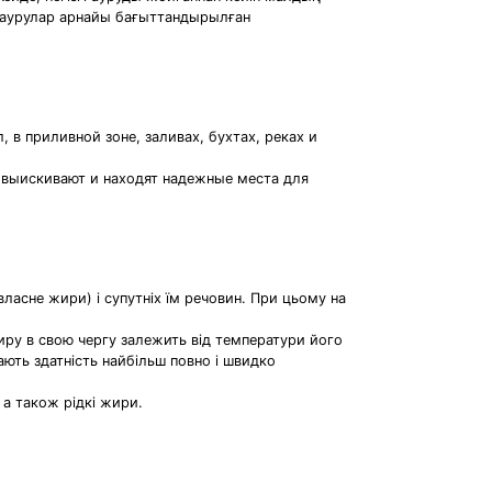
 аурулар арнайы бағыттандырылған
 в приливной зоне, заливах, бухтах, реках и
 выискивают и находят надежные места для
ласне жири) і супутніх їм речовин. При цьому на
жиру в свою чергу залежить від температури його
ють здатність найбільш повно і швидко
 а також рідкі жири.