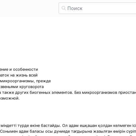
ение и особенности
аток на жизнь всей
е микроорганизмы, прежде
звеньями круговорота
, а также других биогенных элементов. Без микроорганизмов приост
возможной.
міндетті түрде өкіне бастайды. Ол адам ешқашан қолдан келмеген ісі
. Сонымен адам баласы осы дүниеде тағдырына жазылған өмірін сүріп