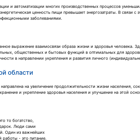
ации и автоматизации многих производственных процессов уменьшил
о энергетическая ценность пищи превышает энергозатраты. В связи с
инфекционными заболеваниями.
нное выражение взаимосвязи образа жизни и здоровья человека. Зд
ьных, общественных и бытовых функций в оптимальных для здоровь
ности в направлении укрепления и развития личного (индивидуальн
ой области
направлена на увеличение продолжительности жизни населения, со
хранение и укрепление здоровья населения и улучшение на этой осн
то то богатство,
одарок. Люди сами
ой. Один из важнейших
 работы - это питание.