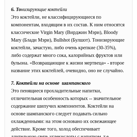
6. То
низирующие коктейли
Это коктейли, не классифицирующиеся по
компонентам, входящим в их состав. К ним относятся
классические Virgin Mary (Вирджин Мэри), Bloody
Mary (Блади Мэри), Bullshot (Булшот). Тонизирующие
коктейли, зачастую, либо очень крепкие (30-35%),
либо содержат много сока, калорийных фруктов или
бульона. «Возвращающие к жизни мертвеца» - второе
название этих коктейлей, очевидно, оно не случайно.
7. Коктейли на основе шампанского
Это пенящиеся прохладительные напитки,
отличительная особенность которых -- значительное
содержание шипучих компонентов. Коктейли на
основе шампанского следует подавать сильно
охлажденными: на этом основано их освежающее
действие. Кроме того, холод обеспечивает
длительную связь углекислоты с напитком, т.е.