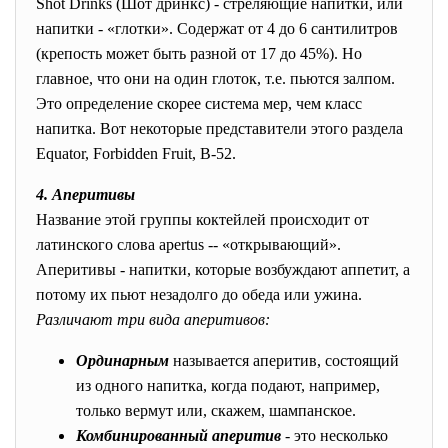
Shot Drinks (Шот дринкс) - стреляющие напитки, или
напитки - «глотки». Содержат от 4 до 6 сантилитров
(крепость может быть разной от 17 до 45%). Но
главное, что они на один глоток, т.е. пьются залпом.
Это определение скорее система мер, чем класс
напитка. Вот некоторые представители этого раздела
Equator, Forbidden Fruit, B-52.
4. Аперитивы
Название этой группы коктейлей происходит от
латинского слова apertus -- «открывающий».
Аперитивы - напитки, которые возбуждают аппетит, а
потому их пьют незадолго до обеда или ужина.
Различают три вида аперитивов:
Ординарным
называется аперитив, состоящий
из одного напитка, когда подают, например,
только вермут или, скажем, шампанское.
Комбинированный аперитив
- это несколько