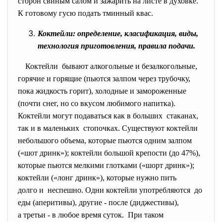
сторон свиным салом и зажарить на листе в духовке.
К готовому гусю подать тминный квас.
Коктейли: определение, класификация, виды,
технология приготовления, правила подачи.
Коктейли бывают алкогольные и безалкогольные,
горячие и горящие (пьются залпом через трубочку,
пока жидкость горит), холодные и замороженные
(почти снег, но со вкусом любимого напитка).
Коктейли могут подаваться как в больших стаканах,
так и в маленьких стопочках. Существуют коктейли
небольшого объема, которые пьются одним залпом
(«шот дринк»); коктейли большой крепости (до 47%),
которые пьются мелкими глотками («шорт дринк»);
коктейли («лонг дринк»), которые нужно пить
долго и неспешно. Одни коктейли употребляются до
еды (аперитивы), другие - после (диджестивы),
а третьи - в любое время суток. При таком