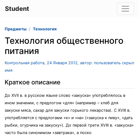
Student
Предметы
Технология
Технология общественного
питания
Контрольная работа, 24 Января 2012, автор: пользователь скрыл
имя
Краткое описание
До XVII в. в русском языке слово «закуска» употреблялось в
ином значении, с предлогом «для» (например – хлеб для
закуски мяса, сахар для закуски горького лекарства). С XVIII в.
употребляется с предлогами «к» и «на» («закуска к пиву», «дать
рыбки, огурчика на закуску»). До первой трети XVIII в. «закуска»
часто была синонимом «завтрака», а поско