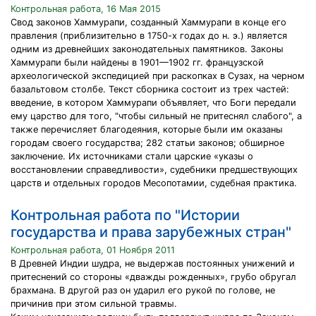
Контрольная работа, 16 Мая 2015
Свод законов Хаммурапи, созданный Хаммурапи в конце его
правления (приблизительно в 1750-х годах до н. э.) является
одним из древнейших законодательных памятников. Законы
Хаммурапи были найдены в 1901—1902 гг. французской
археологической экспедицией при раскопках в Сузах, на черном
базальтовом столбе. Текст сборника состоит из трех частей:
введение, в котором Хаммурапи объявляет, что Боги передали
ему царство для того, "чтобы сильный не притеснял слабого", а
также перечисляет благодеяния, которые были им оказаны
городам своего государства; 282 статьи законов; обширное
заключение. Их источниками стали царские «указы о
восстановлении справедливости», судебники предшествующих
царств и отдельных городов Месопотамии, судебная практика.
Контрольная работа по "Истории
государства и права зарубежных стран"
Контрольная работа, 01 Ноября 2011
В Древней Индии шудра, не выдержав постоянных унижений и
притеснений со стороны «дважды рожденных», грубо обругал
брахмана. В другой раз он ударил его рукой по голове, не
причинив при этом сильной травмы.