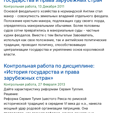
государства и права зарубежных стран "
Контрольная работа, 13 Декабря 2011
Основой феодального хозяйства в нормандской Англии стал
манор - совокупность земельных владений отдельного феодала.
Положение крестьян манора, подлежащих суду своего лорда,
определялось манориальными обычаями. Более половины
судов сотни превратились в манориальные суды - частные
курии феодалов. Вместе с тем Вильгельм Завоеватель,
используя как свое положение, так и английские политические
традиции, проводил политику, способствовавшую
централизации государства и укреплению основ королевской
власти.
Контрольная работа по дисциплине:
«История государства и права
зарубежных стран»
Контрольная работа, 27 Февраля 2013
Дайте характеристику реформам Сервия Туллия.
Решение:
Реформа Сервия Тулия (шестого Рекса по римской
исторической традиции) в середине VI века до н.э., нанесла
мощный удар родовой организации патрициев. Она