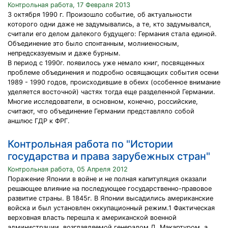
Контрольная работа, 17 Февраля 2013
3 октября 1990 г. Произошло событие, об актуальности
которого одни даже не задумывались, а те, кто задумывался,
считали его делом далекого будущего: Германия стала единой.
Объединение это было спонтанным, молниеносным,
непредсказуемым и даже бурным.
В период с 1990г. появилось уже немало книг, посвященных
проблеме объединения и подробно освящающих события осени
1989 - 1990 годов, происходившие в обеих (особенное внимание
уделяется восточной) частях тогда еще разделенной Германии.
Многие исследователи, в основном, конечно, российские,
считают, что объединение Германии представляло собой
аншлюс ГДР к ФРГ.
Контрольная работа по "Истории
государства и права зарубежных стран"
Контрольная работа, 05 Апреля 2012
Поражение Японии в войне и не полная капитуляция оказали
решающее влияние на последующее государственно-правовое
развитие страны. В 1845г. В Японии высадились американские
войска и был установлен оккупационный режим.1 Фактическая
верховная власть перешла к американской военной
администрации, возглавляемой генералом Д. Макартуром, а