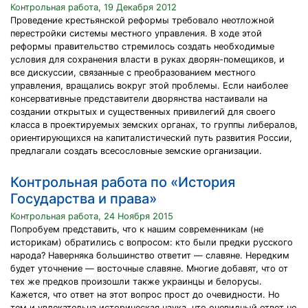
Контрольная работа, 19 Декабря 2012
Проведение крестьянской реформы требовало неотложной
перестройки системы местного управления. В ходе этой
реформы правительство стремилось создать необходимые
условия для сохранения власти в руках дворян-помещиков, и
все дискуссии, связанные с преобразованием местного
управления, вращались вокруг этой проблемы. Если наиболее
консервативные представители дворянства настаивали на
создании открытых и существенных привилегий для своего
класса в проектируемых земских органах, то группы либералов,
ориентирующихся на капиталистический путь развития России,
предлагали создать всесословные земские организации.
Контрольная работа по «История
Государства и права»
Контрольная работа, 24 Ноября 2015
Попробуем представить, что к нашим современникам (не
историкам) обратились с вопросом: кто были предки русского
народа? Наверняка большинство ответит — славяне. Нередким
будет уточнение — восточные славяне. Многие добавят, что от
тех же предков произошли также украинцы и белорусы.
Кажется, что ответ на этот вопрос прост до очевидности. Но
тем и увлекательна историческая наука, что очевидный ответ не