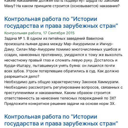
Каким наказаниям должен быть подвергнут шудра по Законам
Ману? На каком принципе строится (основывается) наказание?
Контрольная работа по "Истории
государства и права зарубежных стран"
Контрольная работа, 17 Сентября 2015
Задача № 1. В одном из питейных заведений Вавилона
произошла пьяная драка между Мар-Амурримом и Имчур-
Даму. Силач Мар-Амуррим помимо многочисленных ушибов и
ссадин, нанесенных противнику, умудрился к тому же выколоть
несчастному правый глаз и сломать левую руку. Досталось и
Курди-Иштару, пытавшемуся унять буяна: он лишился почти
всех зубов. Утром потерпевшие обратились в суд. Как должно
разрешиться дело?
Необходимо дать общую характеристику Законов Хаммурапи.
Необходимо рассмотреть регулирование вопросов, связанных с
преступлениями и наказаниями. Каким образом строится
ответственность за нанесение телесных повреждений по ЗХ?
Предложите конкретное решение задачи на основе норм ЗХ.
Контрольная работа по "Истории
государства и права зарубежных стран"