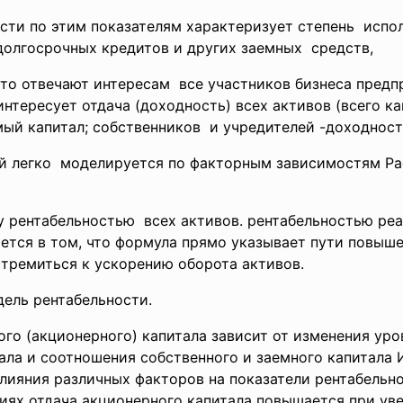
сти по этим показателям характеризует
степень испо
долгосрочных кредитов и других заемных средств,
то отвечают интересам все участников бизнеса предп
нтересует отдача (доходность) всех активов (всего к
мый капитал; собственников и учредителей -доходность
ей
легко моделируется по факторным зависимостям Р
 рентабельностью всех активов. рентабельностью ре
ется в том, что формула прямо указывает пути повыш
тремиться к ускорению оборота активов.
ель рентабельности.
ого (акционерного) капитала зависит от изменения ур
ала и соотношения собственного и заемного капитала 
лияния различных факторов на показатели рентабельно
виях отдача акционерного капитала повышается при ув