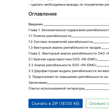
- сделать необходимые выводы по показателям р
Оглавление
Введение ____________________________________________
Глава 1. Экономическое содержание рентабельности п
1.1 Понятие рентабельности__________________________
1.2 Система показателей рентабельности_____________
1.3 Факторный анализ рентабельности продаж________
Глава 2. Факторный анализ рентабельности ОАО «Р
2.1 Краткая характеристика ООО «РА ЮМС»__________
2.2 Анализ рентабельности ООО «РА ЮМС»___________
2.3 Двухфакторная модель рентабельности активов__
3. Предложения по повышению рентабельности на 
Заключение__________________________________________
Список использованной литературы__________________
Скачать в ZIP (187.05 Кб)
Сколько с