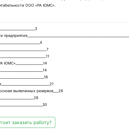
ентабельности ООО «РА ЮМС».
_____________________3
редприятия__________________________________________________________
_______________________4
_________________________7
________________________11
А ЮМС»________________14
_______________________14
_______________________18
__________________________21
основе выявленных резервов___26
____________________28
_______________________30
тоит заказать работу?