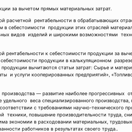
кции за вычетом прямых материальных затрат.
ной расчетной рентабельности в обрабатывающих отр
 в себестоимости продукции этих отраслей материал
ьных
видов изделий и широкими возможностями техн
ной
рентабельности к себестоимости продукции за вы
 себестоимости продукции в
калькуляционном разрезе 
продукции вычитаются статьи затрат: Сырье и матер
ты и услуги кооперированных предприятий», «Топливо
 производства — развитие наиболее прогрессивных о
е удельного веса специализированного
производства,
 соответствии с требованиями научно-технического пр
ной техники, повышение производительности труда, сн
жима экономии в расходовании материальных, трудовы
нности работников в результатах своего труда..