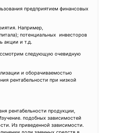
льзования предприятием финансовых
риятия. Например,
апитала); потенциальных инвесторов
 акции и т.д.
ассмотрим следующую очевидную
ализации и оборачиваемостью
ения рентабельности при низкой
овня рентабельности продукции,
Изучение. подобных зависимостей
сти. Из приведенной зависимости.
еличении доли заемных средств в