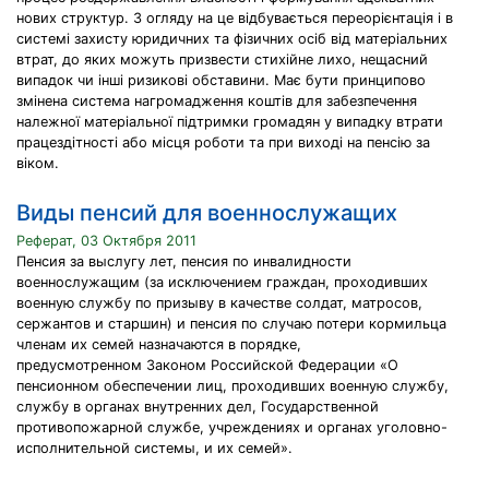
нових структур. З огляду на це відбувається переорієнтація і в
системі захисту юридичних та фізичних осіб від матеріальних
втрат, до яких можуть призвести стихійне лихо, нещасний
випадок чи інші ризикові обставини. Має бути принципово
змінена система нагромадження коштів для забезпечення
належної матеріальної підтримки громадян у випадку втрати
працездітності або місця роботи та при виході на пенсію за
віком.
Виды пенсий для военнослужащих
Реферат, 03 Октября 2011
Пенсия за выслугу лет, пенсия по инвалидности
военнослужащим (за исключением граждан, проходивших
военную службу по призыву в качестве солдат, матросов,
сержантов и старшин) и пенсия по случаю потери кормильца
членам их семей назначаются в порядке,
предусмотренном Законом Российской Федерации «О
пенсионном обеспечении лиц, проходивших военную службу,
службу в органах внутренних дел, Государственной
противопожарной службе, учреждениях и органах уголовно-
исполнительной системы, и их семей».