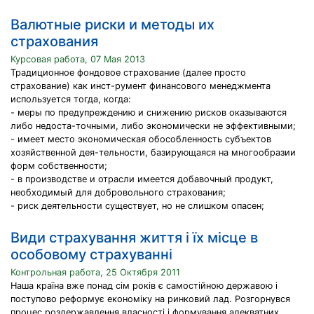
Валютные риски и методы их
страхования
Курсовая работа, 07 Мая 2013
Традиционное фондовое страхование (далее просто
страхование) как инст-румент финансового менеджмента
используется тогда, когда:
- меры по предупреждению и снижению рисков оказываются
либо недоста-точными, либо экономически не эффективными;
- имеет место экономическая обособленность субъектов
хозяйственной дея-тельности, базирующаяся на многообразии
форм собственности;
- в производстве и отрасли имеется добавочный продукт,
необходимый для добровольного страхования;
- риск деятельности существует, но не слишком опасен;
Види страхування життя і їх місце в
особовому страхуванні
Контрольная работа, 25 Октября 2011
Наша країна вже понад сім років є самостійною державою і
поступово реформує економіку на ринковий лад. Розгорнувся
процес роздержавлення власності і формування адекватних