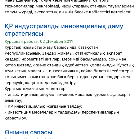
маңызды фактор, оның көмегімен алдыңғы қатарлы
технологиялар меңгеріледі, нарықтардың отандық тауарлармен
толуы жүреді, экспорттық өнімнің бәсеке қабілеттігі көтеріледі.
ҚР индустриалды инновациялық даму
стратегиясы
Курсовая работа, 02 Декабря 2011
Курстық жұмысты жазу барысында Қазақстан
Республикасының Заңдар жинағы, статистикалық ақпарат
көздері, нормативті актілер, мерзімді басылымдар, сонымен
қатар шетелдік және отандық әдебиеттер қолданылды. Курстық
жұмыстың мақсаты – инвестицияның пайда болатын себептерін
толығымен анықтап және баға беріп, одан туатын салдарымен
күресудің жаңа жолдарын іздестіру.
Курстық жұмыстың міндеттері:
- инвестицияның әлеуметтік-экономикалық құбылысқа әсерін
анықтау;
- ҚР инвестициялық жағдайын талдау;
- инвестиция мәселелерін талдаудағы перспективаларын
қарастыру.
Өнімнің сапасы