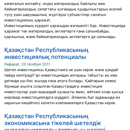
капиталын молайту, елдің материалдық байлығы мен
бейматериалдық сипаттағы қоғамдық құндылықтарын еселей
түсу үшін шаруашылық жүргізуші субъектілер салатын
инвестициялық қаражат.
Инвестицияның күрделі қаржыдан өзгешелігі бар. Инвестицияда
қаражат тек материалдық активтерге ғана салынбайды,
қаржылық және бейматериалдық активтерге де салынады.
Қазақстан Республикасының
инвестициялық потенциалы
Реферат, 20 Ноября 2011
Шетел инвестициясы Қазақстанға не үшін керек және қандай
пайда келтіреді? Ірі инвестициядан алғашқы табысты ең кем
дегенде үш-бес жылда ғана алуға болады. Қайтарым кезеңі
бірнеше жылға созылған Қазақстандағы инвестиция
инвесторлар үшін ешқандай қызықты емес, өйткені олар қысқа
мерзімді инвестицияларға мүдделі. Әлемнің бұл ауданында өз
нарығын кеңейткісі келетін компанияларға Қазақстан керек.
Қазақстан Республикасының
экономикасына тікелей шетелдік