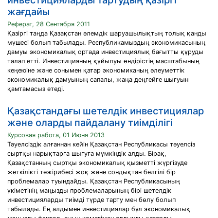
инвестицияларды тартудың қазіргі
жағдайы
Реферат, 28 Сентября 2011
Қазіргі таңда Қазақстан әлемдік шаруашылықтың толық қанды
мүшесі болып табылады. Республикамыздың экономикасының
дамуы экономикалық ортада инвестициялық бағытты құруды
талап етті. Инвестицияның құйылуы өндірістің масштабының
кеңеюіне және сонымен қатар экономиканың әлеуметтік
экономикалық дамуының сапалы, жаңа деңгейге шығуын
қамтамасыз етеді.
Қазақстандағы шетелдік инвестициялар
және оларды пайдалану тиімділігі
Курсовая работа, 01 Июня 2013
Тәуелсіздік алғаннан кейін Қазақстан Республикасы тәуелсіз
сыртқы нарықтарға шығуға мүмкіндік алды. Бірақ,
Қазақстанның сыртқы экономикалық қызметті жүргізуде
жеткілікті тәжірибесі жоқ және сондықтан белгілі бір
проблемалар туындайды. Қазақстан Республикасының
үкіметінің маңызды проблемаларының бірі шетелдік
инвестицияларды тиімді түрде тарту мен бөлу болып
табылады. Ең алдымен инвестициялар бұл экономикалық