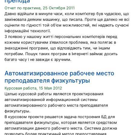
препода
Отчет по практике, 25 Октября 2011
Давно відійшли в минуле часи, коли комп'ютер був чудасією, що
замінювала деяким машинку, що писала. Проте ще далеко не всі
оцінили по гідності той об'єм можливостей, які надають сучасні
інформаційні технології.
З появою у нашому житті персональних комп’ютерів перед
кожним користувачем з’явилося проблема, яка полягає в
знаходженні програми, що відповідають тим, чи іншим
потребам. Пошук таких програм в Інтернеті займає досить
багато часу і не завжди є зручним.
Автоматизированное рабочее место
преподавателя физкультуры
Курсовая работа, 15 Мая 2012
Целью курсовой работы являются проектирования
автоматизированной информационной системы
автоматизированного рабочего места преподавателя
физкультуры.
В курсовом проекте решается задача построения БД для
преподавателя физкультуры, которая является средством
автоматизации данного рабочего места. Система должна
позволить более практичный метод предоставления