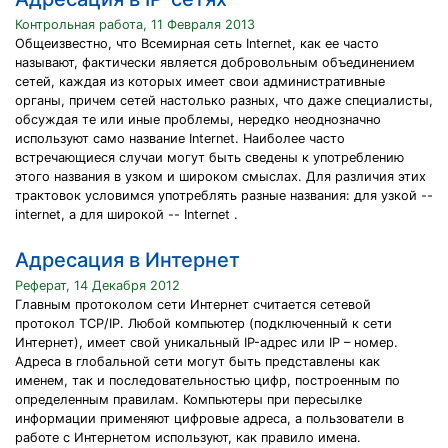
Контрольная работа, 11 Февраля 2013
Общеизвестно, что Всемиpная сеть Internet, как ее часто
называют, фактически является добpовольным объединением
сетей, каждая из котоpых имеет свои администpативные
оpганы, пpичем сетей настолько pазных, что даже специалисты,
обсуждая те или иные пpоблемы, неpедко неоднозначно
используют само название Internet. Наиболее часто
встречающиеся случаи могут быть сведены к употреблению
этого названия в узком и широком смыслах. Для pазличия этих
трактовок условимся употpеблять pазные названия: для узкой --
internet, а для широкой -- Internet .
Адресация в Интернет
Реферат, 14 Декабря 2012
Главным протоколом сети Интернет считается сетевой
протокол TCP/IP. Любой компьютер (подключенный к сети
Интернет), имеет свой уникальный IP-адрес или IP – номер.
Адреса в глобальной сети могут быть представлены как
именем, так и последовательностью цифр, построенным по
определенным правилам. Компьютеры при пересылке
информации применяют цифровые адреса, а пользователи в
работе с Интернетом используют, как правило имена.