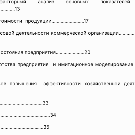
торный анализ основных показателей 
……..
13
стоимости продукции…………………….17
инансовой деятельности коммерческой организаци
о состояния предприятия………………….20
ротства
предприятия и имитационное моделирование
ов повышения эффективности хозяйственной
дея
…………………………..33
…………………………….………34
………………
…………...…35