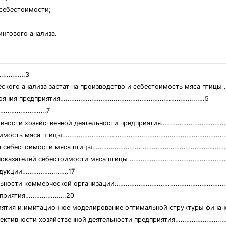
 себестоимости;
ингового анализа.
……………3
ческого анализа зартат на производство и себестоимость мяса 
го состояния предприятия………………………………………………………………...…5
………………………….7
фективности хозяйственной деятельности предприятия………………………
себестоимость мяса птицы………………………………………..……………………………….……
анализа себестоимости мяса птицы…………………….. …………………………………
вных показателей себестоимости мяса птицы ………………………………………
продукции…………………….17
 деятельности коммерческой организации……………………………………………
предприятия………………….20
приятия и имитационное моделирование оптимальной структуры фи
 эффективности хозяйственной деятельности предприятия……………