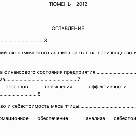
ТЮМЕНЬ – 2012
ОГЛАВЛЕНИЕ
……………
…………………3
рий экономического анализа зартат на производство
лиза финансового состояния предприятия…………………
нализа……………………………………………….7
езервов повышения эффективности хо
……………………………
.8
водство и себестоимость мяса птицы………………………………
ионное обеспечение анализа себест