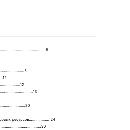
птицы …………….……………………….5
………………………….8
.12
…………………….12
………………………………..13
……………………………20
нансовых ресурсов………………..24
………..………………………………….30