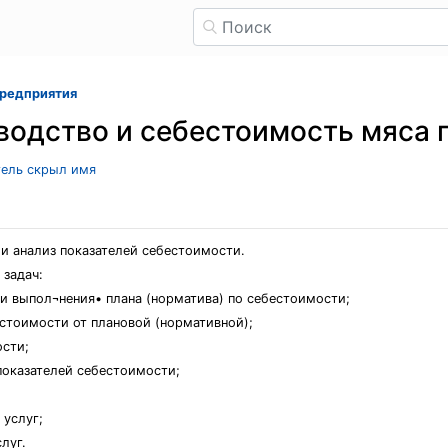
предприятия
зводство и себестоимость мяса 
тель скрыл имя
и анализ показателей себестоимости.
 задач:
ни выпол¬нения• плана (норматива) по себестоимости;
стоимости от плановой (нормативной);
ости;
показателей себестоимости;
 услуг;
луг.