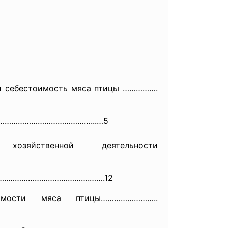
 и себестоимость мяса птицы …………….
………………………………
……………...…5
зяйственной деятельности
………..……………………
………….…….12
оимости мяса
птицы……………………..