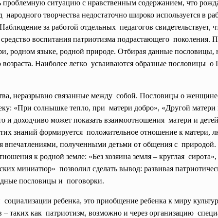
ь проблемную ситуацию с нравственным содержанием, что рожда
д народного творчества недостаточно широко используется в раб
 Наблюдение за работой отдельных педагогов свидетельствует,
е средство воспитания патриотизма подрастающего поколения. 
ри, родном языке, родной природе. Отбирая данные пословицы,
озраста. Наиболее легко усваиваются образные пословицы о Р
тва, неразрывно связанные между собой. Пословицы о женщине
ку: «При солнышке тепло, при матери добро», «Другой матери н
сто и доходчиво может показать взаимоотношения матери и дете
е этих знаний формируется положительное отношение к
матери, л
я впечатлениями, полученными детьми от общения с природой
отношения к
родной земле: «Без хозяина земля – круглая сирота»
ских миниатюр» позволил сделать вывод: развивая патриотическ
одные пословицы и поговорки.
 социализации ребенка, это приобщение ребенка к миру культу
 – таких как патриотизм, возможно и через организацию спец