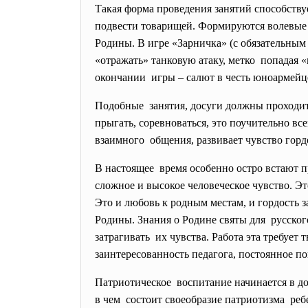
Такая форма проведения занятий способству
подвести товарищей. Формируются волевые к
Родины. В игре «Зарничка» (с обязательным
«отражать» танковую атаку, метко попадая 
окончании игры – салют в честь юноармейце
Подобные занятия, досуги должны проходить
прыгать, соревноваться, это поучительно вс
взаимного общения, развивает чувство горд
В настоящее время особенно остро встают 
сложное и высокое человеческое чувство. Э
Это и любовь к родным местам, и гордость 
Родины. Знания о Родине святы для русског
затрагивать их чувства. Работа эта требуе
заинтересованность педагога, постоянное п
Патриотическое воспитание начинается в дош
в чем состоит своеобразие
патриотизма реб