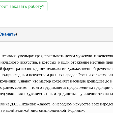
тоит заказать работу?
Скачать
)
лантливых умельцах края, показывать детям мужскую и женску
рикладного искусства, в которых нашли отражение местные
при
й форме разъяснять детям технологии художественной ремеслен
ивно-прикладным искусством разных народов России является в
льники узнают, что мастер сохраняет наследие дошедшее до на
 ранее; сознает, что его труд является продолжением традиции о
азец уважения к художественным традициям, а уважение это наз
емика Д.С. Лихачева: «Забота о народном искусстве всех народо
а нашей великой
многонациональной Родины».