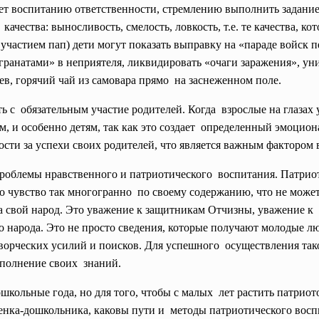
ет воспитанию ответственности, стремлению выполнить задание 
ачества: выносливость, смелость, ловкость, т.е. те качества, 
 участием пап) дети могут показать выправку на «параде войск 
«гранатами» в
неприятеля, ликвидировать «очаги заражения», ун
в, горячий чай из самовара прямо на заснеженном поле.
 с обязательным участие родителей. Когда взрослые на глазах 
ем, и особенно детям, так как это создает определенный эмоцио
ости за успехи своих родителей, что является важным фактором
проблемы нравственного и
патриотического воспитания. Патрио
то чувство так многогранно по своему содержанию, что не може
за свой народ. Это уважение к защитникам Отчизны, уважение к
о народа. Это не просто сведения, которые получают молодые 
т творческих усилий и поисков. Для успешного осуществления та
ополнение своих знаний.
кольные года, но для того, чтобы с малых лет растить патриото
енка-дошкольника, каковы пути и методы патриотического вос