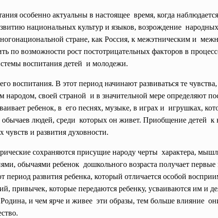
ания особенно актуальны в настоящее время, когда наблюдаетс
звитию национальных культур и языков, возрождение народных
 многонациональной
стране, как Россия, к межэтническим и ме
ь по возможности рост постотрицательных факторов в процессе
стемы воспитания детей и молодежи.
о воспитания. В этот период начинают развиваться те чувства,
им народом, своей страной и в значительной мере определяют п
сваивает ребенок, в его песнях, музыке, в играх и игрушках, ко
 и обычаев людей, среди которых он живет. Приобщение детей к 
 чувств и развития духовности.
рические сохраняются присущие народу черты характера, мышле
иями, обычаями ребенок дошкольного возраста получает первые п
тот период развития ребенка, который отличается особой воспр
ний, привычек, которые передаются ребенку, усваиваются им и де
 Родина, и чем ярче и живее эти образы, тем больше влияние он
ество.