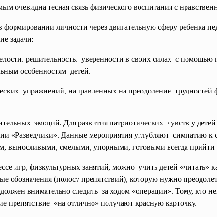
ым очевидна тесная связь физического воспитания с нравственн
 в формировании личности через двигательную сферу ребенка п
ие задачи:
елости, решительность, уверенности в своих силах с помощью
ьным особенностям детей.
еских упражнений, направленных на преодоление трудностей 
.
тельных эмоций. Для развития патриотических чувств у детей
рии «Разведчики». Данные мероприятия углубляют симпатию к 
ом, выносливыми, смелыми,
упорными, готовыми всегда прийти
ссе игр, физкультурных занятий, можно учить детей «читать» к
ные обозначения (полосу препятствий), которую нужно преодоле
должен внимательно следить за ходом «операции». Тому, кто н
ие препятствие «на отлично» получают красную карточку.