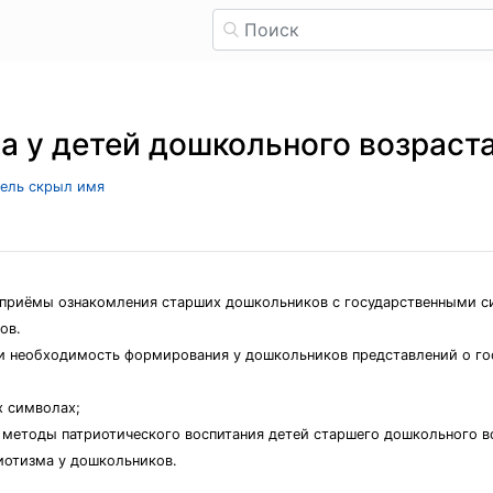
а у детей дошкольного возраст
тель скрыл имя
е приёмы ознакомления старших дошкольников с государственными
ов.
я и необходимость формирования у дошкольников представлений о г
х символах;
 методы патриотического воспитания детей старшего дошкольного в
иотизма у дошкольников.