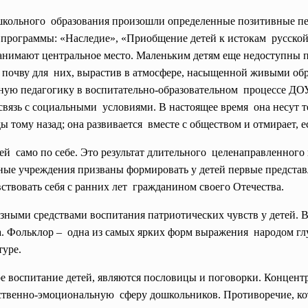
ошкольного образования произошли
определенные позитивные пе
ь программы: «Наследие», «Приобщение детей к истокам русско
анимают центральное место. Маленьким детям еще недоступны п
ть почву для них, вырастив в атмосфере, насыщенной живыми об
ую педагогику в воспитательно-
образовательном процессе ДОУ,
связь с социальными условиями. В настоящее время она несут 
 тому назад; она развивается вместе с обществом и отмирает, е
ей само по себе. Это результат длительного целенаправленного 
ьные учреждения призваны формировать у детей первые предст
ствовать себя с ранних лет гражданином своего Отечества.
азными средствами воспитания патриотических чувств у детей. 
а. Фольклор – одна из самых ярких форм выражения народом гл
туре.
воспитание детей, являются пословицы и поговорки. Концентри
вственно-эмоциональную сферу дошкольников. Противоречие, ко