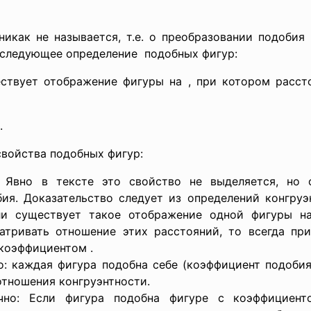
икак не называется, т.е. о преобразовании подобия
я следующее
определение подобных фигур:
ствует отображение фигуры на , при котором расс
.
войства подобных фигур:
. Явно в тексте это свойство не выделяется, но 
бия. Доказательство следует из определений конгру
ли существует такое отображение одной фигуры н
матривать отношение этих расстояний, то всегда пр
коэффициентом .
: каждая фигура подобна себе (коэффициент подобия
отношения конгруэнтности.
чно: Если фигура подобна фигуре с коэффициент