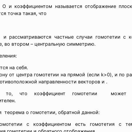
м О и коэффициентом называется отображение плоск
ся точка такая, что
и рассматриваются частные случаи гомотетии с к
, во втором – центральную симметрию.
еления:
ся на себя.
ону от центра гомотетии на прямой (если k>0), и по р
ротивоположной направленности векторов и .
а то, что коэффициент гомотетии может б
телен.
 теорема о гомотетии, обратной данной:
 гомотетии с коэффициентом есть гомотетия с т
ия гомотетии и обратного отображения.