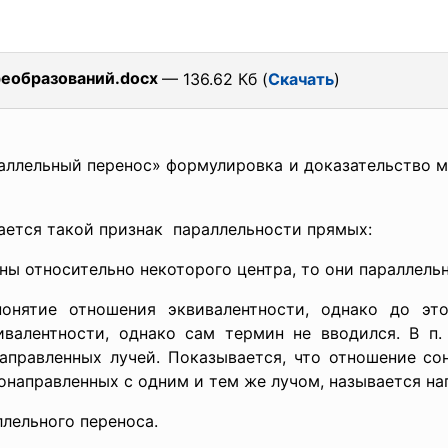
еобразований.docx
— 136.62 Кб (
Скачать
)
аллельный перенос» формулировка и доказательство мн
ется такой признак параллельности прямых:
ы относительно некоторого центра, то они параллельн
понятие отношения
эквивалентности, однако до эт
ивалентности, однако сам термин не вводился. В п.
аправленных лучей. Показывается, что отношение со
онаправленных с одним и тем же лучом, называется на
ллельного переноса.