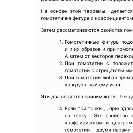
На основе этой теоремы делается
гомотетична фигуре с коэффициентом
Затем рассматриваются свойства гом
Гомотетичные фигуры подоб
и и их образов и при гомот
А затем от векторов переход
При гомотетии с положит
гомотетии с отрицательным
При гомотетии любая прямая
конгруэнтный ему угол.
Эти два свойства принимаются без д
Если три точки , , принадл
на точку . Это свойство 
коэффициентом и центром
гомотетии – двумя парами 