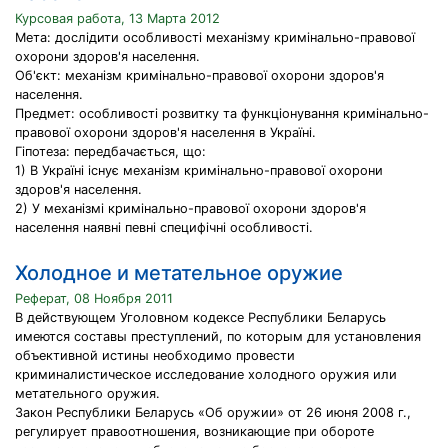
Курсовая работа, 13 Марта 2012
Мета: дослідити особливості механізму кримінально-правової
охорони здоров'я населення.
Об'єкт: механізм кримінально-правової охорони здоров'я
населення.
Предмет: особливості розвитку та функціонування кримінально-
правової охорони здоров'я населення в Україні.
Гіпотеза: передбачається, що:
1) В Україні існує механізм кримінально-правової охорони
здоров'я населення.
2) У механізмі кримінально-правової охорони здоров'я
населення наявні певні специфічні особливості.
Холодное и метательное оружие
Реферат, 08 Ноября 2011
В действующем Уголовном кодексе Республики Беларусь
имеются составы преступлений, по которым для установления
объективной истины необходимо провести
криминалистическое исследование холодного оружия или
метательного оружия.
Закон Республики Беларусь «Об оружии» от 26 июня 2008 г.,
регулирует правоотношения, возникающие при обороте