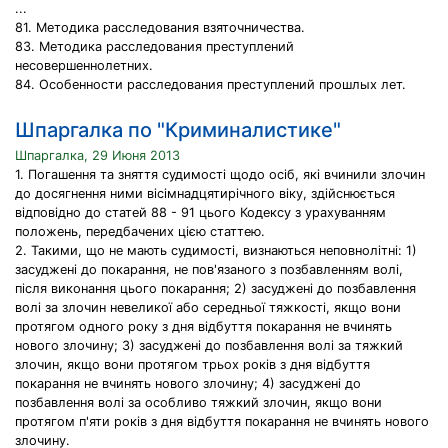
...
81. Методика расследования взяточничества.
83. Методика расследования преступлений
несовершеннолетних.
84. Особенности расследования преступлений прошлых лет.
Шпаргалка по "Криминалистике"
Шпаргалка, 29 Июня 2013
1. Погашення та зняття судимості щодо осіб, які вчинили злочин
до досягнення ними вісімнадцятирічного віку, здійснюється
відповідно до статей 88 - 91 цього Кодексу з урахуванням
положень, передбачених цією статтею.
2. Такими, що не мають судимості, визнаються неповнолітні: 1)
засуджені до покарання, не пов'язаного з позбавленням волі,
після виконання цього покарання; 2) засуджені до позбавлення
волі за злочин невеликої або середньої тяжкості, якщо вони
протягом одного року з дня відбуття покарання не вчинять
нового злочину; 3) засуджені до позбавлення волі за тяжкий
злочин, якщо вони протягом трьох років з дня відбуття
покарання не вчинять нового злочину; 4) засуджені до
позбавлення волі за особливо тяжкий злочин, якщо вони
протягом п'яти років з дня відбуття покарання не вчинять нового
злочину.