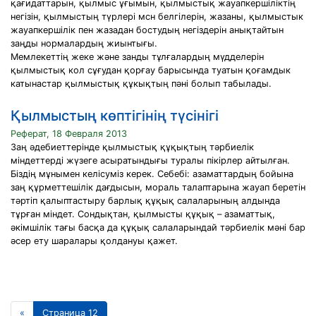
қағидаттарын, қылмыс ұғымын, қылмыстық жауапкершіліктің
негізін, қылмыстың түрлері мсн белгілерін, жазаны, қылмыстык
жауапкершілік пен жазадан бостудың негіздерін анықтайтын
заңды нормалардың жиынтығы.
Мемлекеттің жеке және занды тұлғалардың мүдделерін
қылмыстық кол сұғудан қорғау барысында туатын қоғамдык
катынастар қылмыстық құкықтың пәні болып табылады.
Қылмыстың көптігінің түсінігі
Реферат, 18 Февраля 2013
Заң әдебиеттерінде қылмыстық құқықтың тәрбиелік
міндеттерді жүзеге асыратындығы туралы пікірлер айтылған.
Біздің мұнымен келісуміз керек. Себебі: азаматтардың бойына
заң құрметтешілік дағдысын, мораль талаптарына жауап беретін
тәртіп қалыптастыру барлық құқық салаларының алдында
тұрған міндет. Сондықтан, қылмысты құқық – азаматтық,
әкімшілік тағы басқа да құқық салаларындай тәрбиелік мәні бар
әсер ету шаралары қолдануы қажет.
«
Страница 12