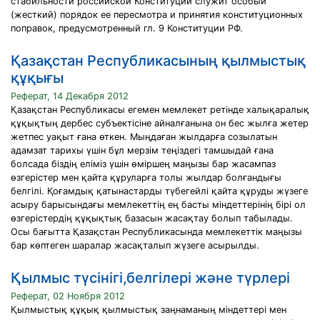
стабильности российской Конституции служит особый
(жесткий) порядок ее пересмотра и принятия конституционных
поправок, предусмотренный гл. 9 Конституции РФ.
Қазақстан Республикасының қылмыстық
құқығы
Реферат, 14 Декабря 2012
Қазақстан Республикасы егемен мемлекет ретінде халықаралық
құқықтың дербес субъектісіне айналғанына он бес жылға жетер
жетпес уақыт ғана өткен. Мыңдаған жылдарға созылатын
адамзат тарихы үшін бұл мерзім теңіздегі тамшыдай ғана
болсада біздің еліміз үшін өміршең маңызы бар жасампаз
өзгерістер мен қайта құруларға толы жылдар болғандығы
белгілі. Қоғамдық қатынастарды түбегейлі қайта құруды жүзеге
асыру барысындағы мемлекеттің ең басты міндеттерінің бірі ол
өзгерістердің құқықтық базасын жасақтау болып табылады.
Осы бағытта Қазақстан Республикасында мемлекеттік маңызы
бар көптеген шаралар жасақталып жүзеге асырылды.
Қылмыс түсінігі,белгілері және түрлері
Реферат, 02 Ноября 2012
Қылмыстық құқық қылмыстық заңнаманың міндеттері мен