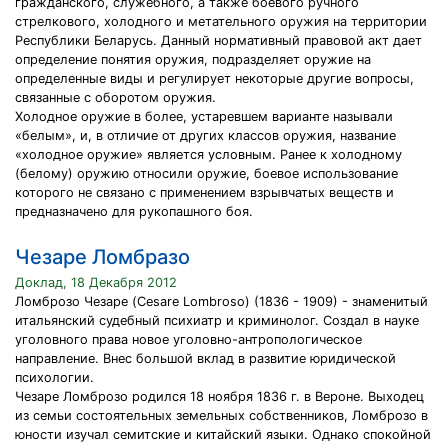
гражданского, служебного, а также боевого ручного
стрелкового, холодного и метательного оружия на территории
Республики Беларусь. Данный нормативный правовой акт дает
определение понятия оружия, подразделяет оружие на
определенные виды и регулирует некоторые другие вопросы,
связанные с оборотом оружия.
Холодное оружие в более, устаревшем варианте называли
«белым», и, в отличие от других классов оружия, название
«холодное оружие» является условным. Ранее к холодному
(белому) оружию относили оружие, боевое использование
которого не связано с применением взрывчатых веществ и
предназначено для рукопашного боя.
Чезаре Ломбразо
Доклад, 18 Декабря 2012
Ломброзо Чезаре (Cesare Lombroso) (1836 - 1909) - знаменитый
итальянский судебный психиатр и криминолог. Создал в науке
уголовного права новое уголовно-антропологическое
направление. Внес большой вклад в развитие юридической
психологии.
Чезаре Ломброзо родился 18 ноября 1836 г. в Вероне. Выходец
из семьи состоятельных земельных собственников, Ломброзо в
юности изучал семитские и китайский языки. Однако спокойной