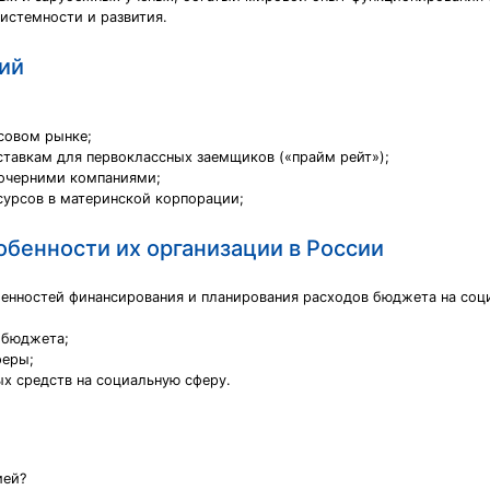
истемности и развития.
ий
совом рынке;
ставкам для первоклассных заемщиков («прайм рейт»);
очерними компаниями;
урсов в материнской корпорации;
бенности их организации в России
бенностей финансирования и планирования расходов бюджета на со
 бюджета;
феры;
х средств на социальную сферу.
ией?