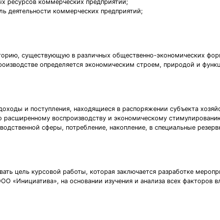
ых ресурсов коммерческих предприятий;
ль деятельности коммерческих предприятий;
горию, существующую в различных общественно-экономических фор
роизводстве определяется экономическим строем, природой и функц
доходы и поступления, находящиеся в распоряжении субъекта хозяй
 по расширенному воспроизводству и экономическому стимулирован
водственной сферы, потребление, накопление, в специальные резерв
ать цель курсовой работы, которая заключается разработке мероп
ОО «Инициатива», на основании изучения и анализа всех факторов 