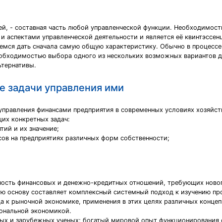
й, - составная часть любой управленческой функции. Необходимость
 и аспектами управленческой деятельности и является её квинтэссен
емся дать сначала самую общую характеристику. Обычно в процессе 
еобходимостью выбора одного из нескольких возможных вариантов де
ьтернативы.
е задачи управления ими
правления финансами предприятия в современных условиях хозяйст
их конкретных задач:
тий и их значение;
ов на предприятиях различных форм собственности;
ость финансовых и денежно-кредитных отношений, требующих новог
ую основу составляет комплексный системный подход к изучению 
да к рыночной экономике, применения в этих целях различных кон
иональной экономикой.
ных и зарубежных ученых; богатый мировой опыт функционирования 