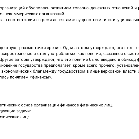
 организаций обусловлен развитием товарно-денежных отношений и 
ия некоммерческих организаций.
на в соответствии с тремя аспектами: сущностным, институциональ
твуют разные точки зрения. Одни авторы утверждают, что этот терми
аспространение и стал употребляться как понятие, связанное с сис
Другие авторы утверждают, что это понятие было введено в обиход 
икновение государства предполагает, кроме всего прочего, установл
 экономических благ между государством в лице верховной власти
лись понятием «финансы».
етических основ организации финансов физических лиц.
дующие задачи:
изических лиц;