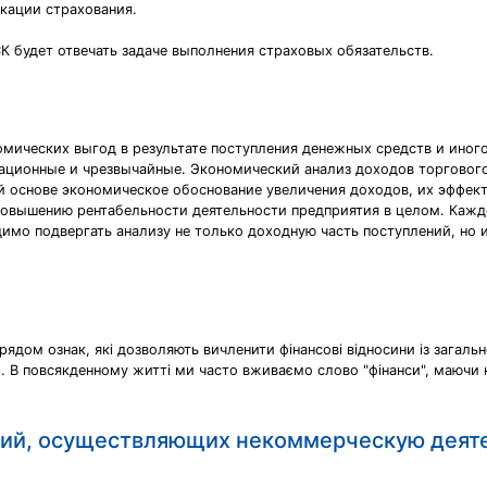
икации страхования.
К будет отвечать задаче выполнения страховых обязательств.
мических выгод в результате поступления денежных средств и иного
рационные и чрезвычайные. Экономический анализ доходов торгового
ой основе экономическое обоснование увеличения доходов, их эффек
 повышению рентабельности деятельности предприятия в целом. Кажд
димо подвергать анализу не только доходную часть поступлений, но
рядом ознак, які дозволяють вичленити фінансові відносини із загальн
. В повсякденному житті ми часто вживаємо слово "фінанси", маючи н
ий, осуществляющих некоммерческую деяте