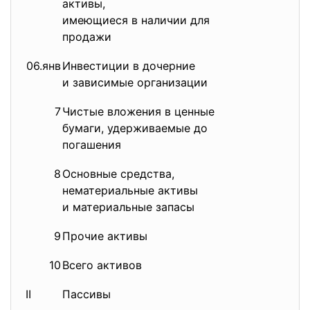
активы,
имеющиеся в наличии для
продажи
06.янв
Инвестиции в дочерние
1
и зависимые организации
7
Чистые вложения в ценные
0,
бумаги, удерживаемые до
погашения
8
Основные средства,
0
нематериальные активы
и материальные запасы
9
Прочие активы
1
10
Всего активов
1
II
Пассивы