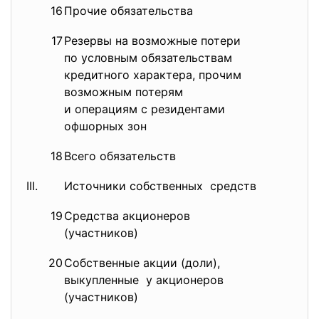
16
Прочие обязательства
1
17
Резервы на возможные потери
0,
по условным обязательствам
кредитного характера, прочим
возможным потерям
и операциям с резидентами
офшорных зон
18
Всего обязательств
100
III.
Источники собственных средств
19
Средства акционеров
77
(участников)
20
Собственные акции (доли),
0,
выкупленные у акционеров
(участников)