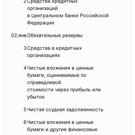
2
Средства кредитных
3
организаций
в Центральном банке Российской
Федерации
02.янв
Обязательные резервы
0,
3
Средства в кредитных
0
организациях
4
Чистые вложения в ценные
6
бумаги, оцениваемые по
справедливой
стоимости через прибыль или
убыток
5
Чистая ссудная задолженность
76
6
Чистые вложения в ценные
7
бумаги и другие финансовые