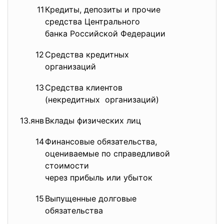
11
Кредиты, депозиты и прочие
1
средства Центрального
банка Российской Федерации
12
Средства кредитных
15
организаций
13
Средства клиентов
77
(некредитных организаций)
13.янв
Вклады физических лиц
25,
14
Финансовые обязательства,
0,
оцениваемые по справедливой
стоимости
через прибыль или убыток
15
Выпущенные долговые
3,
обязательства