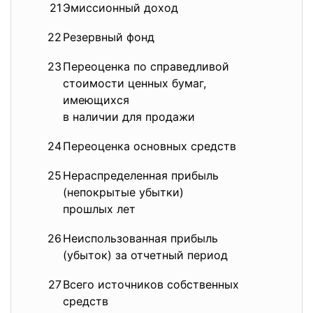
21
Эмиссионный доход
2,
22
Резервный фонд
0,
23
Переоценка по справедливой
1
стоимости ценных бумаг,
имеющихся
в наличии для продажи
24
Переоценка основных средств
1
25
Нераспределенная прибыль
20
(непокрытые убытки)
прошлых лет
26
Неиспользованная прибыль
-2
(убыток) за отчетный период
27
Всего источников собственных
100
средств