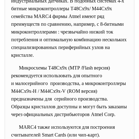
индустриальных датчиках. В подобных системах 4-х
битные микроконтроллеры T48Cx9x/ M44Cx9x
семейства MARC4 фирмы Atmel имеют ряд
преимуществ по сравнению, например, с 8-битными
микроконтроллерами : чрезвычайно низкий ток
потребления и оптимальную комбинацию нескольких
специализированных периферийных узлов на
кристалле.
Микросхемы T48Cx9x (MTP /Flash версия)
рекомендуется использовать для опытного
и малосерийного производства, а микроконтроллеры
M44Cx9x-H / M44Cx9x-V (ROM версия)
предназначены для серийного производства.
Образцы кристаллов доступны и могут быть заказаны
через официальных дистрибьюторов Atmel Corp.
MARC4 также используются для
построения
считывателей Smart Cards (или чип-карт).