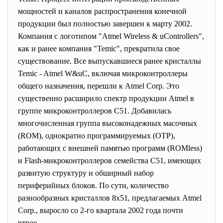
мощностей и каналов распространения конечной
продукции был полностью завершен к марту 2002.
Компания с логотипом "Atmel Wireless & uControllers",
как и ранее компания "Temic", прекратила свое
существование. Все выпускавшиеся ранее кристаллы
Temic - Atmel W&uC, включая микроконтроллеры
общего назначения, перешли к Atmel Corp. Это
существенно расширило спектр продукции Atmel в
группе микроконтроллеров С51. Добавилась
многочисленная группа высоконадежных масочных
(ROM), однократно программируемых (OTP),
работающих с внешней памятью программ (ROMless)
и Flash-микроконтроллеров семейства С51, имеющих
развитую структуру и обширный набор
периферийных блоков. По сути, количество
разнообразных кристаллов 8х51, предлагаемых Atmel
Corp., выросло со 2-го квартала 2002 года почти
втрое.