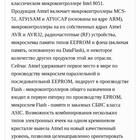
классическом микроконтроллере Intel 8051.
Продукция Atmel включает микроконтроллеры MCS-
51, AT91SAM и AT91CAP (основаны на ядре ARM),
микроконтроллеры на их собственных ядрах Atmel
AVR и AVR32, радиочастотные (RF) устройства,
микросхемы памяти типов EEPROM и флеш (включая
память, основанную на DataFlash), и некоторое
количество других продуктов этой же отрасли.
Сейчас Atmel удерживает первое место в мире по
производству микросхем параллельной и
последовательной EEPROM, лидирует в производстве
Flash - микроконтроллеров общего назначения и
входит в первую пятерку по производству EPROM,
микросхем Flash - памяти и заказных СБИС класса
ASIC. Возможность комбинирования нескольких
типов электронных ячеек на одном кремниевом
кристалле вывела Atmel на новый качественный
уровень, позволив целенаправленно ориентировать