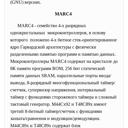
(GNU) версиях.
MARC4
MARC4 - семейство 4-х разрядных
однокристальных микроконтроллеров, в основу
которого положено 4-х битное стек-ориентированное
ядро Гарвардской архитектуры с физически
разделенными памятью программ и памятью данных.
Микроконтроллеры MARC4 содержат на кристалле до
8К памяти программ ROM, 256 бит статической
памяти данных SRAM, параллельные порты ввода/
вывода, 8-разрядный многофункциональный таймер/
счетчик, супервизор напряжения, интервальный
таймер с функциями сторожевого таймера и сложный
тактовый генератор. M44Cx92 и T48C89x имеют
третий 8-битный таймер/счетчик с функциями
захвата/сравнения и модуляции/демодуляции.
M44C89х и T48C89х содержат блок