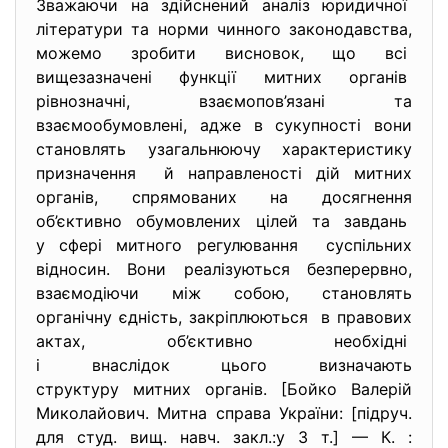
Зважаючи на здійснений аналіз юридичної
літератури та норми чинного законодавства,
можемо зробити висновок, що всі
вищезазначені функції митних органів
рівнозначні, взаємопов’язані та
взаємообумовлені, адже в сукупності вони
становлять узагальнюючу характеристику
призначення й направленості дій митних
органів, спрямованих на досягнення
об’єктивно обумовлених цілей та завдань
у сфері митного регулювання суспільних
відносин. Вони реалізуються безперервно,
взаємодіючи між собою, становлять
органічну єдність, закріплюються в правових
актах, об’єктивно необхідні
і внаслідок цього визначають
структуру митних органів. [Бойко Валерій
Миколайович. Митна справа України: [підруч.
для студ. вищ. навч. закл.:у 3 т.] — К. :