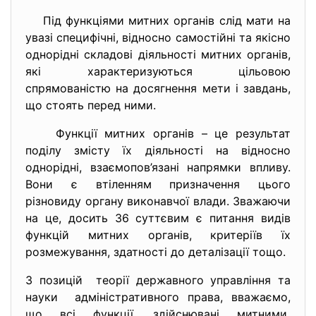
Під функціями митних органів слід мати на
увазі специфічні, відносно самостійні та якісно
однорідні складові діяльності митних органів,
які характеризуються цільовою
спрямованістю на досягнення мети і завдань,
що стоять перед ними.
Функції митних органів – це результат
поділу змісту їх діяльності на відносно
однорідні, взаємопов’язані напрямки впливу.
Вони є втіленням призначення цього
різновиду органу виконавчої влади. Зважаючи
на це, досить 36 суттєвим є питання видів
функцій митних органів, критеріїв їх
розмежування, здатності до деталізації тощо.
З позицій теорії державного управління та
науки адміністративного права, вважаємо,
що всі функції, здійснювані митними