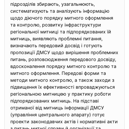
підрозділів збирають, узагальнюють,
систематизують та аналізують інформацію
щодо діючого порядку митного оформлення
та контролю, розвитку інфраструктури
регіональної митниці та підпорядкованих їй
митниць, виявляють проблемні питання,
визначають передовий досвід і готують
пропозиції ДМСУ щодо вирішення проблемних
питань, розповсюдження передового досвіду,
вдосконалення порядку митного контролю та
митного оформлення. Передові форми та
методи митного контролю, а також заходи з
підвищення їх ефективності впроваджуються
регіональною митницею у практику роботи
підпорядкованих митниць. На підставі
отриманої від митниць інформації ДМСУ
(управління центрального апарату) готує
проекти законодавчих актів і нормативні акти
з питань митної справи й організації та