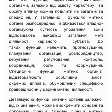
органами, залежно від змісту, характеру та
обсягу впливу можна поділити на загальні та
специфічні. У загальних функціях митних
органів безпосередньо відбивається владно-
організуюча сутність управління, вони
відповідають найбільш загальній меті
діяльності керівного суб’єкта. До
таких функцій належить: прогнозування,
планування, організація, розпорядництво,
керування, регулювання, контроль,
координація, облік та інформування.
Специфічні функції митних органів
віддзеркалюють особливий зміст
окремих впливів, обумовлених специфікою
правовідносин у царині митної діяльності.
Деталізуючи функції митних органів залежно
від їх значення, можна виокремити основні та
допоміжні функції. Основні функції митних