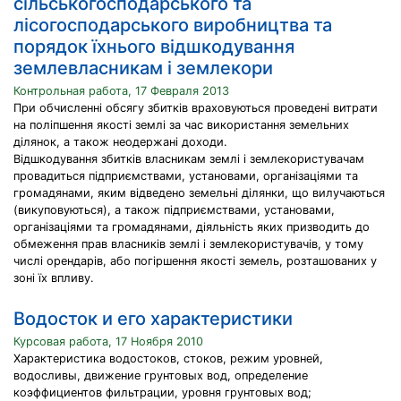
сільськогосподарського та
лісогосподарського виробництва та
порядок їхнього відшкодування
землевласникам і землекори
Контрольная работа, 17 Февраля 2013
При обчисленні обсягу збитків враховуються проведені витрати
на поліпшення якості землі за час використання земельних
ділянок, а також неодержані доходи.
Відшкодування збитків власникам землі і землекористувачам
провадиться підприємствами, установами, організаціями та
громадянами, яким відведено земельні ділянки, що вилучаються
(викуповуються), а також підприємствами, установами,
організаціями та громадянами, діяльність яких призводить до
обмеження прав власників землі і землекористувачів, у тому
числі орендарів, або погіршення якості земель, розташованих у
зоні їх впливу.
Водосток и его характеристики
Курсовая работа, 17 Ноября 2010
Характеристика водостоков, стоков, режим уровней,
водосливы, движение грунтовых вод, определение
коэффициентов фильтрации, уровня грунтовых вод;