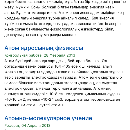
қоры болып саналатын – көмір, мұнай, газ бір кезде өзінің шегіне
жетуі мүмкін. Соны болжай білген ғалымдар энергия көзін
ашты. Бұл – атом энергиясы. Атом энергиясы адам өмірінде кең
қолданылатын энергия түріне айналып келеді. Бұл энергия
түрімен жұмыс істегенде, оның адам ағзасына тигізетін әсерін
және соған байланысты физиологиялық өзгерістерді біліп,
денсаулықты сақтау маңызды мәселе.
Атом ядросының физикасы
Контрольная работа, 28 Февраля 2013
Атом бүтіндей алғанда зарядсыз, бейтарап бөлшек. Ол
ортасында өзінен радиусы 104 -105 есе кіші көлемді алып
жатқан оң зарядты ядродан және оны айнала қозғалып жүрген
теріс зарядты электрондардан тұрады. Атом өзінің сыртқы бір
немесе бірнеше электрондарын жоғалтқанда оң, ал сырттан
электрон қосып алғанда теріс ионға айналады. Атомның
сызықтық өлшемдері ~ 10-8 см, көлденең қимасының ауданы
~10-16 см2, көлемі ~10-24 см3. Бордың атом теориясында ең
қарапайым атом – сутегі атомы.
Атомно-молекулярное учение
Реферат, 04 Апреля 2013