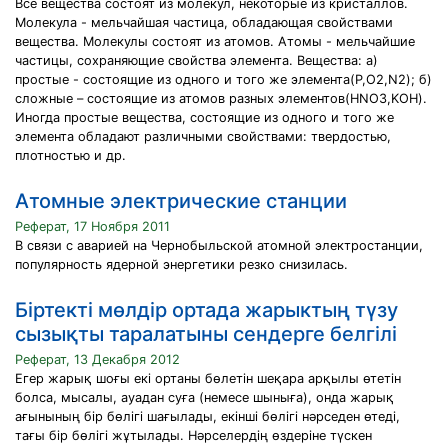
Все вещества состоят из молекул, некоторые из кристаллов.
Молекула - мельчайшая частица, обладающая свойствами
вещества. Молекулы состоят из атомов. Атомы - мельчайшие
частицы, сохраняющие свойства элемента. Вещества: а)
простые - состоящие из одного и того же элемента(P,O2,N2); б)
сложные – состоящие из атомов разных элементов(HNO3,KOH).
Иногда простые вещества, состоящие из одного и того же
элемента обладают различными свойствами: твердостью,
плотностью и др.
Атомные электрические станции
Реферат, 17 Ноября 2011
В связи с аварией на Чернобыльской атомной электростанции,
популярность ядерной энергетики резко снизилась.
Біртекті мөлдір ортада жарыктың түзу
сызықты таралатыны сендерге белгілі
Реферат, 13 Декабря 2012
Егер жарық шоғы екі ортаны бөлетін шеқара арқылы өтетін
болса, мысалы, ауадан суға (немесе шыныға), онда жарық
ағынының бір бөлігі шағылады, екінші бөлігі нәрседен өтеді,
тағы бір бөлігі жұтылады. Нәрселердің өздеріне түскен