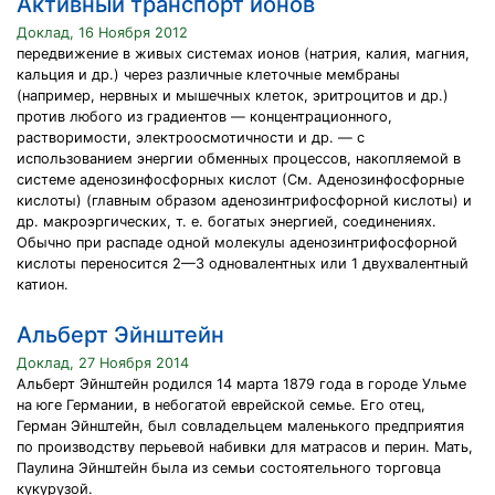
Активный транспорт ионов
Доклад, 16 Ноября 2012
передвижение в живых системах ионов (натрия, калия, магния,
кальция и др.) через различные клеточные мембраны
(например, нервных и мышечных клеток, эритроцитов и др.)
против любого из градиентов — концентрационного,
растворимости, электроосмотичности и др. — с
использованием энергии обменных процессов, накопляемой в
системе аденозинфосфорных кислот (См. Аденозинфосфорные
кислоты) (главным образом аденозинтрифосфорной кислоты) и
др. макроэргических, т. е. богатых энергией, соединениях.
Обычно при распаде одной молекулы аденозинтрифосфорной
кислоты переносится 2—3 одновалентных или 1 двухвалентный
катион.
Альберт Эйнштейн
Доклад, 27 Ноября 2014
Альберт Эйнштейн родился 14 марта 1879 года в городе Ульме
на юге Германии, в небогатой еврейской семье. Его отец,
Герман Эйнштейн, был совладельцем маленького предприятия
по производству перьевой набивки для матрасов и перин. Мать,
Паулина Эйнштейн была из семьи состоятельного торговца
кукурузой.