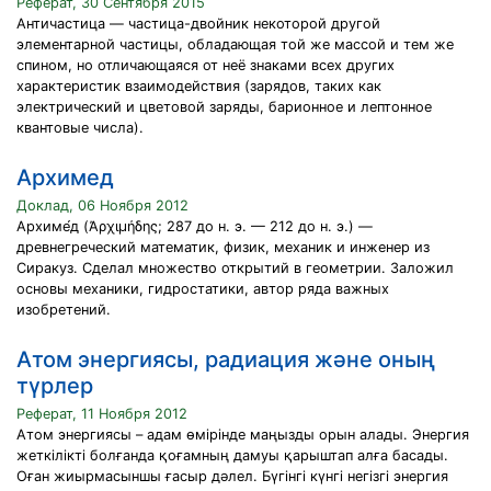
Реферат, 30 Сентября 2015
Античастица — частица-двойник некоторой другой
элементарной частицы, обладающая той же массой и тем же
спином, но отличающаяся от неё знаками всех других
характеристик взаимодействия (зарядов, таких как
электрический и цветовой заряды, барионное и лептонное
квантовые числа).
Архимед
Доклад, 06 Ноября 2012
Архиме́д (Ἀρχιμήδης; 287 до н. э. — 212 до н. э.) —
древнегреческий математик, физик, механик и инженер из
Сиракуз. Сделал множество открытий в геометрии. Заложил
основы механики, гидростатики, автор ряда важных
изобретений.
Атом энергиясы, радиация және оның
түрлер
Реферат, 11 Ноября 2012
Атом энергиясы – адам өмірінде маңызды орын алады. Энергия
жеткілікті болғанда қоғамның дамуы қарыштап алға басады.
Оған жиырмасыншы ғасыр дәлел. Бүгінгі күнгі негізгі энергия