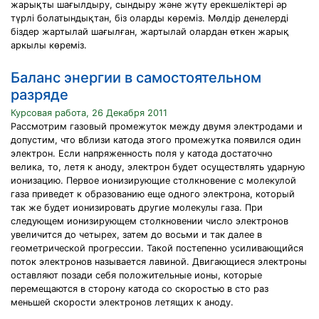
жарықты шағылдыру, сындыру және жүту ерекшеліктері әр
түрлі болатындықтан, біз оларды көреміз. Мөлдір денелерді
біздер жартылай шағылған, жартылай олардан өткен жарық
аркылы көреміз.
Баланс энергии в самостоятельном
разряде
Курсовая работа, 26 Декабря 2011
Рассмотрим газовый промежуток между двумя электродами и
допустим, что вблизи катода этого промежутка появился один
электрон. Если напряженность поля у катода достаточно
велика, то, летя к аноду, электрон будет осуществлять ударную
ионизацию. Первое ионизирующие столкновение с молекулой
газа приведет к образованию еще одного электрона, который
так же будет ионизировать другие молекулы газа. При
следующем ионизирующем столкновении число электронов
увеличится до четырех, затем до восьми и так далее в
геометрической прогрессии. Такой постепенно усиливающийся
поток электронов называется лавиной. Двигающиеся электроны
оставляют позади себя положительные ионы, которые
перемещаются в сторону катода со скоростью в сто раз
меньшей скорости электронов летящих к аноду.