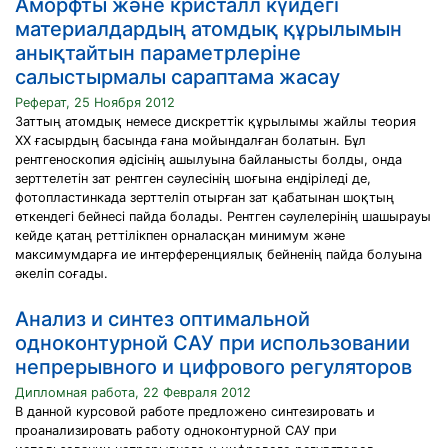
Аморфты және кристалл күйдегі
материалдардың атомдық құрылымын
анықтайтын параметрлеріне
салыстырмалы сараптама жасау
Реферат, 25 Ноября 2012
Заттың атомдық немесе дискреттік құрылымы жайлы теория
ХХ ғасырдың басында ғана мойындалған болатын. Бұл
рентгеноскопия әдісінің ашылуына байланысты болды, онда
зерттелетін зат рентген сәулесінің шоғына ендіріледі де,
фотопластинкада зерттеліп отырған зат қабатынан шоқтың
өткендегі бейнесі пайда болады. Рентген сәулелерінің шашырауы
кейде қатаң реттілікпен орналасқан минимум және
максимумдарға ие интерференциялық бейненің пайда болуына
әкеліп соғады.
Анализ и синтез оптимальной
одноконтурной САУ при использовании
непрерывного и цифрового регуляторов
Дипломная работа, 22 Февраля 2012
В данной курсовой работе предложено синтезировать и
проанализировать работу одноконтурной САУ при