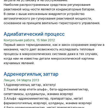
затраты на установку и на обслуживание.
Наиболее распространенным средством регулирования
реактивной мощ-ности являются конденсаторные батареи.
В связи с выше изложенным внедряется устройство
автоматического ре-гулирования реактивной мощности,
основанное на принципе вентильно-тиристорного управления.
Адиабатический процесс
Контрольная работа, 15 Мая 2012
Первый закон термодинамики, как и закон сохранения энергии в
механике, часто дает возможность исследовать тепловые
процессы в макроскопических системах даже в тех случаях,
когда нам не известны детали микроскопической картины
изучаемых явлений.
Адренергиялық заттар
Лекция, 04 Марта 2013
1.Адренергиялық заттар, жіктелуі
2.Тікелей әсер ететін альфа-, бета-адреномиметиктер,
сипаттамасы, қолданылуы, жанама әсерлері
3.Альфа -адреномиметиктер, препараттары, негізгі
фармакологиялық әсерлері, қолдануы, жанама әсерлері
4.Бета-адреномиметиктер, негізгі препараттарының