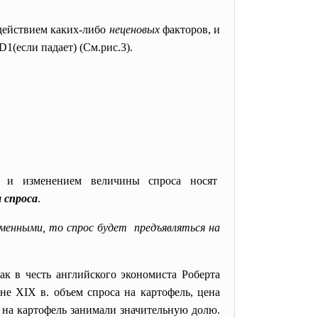
здействием каких-либо
неценовых
факторов, и
D1(если падает) (См.рис.3).
ы и изменением величины спроса носят
а спроса
.
менными, то спрос будет предъявляться на
ак в честь английского экономиста Роберта
не XIX в. объем спроса на картофель, цена
ы на картофель занимали значительную долю.