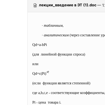
лекции_введение в ЭТ (1).doc
— 1.
·
табличным
,
·
аналитическим
(через составление у
Qd=a-bPi
(для линейной функции спроса)
или
-e
Qd=c(Pi)
(если функция является степенной)
где а,b,c,e - соответствующие коэффициенты
Pi - цена товара i.