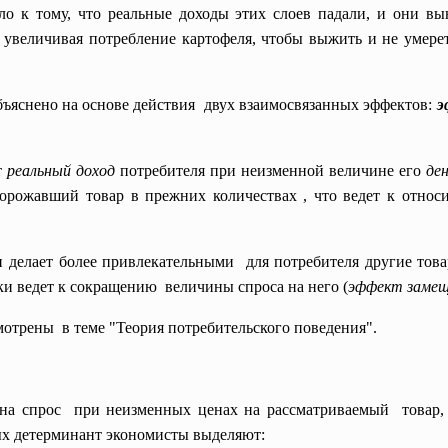
о к тому, что реальные доходы этих слоев падали, и они 
еличивая потребление картофеля, чтобы выжить и не умереть
бъяснено на основе
действия двух взаимосвязанных эффектов:
э
т
реальный доход
потребителя при неизменной величине его
де
одорожавший товар в прежних количествах , что ведет к отн
 делает более
привлекательными для потребителя другие това
ки ведет к
сокращению величины спроса на него (
эффект замещ
мотрены в теме "Теория потребительского поведения".
.
 на спрос при неизменных ценах на рассматриваемый товар
ых детерминант экономисты выделяют: