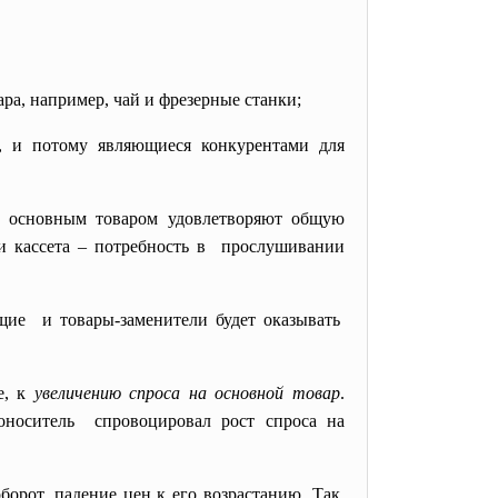
ара, например, чай и фрезерные станки;
а, и потому являющиеся конкурентами для
 с основным товаром удовлетворяют общую
 и кассета – потребность в прослушивании
щие и товары-заменители будет оказывать
е, к
увеличению спроса на основной товар
.
гоноситель спровоцировал рост спроса на
борот, падение цен к его возрастанию. Так,