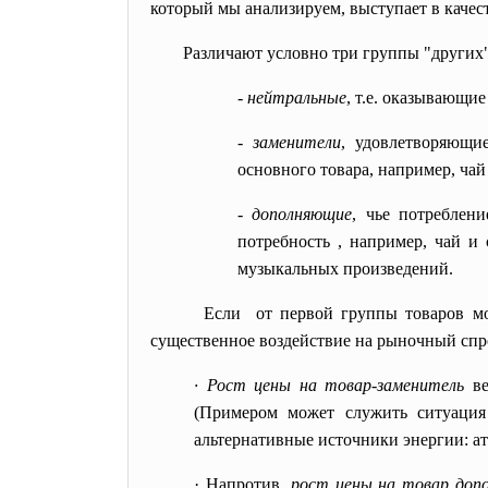
который мы анализируем, выступает в качест
Различают условно три группы "других"
-
нейтральные
, т.е. оказывающи
-
заменители
, удовлетворяющи
основного товара, например, чай
-
дополняющие
, чье потреблен
потребность , например, чай и
музыкальных произведений.
Если от первой группы товаров мо
существенное воздействие на рыночный спр
·
Рост цены на товар-заменитель
в
(Примером может служить ситуация 
альтернативные источники энергии: ато
·
Напротив,
рост цены на товар до