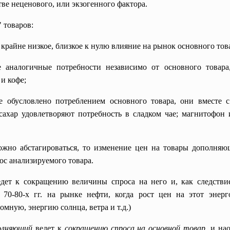
ве неценового, или экзогенного фактора.
 товаров:
е крайне низкое, близкое к нулю влияние на рынок основного тов
е аналогичные потребности независимо от основного товар
 и кофе;
ие обусловлено потреблением основного товара, они вместе
 сахар удовлетворяют потребность в сладком чае; магнитофон
жно абстагироваться, то изменение цен на товары дополняю
ос анализируемого товара.
едет к сокращению величины спроса на него и, как следстви
70-80-х гг. на рынке нефти, когда рост цен на этот энер
мную, энергию солнца, ветра и т.д.)
полняющий
ведет к
сокращению спроса на основной товар,
и нао