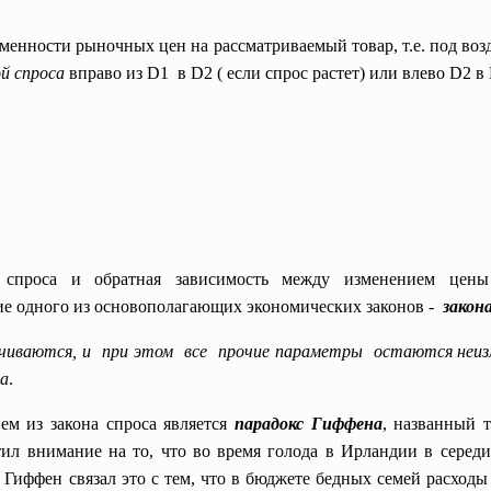
менности рыночных цен на рассматриваемый товар, т.е. под во
ой спроса
вправо из D1 в D2 ( если спрос растет) или влево D2 в 
 спроса и обратная зависимость между изменением цен
ие одного из основополагающих экономических законов -
закон
ичиваются, и при этом все прочие параметры остаются неиз
ра
.
м из закона спроса является
парадокс Гиффена
, названный т
тил внимание на то, что во время голода в Ирландии в середи
 Гиффен связал это с тем, что в бюджете бедных семей расход