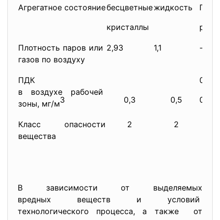
Агрегатное состояние
бесцветные
жидкость
Проз
кристаллы
раст
Плотность паров или
2,93
1,1
-
газов по воздуху
ПДК
0,3(п
в воздухе рабочей
3
0,3
0,5
0,5(
зоны, мг/м
Класс опасности
2
2
вещества
В зависимости от выделяемых
вредных веществ и условий
технологического процесса, а также от