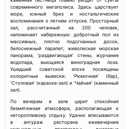
каменная лестница плавно уводит от суеты
современного мегаполиса. Здесь царствует
море, южный бриз и ностальгические
воспоминания о летнем отпуске. Просторный
зал, рассчитанный на 200 человек,
напоминает набережную: добротный пол из
массивных, плотно подогнанных досок,
белоснежный парапет, живописная морская
панорама, 'раздвигающая' стены, журчание
водопада, вьющаяся виноградная лоза.
Ушедшей советской эпохе посвящены
колоритные вывески: 'Рюмочная' (бар),
'Столовая' (караоке-зал) и 'Чайная' (каминный
зал).
По вечерам в зале царит спокойная
безмятежная атмосфера, располагающая к
неторопливому отдыху. Удачно вписываются
в антураж ресторана ежевечерние