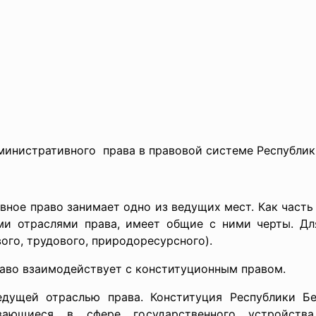
дминистративного права в правовой системе
Республик
вное право занимает одно из ведущих мест. Как част
ми отраслями права, имеет общие с ними черты. Дл
го, трудового, природоресурсного).
раво взаимодействует с конституционным правом.
едущей отраслью права. Конституция Республики Бе
вающиеся в сфере государственного устройств