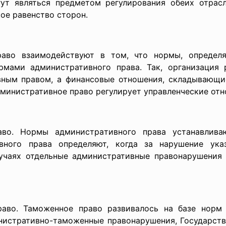
ут являться предметом регулирования обеих отрасл
ое равенство сторон.
раво взаимодействуют в том, что нормы, определ
рмами административного права. Так, организация 
вным правом, а финансовые отношения, складывающи
дминистративное право регулирует управленческие отн
аво. Нормы административного права устанавливаю
вного права определяют, когда за нарушение указ
лучаях отдельные административные правонарушения 
аво. Таможенное право развивалось на базе норм а
нистративно-таможенные правонарушения, Государст