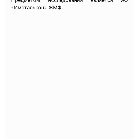
Предметом исследования является АО
«Имсталькон» ЖМФ.