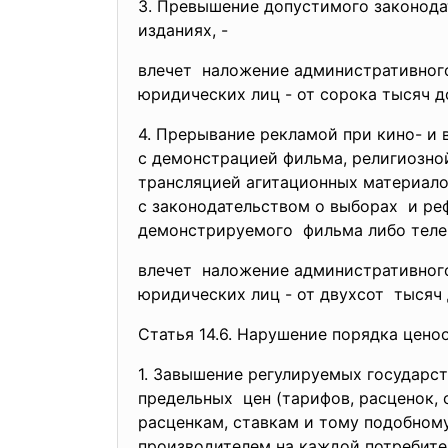
3. Превышение допустимого
законода
изданиях, -
влечет наложение административно
юридических лиц - от сорока тысяч д
4. Прерывание рекламой при кино- и
с демонстрацией фильма, религиозно
трансляцией агитационных
материало
с законодательством о выборах и ре
демонстрируемого фильма либо теле
влечет наложение административно
юридических лиц - от двухсот тысяч 
Статья 14.6. Нарушение порядка
цено
1. Завышение регулируемых
государст
предельных цен (тарифов, расценок, 
расценкам, ставкам и тому
подобному
производителем на каждой потребител