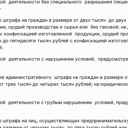
ой деятельности без специального разрешения (лиценз
-
го
штрафа на граждан в размере от двух тысяч до двух
и, орудий производства и сырья или без таковой; на 
 с конфискацией изготовленной продукции, орудий про
ч до пятидесяти тысяч рублей с конфискацией изготов
й.
ой деятельности с нарушением
условий, предусмотр
ние
административного штрафа на граждан в размере от
от трех тысяч до четырех тысяч рублей; на юридическ
ой деятельности с грубым
нарушением условий, пре
го
штрафа на лиц, осуществляющих предпринимательск
в размере от четырех тысяч до пяти тысяч рублей ил