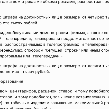
тельством о рекламе объема рекламы, распространяе
го
штрафа на должностных лиц в размере от четырех ты
о ста тысяч рублей.
 видеообслуживании
демонстрации фильма, а также с
й телепередачи, телепередачи
продолжительностью ме
в, распространяемых в
телепрограммах и телепереда
ферендумах, способом "бегущей строки" или иным сп
программы или телепередачи -
го
штрафа на должностных лиц в размере от десяти тыс
до пятисот тысяч рублей.
образования
вом цен (тарифов, расценок, ставок и тому подобног
ставок и тому подобного), завышение установленных 
), по табачным изделиям
завышение максимальной роз
ьской упаковке (пачке), -