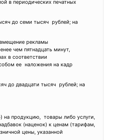
мой в периодических печатных
сяч до семи тысяч рублей; на
овмещение рекламы
нее чем пятнадцать минут,
чах в
соответствии
особом ее наложения на кадр
яч до двадцати тысяч рублей; на
о) на
продукцию, товары либо услуги,
надбавок (наценок) к ценам (тарифам,
ничной цены, указанной