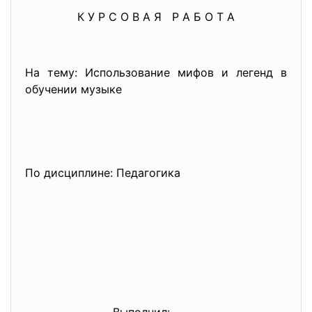
К У Р С О В А Я Р А Б О Т А
На тему: Использование мифов и легенд в
обучении музыке
По дисциплине: Педагогика