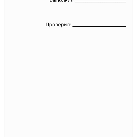
Выполнил:_____________________
___
Проверил: _________________________