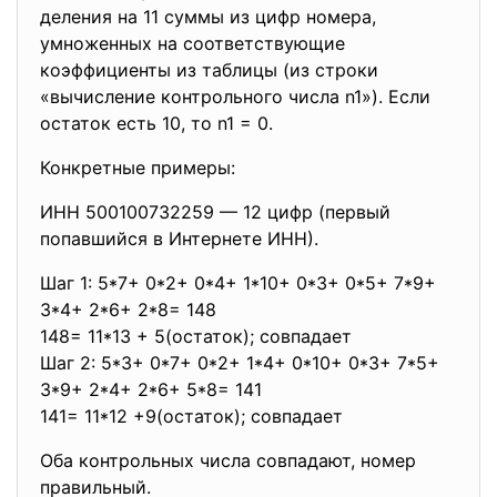
деления на 11 суммы из цифр номера,
умноженных на соответствующие
коэффициенты из таблицы (из строки
«вычисление контрольного числа n1»). Если
остаток есть 10, то n1 = 0.
Конкретные примеры:
ИНН 500100732259 — 12 цифр (первый
попавшийся в Интернете ИНН).
Шаг 1: 5*7+ 0*2+ 0*4+ 1*10+ 0*3+ 0*5+ 7*9+
3*4+ 2*6+ 2*8= 148
148= 11*13 + 5(остаток); совпадает
Шаг 2: 5*3+ 0*7+ 0*2+ 1*4+ 0*10+ 0*3+ 7*5+
3*9+ 2*4+ 2*6+ 5*8= 141
141= 11*12 +9(остаток); совпадает
Оба контрольных числа совпадают, номер
правильный.