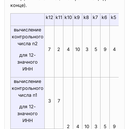
конце).
k12
k11
k10
k9
k8
k7
k6
k5
k4
вычисление
контрольного
числа n2
7
2
4
10
3
5
9
4
6
для 12-
значного
ИНН
вычисление
контрольного
числа n1
3
7
для 12-
значного
ИНН
2
4
10
3
5
9
4