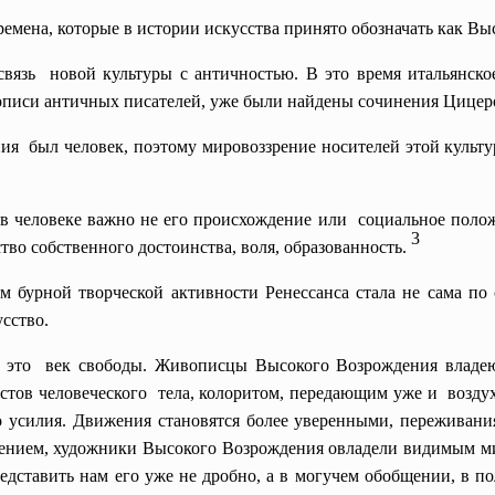
ремена, которые в истории искусства принято обозначать как В
вязь новой культуры с античностью. В это время итальянское
описи античных писателей, уже были найдены сочинения Цицер
ия был человек, поэтому мировоззрение носителей этой культ
в человеке важно не его происхождение или социальное положен
3
тво собственного достоинства, воля, образованность.
 бурной творческой активности Ренессанса стала не сама по 
усство.
а - это век свободы. Живописцы Высокого Возрождения влад
остов
человеческого тела, колоритом, передающим уже и воздух,
о усилия. Движения становятся более уверенными, переживани
рением, художники Высокого Возрождения овладели видимым ми
редставить нам его уже не дробно, а в могучем обобщении, в п