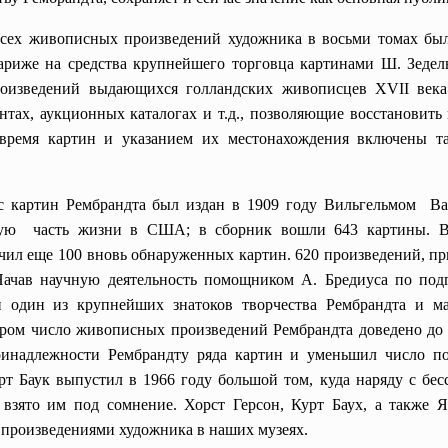
сех живописных произведений художника в восьми томах был
Париже на средства крупнейшего торговца картинами Ш. Зедел
оизведений выдающихся голландских живописцев XVII века
ах, аукционных каталогах и т.д., позволяющие восстановить 
время картин и указанием их местонахождения включены т
картин Рембрандта был издан в 1909 году Вильгельмом Вал
шую чaсть жизни в США; в сборник вошли 643 картины. 
чил еще 100 вновь обнаруженных картин. 620 произведений, 
Начав научную деятельность помощником A. Бредиуса по подг
и один из крупнейших знатоков творчества Рембрандта и м
тором число живописных произведений Рембрандта доведено до 
инадлежности Рембрандту pяда картин и уменьшил число п
т Баук выпустил в 1966 году большой том, куда наряду c бе
взято им под сомнение. Хорст Герсон, Курт Баух, a также Я
 произведениями художника в наших музеях.