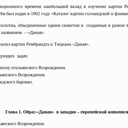
люционного времени наибольший вклад в изучение картин Р
м был издан в 1902 году «Каталог картин голландской и флама
 полотна, объединенные одним сюжетом и созданные в разное
 названием – «Даная».
нализ картин Рембрандта и Тициана «Даная».
дующих задач:
эпоху итальянского Возрождения.
льянского Возрождения.
ндского барокко.
Глава 1. Образ «Данаи» в западно – европейской живописи
льянского Возрождения.