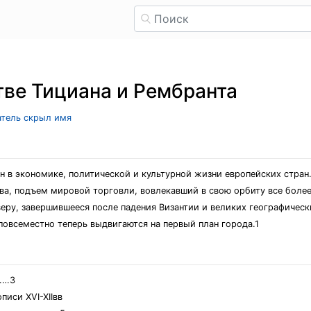
тве Тициана и Рембранта
ватель скрыл имя
 в экономике, политической и культурной жизни европейских стран.
ва, подъем мировой торговли, вовлекавший в свою орбиту все боле
еру, завершившееся после падения Византии и великих географически
овсеместно теперь выдвигаются на первый план города.1
……3
писи XVI-XIIвв