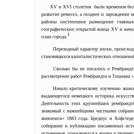
XV и XVI столетия были временем бол
развитие ремесел, а позднее и зарождение
районы постепенное размещение главных
географических открытий конца XV и начал
1
план города.
Переходный характер эпохи,
происход
становящихся капиталистических отношений 
Сколько бы не писалось о Рембрандт
рассмотрение работ Рембрандта и Тициана 
Начало критическому изучению живоп
выдающегося немецкого историка искусств
Деятельность этих крупнейших рембрандт
знакомый с важнейшими частными собрани
живописи» 1883 года. Бредиус и Хофстеде
собирание и публикацию письменных исто
источников, относящихся к жизни и творчест