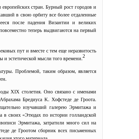
европейских стран. Бурный рост городов и
кавший в свою орбиту все более отдаленные
шееся после падения Византии и великих
 повсеместно теперь выдвигаются на первый
ековых пут и вместе с тем еще неразвитость
2
ы и эстетической мысли того времени.
ьтуры. Проблемой, таким образом, является
ен.
оды XIX столетия. Оно связано с именами
А6рахама Бредиуса K. Хофстеде де Гроота.
 тщательно изучавший галерею Эрмитажа и
 в своих «Этюдах по истории голландской
ивописи Эрмитажа, затрaтили много сил на
теде де Гроотом сборник всех письменных
кация этого материала.