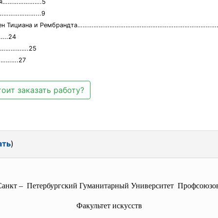
ения………………….5
..…………………...9
 полотен Тициана и Рембрандта……………………………………………………………………
..24
………………….25
……….27
оит заказать работу?
ать
)
Санкт – Петербургский Гуманитарный Университет Профсоюзов
Факультет искусств