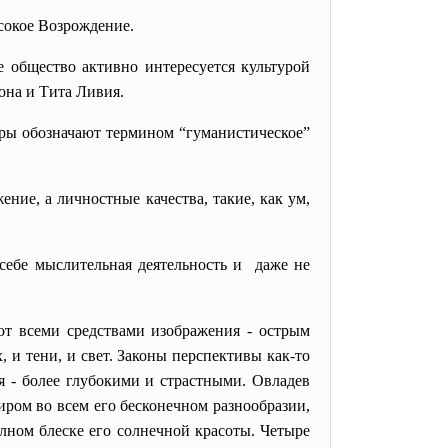
ысокое Возрождение.
 общество активно интересуется культурой
она и Тита Ливия.
уры обозначают термином “гуманистическое”
ие, а личностные качества, такие, как ум,
себе мыслительная деятельность и даже не
еют всеми
средствами изображения - острым
 и тени, и свет. Законы перспективы как-то
я - более глубокими и страстными. Овладев
ром во всем его бесконечном разнообразии,
олном блеске его солнечной красоты. Четыре