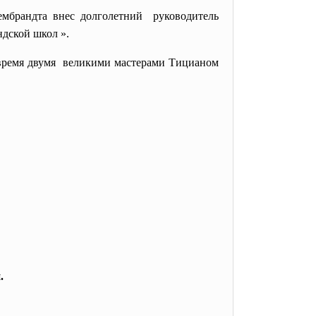
ембрандта внес долголетний руководитель
ндской школ ».
 время двумя великими мастерами Тицианом
.