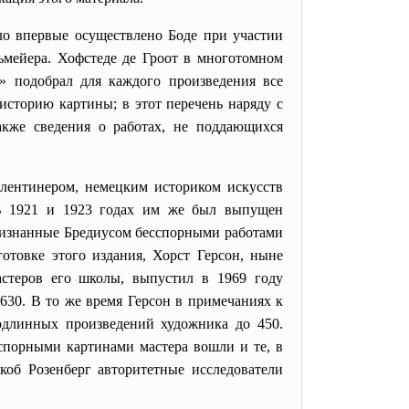
о впервые осуществлено Боде при участии
ьмейера. Хофстеде де Гроот в многотомном
» подобрал для каждого произведения все
историю картины; в этот перечень наряду с
акже сведения о работах, не поддающихся
ентинером, немецким историком искусств
B 1921 и 1923 годах им же был выпущен
признанные Бредиусом бесспорными работами
отовке этого издания, Хорст Герсон, ныне
aстеров его школы, выпустил в 1969 годy
630. B то же время Герсон в примечаниях к
одлинных произведений художника до 450.
сспорными картинами мастера вошли и те, в
коб Розенберг авторитетные исследователи