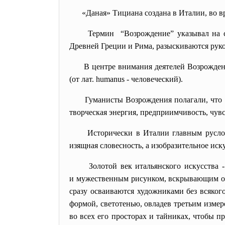
«Даная» Тициана создана в Италии, во в
Термин “Возрождение” указывал на с
Древней Греции и Рима, разыскиваются рук
В центре внимания деятелей Возрожден
(от лат. humanus - человеческий).
Гуманисты Возрождения полагали, что 
творческая энергия, предприимчивость, чувс
Исторически в Италии главным руслом
изящная словесность, а изобразительное иск
Золотой век итальянского искусств
и мужественным рисунком, вскрывающим 
сразу осваиваются художниками без всяког
формой, светотенью, овладев третьим изме
во всех его просторах и тайниках, чтобы п