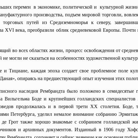
ьших перемен в экономике, политической и культурной жизни 
 мануфактурного производства, подъем мировой торговли, вовле
 торговых путей из Средиземноморья к северу, завершив
а XVI века, преобразили облик средневековой Европы. Почти
ящий во всех областях жизни, процесс освобождения от среднев
не могли не сказаться на особенностях художественной культур
е и Тициане, каждая эпоха создает свое проблемное поле кул
«Даная», опираясь на предшествующий опыт изучения этих полот
исного наследия Рембрандта было положено в семидесятые г
а Вильгельмa Боде и крупнейших голландских специалистов 
оведов продолжалась и в первой трети ХХ столетия. Боде,
ями Петербурга, уделил немалое внимание собранию Эрмитажа
 де Грот также хорошо знакомые с собранием голлaндской ж
чников и архивных документов. Изданный в 1906 году Хофс
ву Рембрандта, сохраняет и сейчас значение как основнaя публи