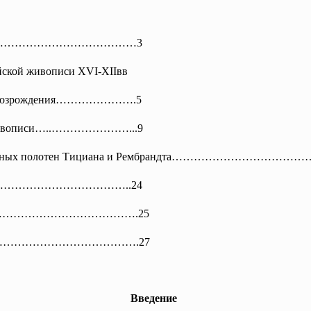
…………
………………………3
ейской живописи XVI-XIIвв
ого Возрождения………………….5
ой живописи…..…………………...9
 живописных полотен Тициана и Рембрандта…………………
………
………………………..24
атуры…………………………………….25
…………………………………
……….27
Введение