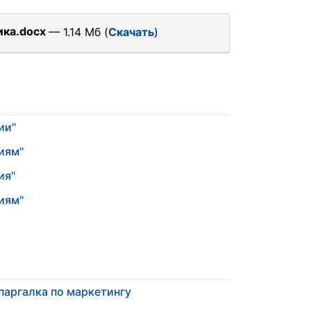
ика.docx
— 1.14 Мб (
Скачать
)
ии"
иям"
ия"
иям"
аргалка по маркетингу