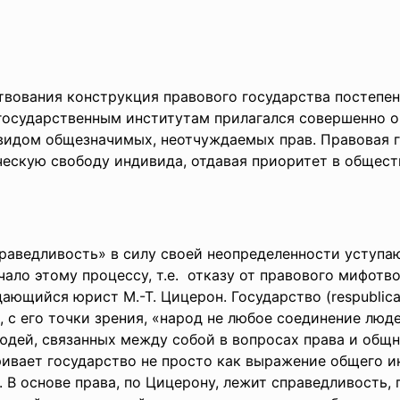
твования конструкция прав
ового государства постепе
-государственным институтам прилагался совершенно 
видом общезначимых, неотчуждаемых прав. Правовая г
ческую свободу индивида, отдавая приоритет в общест
праведливость» в силу своей неопределенности уступа
ачало этому процессу, т.е. отказу от правового мифот
дающийся юрист М.-Т. Цицерон. Государство (respublic
м, с его точки зрения, «народ не любое соединение люд
юдей, связанных между собой в вопросах права и общн
ивает государство не просто как выражение общего ин
. В основе права, по Цицерону, лежит справедливость,