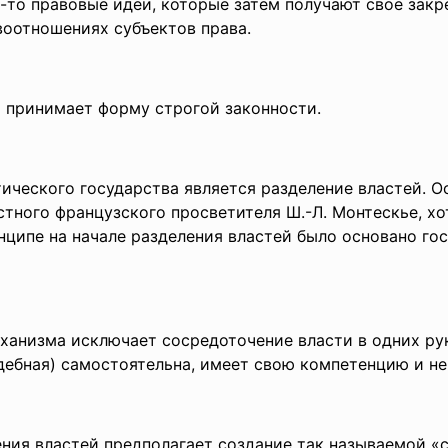
-то правовые идеи, которые затем получают свое закр
воотношениях субъектов права.
о принимает форму ст
рогой законности.
ического государства является разделение властей. О
стного французского просветителя Ш.-Л. Монтескье, х
инципе на начале разделения властей было основано г
ханизма исключает сосредоточение власти в одних рук
удебная) самостоятельна, имеет свою компетенцию и не
ения властей предполагает создание так называемой «