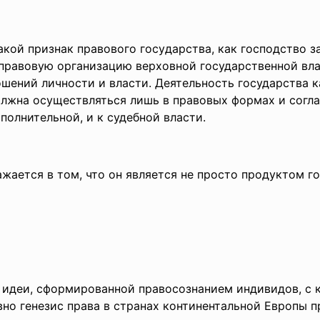
акой признак правового госу
дарства, как господство за
 правовую организацию верховной государс
твенной вл
шений личности и власти. Деятельность государства 
лжна осуществляться лишь в правовых формах и соглас
сполнительной, и к судебной власти.
жается в том, что он является не просто продуктом г
 идеи, сформированной правосознанием индивидов, с 
но генезис права в странах континентальной Европы 