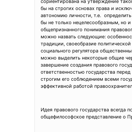
сориентирована на утверждение тако
бы на строгих основах права и исклю
автономию личности, т.е. определить
бы не только нецелесообразным, но и
общепризнанного понимания правовог
можно назвать следующие: особеннос
традиции, своеобразие политической
социального регулятора общественных
можно выделить некоторые общие чер
завершение создания правового госу
ответственностью государства перед
строгим его соблюдением всеми госу
эффективной работой правоохранител
Идея правового государства все
гда п
общефилософское представление о П