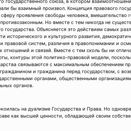
го государственного союза, в котором взаимоотношени
чали бы взаимный произвол. Концепция правового госу
 сферу проявления свободы человека, вмешательство 
 противозаконным. Но вместе с тем никогда не сущест
о государства. Объясняется это действием самых раз
ти исторического и культурного развития, демократич
 и правовой систем, различия в правопонимании и осм
 отношений и связей. Вместе с тем сколь бы ни отлич
ты, контуры этой политико-правовой модели, посколь
дарства связываются с максимальным обеспечением пра
 гражданином и гражданина перед государством, с воз
дарственными органами, общественными организациям
ьных органов.
окоилась на дуализме Государства и Права. Но одновр
раве как высшей ценности, обладающей своим собств