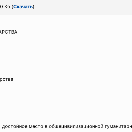
0 Кб (
Скачать
)
АРСТВА
ар
ства
 достойное место в общецивилиза
ционной гуманитарн