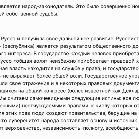
яв
ляется народ-законодатель. Это было совершенно н
ей собственной судьбы.
 Руссо и получила свое дальнейшее развитие. Руссоис
о (республика) является результатом общественного до
го интереса. В государстве каждый человек приобрета
Руссо «общая воля» неизбежно приобретает правовой х
ная власть находится на службе у права, и государств
н не выражает более общей воли. Государственное уп
ли свое отражение и в некоторых правовых документа
шихся на общий конгресс (более известной как Декл
Мы считаем самочевидными следующие истины: все лю
нными) неотчуждаемыми правами, к числу которых отн
ия этих прав люди создают правительства, берущие на 
 что суверенитет народа составляет основу и источник
т верховенство, независимость, полноту, всеобщность