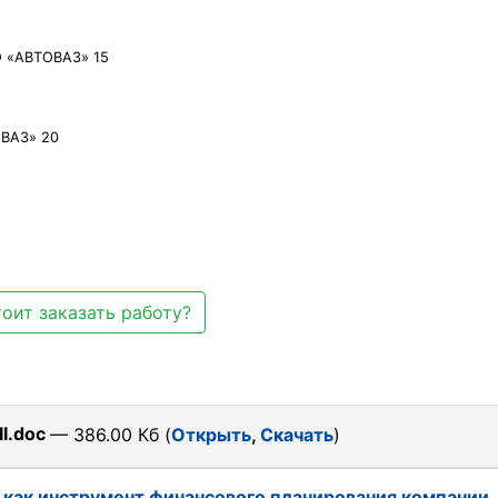
 «АВТОВАЗ» 15
ОВАЗ» 20
оит заказать работу?
I.doc
— 386.00 Кб (
Открыть
,
Скачать
)
как инструмент финансового планирования компании