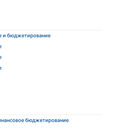
е и бюджетирование
е
е
е
инансовое бюджетирование