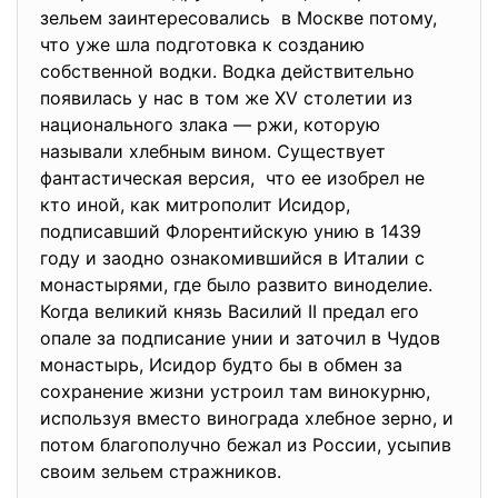
зельем заинтересовались в Москве потому,
что уже шла подготовка к созданию
собственной водки. Водка действительно
появилась у нас в том же XV столетии из
национального злака — ржи, которую
называли хлебным вином. Существует
фантастическая версия, что ее изобрел не
кто иной, как митрополит Исидор,
подписавший Флорентийскую унию в 1439
году и заодно ознакомившийся в Италии с
монастырями, где было развито виноделие.
Когда великий князь Василий II предал его
опале за подписание унии и заточил в Чудов
монастырь, Исидор будто бы в обмен за
сохранение жизни устроил там винокурню,
используя вместо винограда хлебное зерно, и
потом благополучно бежал из России, усыпив
своим зельем стражников.