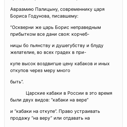
Авраамию Палицыну, современнику царя
Бориса Годунова, писавшему:
“Оскверни же царь Борис неправедным
прибытком все дани своя: корчеб-
ницы бо пьянству и душегубству и блуду
желателие, во всех градех в при-
купе высок воздвигше цену кабаков и иных
откупов через меру много
быть”.
Царские кабаки в России в это время
были двух видов: “кабаки на вере”
и “кабаки на откупе”. Право устраивать
продажу “на веру” или отдавать на