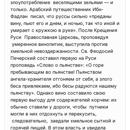
злоупотребление веселящими зельями — и
только. Арабский путешественник Ибн-
Фадлан писал, что руссы сильно «преданы
вину, пьют его и днем, и ночью, так что иной и
умирает с кружкою в руке». После Крещения
Руси Православная Церковь, проповедуя
умеренное винопитие, выступила против
хмельной невоздержанности. Св. Феодосий
Печерский составил первую на Руси
проповедь «Слово о пьянстве»: «О горе
пребывающим во пьянстве! Пьянством
ангела-хранителя отгоняем от себя, а злого
беса привлекаем, ибо бесы радуются нашему
пьянству». Однако вино составило свою
первую выгоду для содержателей корчем: их
обычно ставили у дороги, чтобы путники
могли в них отдохнуть и перекусить,
следовательно, заедали хмельное сытной и
горячей пищей. В этом власть и увидела