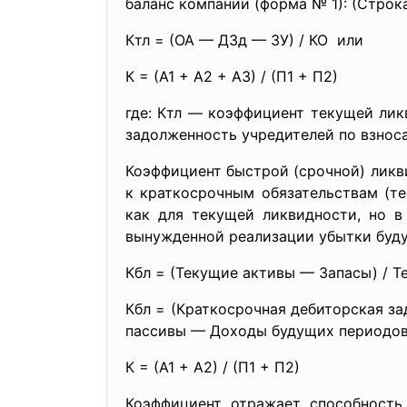
баланс компании (форма № 1): (Строк
Ктл = (ОА — ДЗд — ЗУ) / КО или
К = (А1 + А2 + А3) / (П1 + П2)
где: Ктл — коэффициент текущей ли
задолженность учредителей по взноса
Коэффициент быстрой (срочной) лик
к краткосрочным обязательствам (т
как для текущей ликвидности, но в
вынужденной реализации убытки буду
Кбл = (Текущие активы — Запасы) / 
Кбл = (Краткосрочная дебиторская з
пассивы — Доходы будущих периодов
К = (А1 + А2) / (П1 + П2)
Коэффициент отражает способность