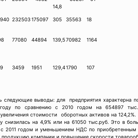
14,8
6940
232503
175097
305
35563
18
98
77080
44894
139,5
70982
1164
69
3459
1951
129,4
1790
107
ь следующие выводы: для предприятия характерна п
 году по сравнению с 2010 годом на 654897 тыс.
увеличения стоимости оборотных активов на 124,2%. П
у снизилась на 4,9% или на 61050 тыс.руб. Это в бо
ю с 2011 годом и уменьшением НДС по приобретенным 
а продукцию компании и повышение скорости товарооб