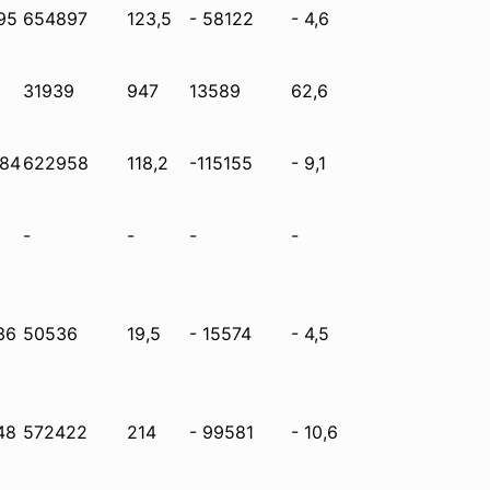
95
654897
123,5
- 58122
- 4,6
31939
947
13589
62,6
884
622958
118,2
-115155
- 9,1
-
-
-
-
36
50536
19,5
- 15574
- 4,5
48
572422
214
- 99581
- 10,6