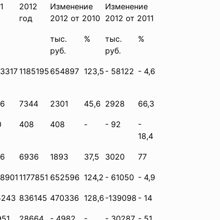
1
2012
Изменение
Изменение
год
2012 от 2010
2012 от 2011
тыс.
%
тыс.
%
руб.
руб.
3317
1185195
654897
123,5
- 58122
- 4,6
16
7344
2301
45,6
2928
66,3
0
408
408
-
- 92
-
18,4
16
6936
1893
37,5
3020
77
38901
1177851
652596
124,2
- 61050
- 4,9
5243
836145
470336
128,6
-139098
- 14
951
28664
- 4982
-
- 30287
- 51