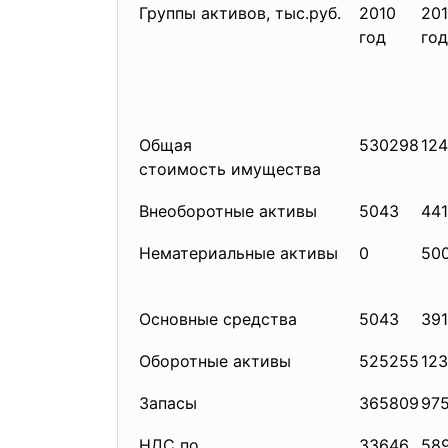
Группы активов, тыс.руб.
2010
201
год
год
Общая
530298
124
стоимость имущества
Внеоборотные активы
5043
44
Нематериальные активы
0
50
Основные средства
5043
39
Оборотные активы
525255
12
Запасы
365809
97
НДС по
33646
58