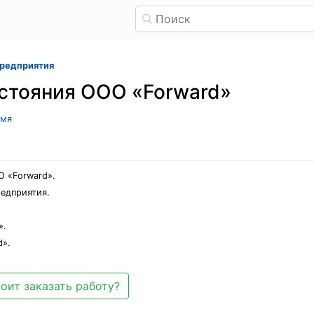
предприятия
стояния ООО «Forward»
имя
О «Forward».
редприятия.
».
d».
оит заказать работу?