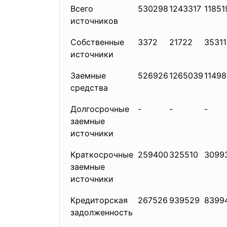
Всего
530298
1243317
11851
источников
Собственные
3372
21722
35311
источники
Заемные
526926
1265039
1149
средства
Долгосрочные
-
-
-
заемные
источники
Краткосрочные
259400
325510
3099
заемные
источники
Кредиторская
267526
939529
8399
задолженность