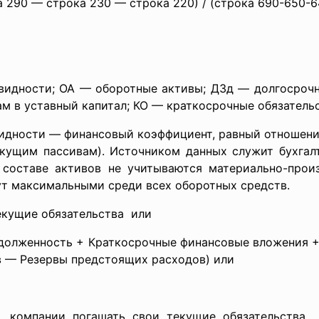
а 290 — строка 230 — строка 220) / (строка 690-650-6
квидности; ОА — оборотные активы; ДЗд — долгосрочн
м в уставный капитал; КО — краткосрочные обязательс
видности — финансовый коэффициент, равный отношен
екущим пассивам). Источником данных служит бухгалт
 составе активов не учитываются материально-прои
т максимальными среди всех оборотных средств.
Текущие обязательства или
адолженность + Краткосрочные финансовые вложения 
 — Резервы предстоящих расходов) или
 компании погашать свои текущие обязательства 