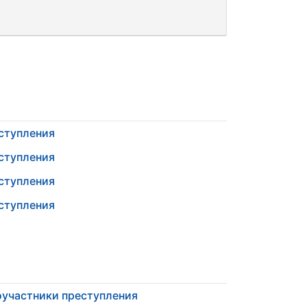
ступления
ступления
ступления
ступления
участники преступления