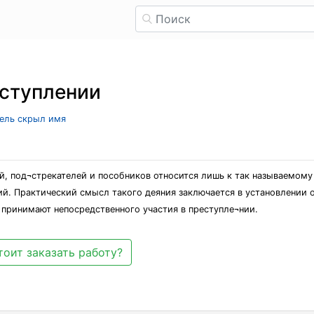
еступлении
тель скрыл имя
й, под¬стрекателей и пособников относится лишь к так называемому
й. Практический смысл такого деяния заключается в установлении о
 принимают непосредственного участия в преступле¬нии.
тоит заказать работу?