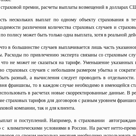
 страховой премии, расчеты выплаты возмещений в долларах С
ость
нескольких выплат по одному объекту страхования в те
ходимости различения количества страховых случаев и страхо
 полису может быть только одна выплата, хотя в реальной дейс
 что в большинстве случаев выплачивается лишь часть указанног
зы. Расходы по привлечению эксперта связаны со страховым слу
 что не может не сказаться на тарифе. Уменьшение указанны
тво страховых случаев с небольшим размером убытка и сократи
быть разный, а вычисления следует проводить в отдельности
овня франшизы, то в каждом случае необходимо в имеющейся ст
спользовать в расчетах новые скорректированные данные. В ре
ие страховых тарифов для договоров с разным уровнем франши
ховой компании, так и для клиента.
выплат и поступлений. Например, в страховании автогражда
о с климатическими условиями в России. На расчет нетто-преми
оговоров со сроком несколько месяцев необходимо использоват