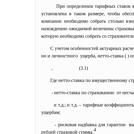
При определении тарифных ставок в с
установлена в таком размере, чтобы обес
компании необходимо собрать столько взно
нахождению ожидаемой величины страховых 
которую необходимо собрать со страхователей
С учетом особенностей актуарных расч
но и личностного ущерба, нетто-ставка (
) о
, (3.1)
Где
нетто-ставка по имущественному стр
- нетто-ставка по страхованию от несча
и т.д.;
и т.д. – тарифные коэффициен
ущербам;
- рисковая надбавка для
гарантии вы
4
рублей страховой суммы.