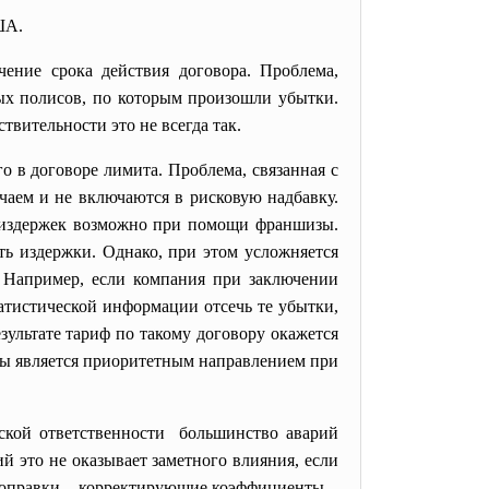
ША.
чение срока действия договора. Проблема,
вых полисов, по которым произошли убытки.
твительности это не всегда так.
о в договоре лимита. Проблема, связанная с
чаем и не включаются в рисковую надбавку.
х издержек возможно при помощи франшизы.
ть издержки. Однако, при этом усложняется
. Например, если компания при заключении
атистической информации отсечь те убытки,
зультате тариф по такому договору окажется
зы является приоритетным направлением при
нской
ответственности большинство аварий
й это не оказывает заметного влияния, если
ь поправки – корректирующие коэффициенты –