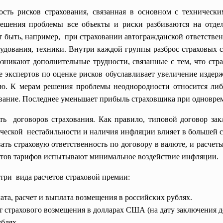
сть рисков страхования, связанная в основном с техническ
ешения проблемы все объекты и риски разбиваются на отде
т быть, например, при страховании автогражданской ответствен
рудования, техники. Внутри каждой группы разброс страховых 
зникают дополнительные трудности, связанные с тем, что стр
 экспертов по оценке рисков обуславливает увеличение издерже
лю. К мерам решения проблемы неоднородности относится либ
вание. Последнее уменьшает прибыль страховщика при одновр
ть договоров страхования. Как правило, типовой договор зак
еской нестабильности и наличия инфляции влияет в большей ст
ть страховую ответственность по договору в валюте, и расчеты,
етов тарифов испытывают минимальное воздействие инфляции.
три вида расчетов страховой премии:
ата, расчет и выплата возмещения в российских рублях.
 страхового возмещения в долларах США (на дату заключения до
блях.