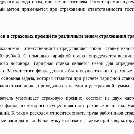
ругим арендаторам, или же посетителям. Расчет премии путе
й метод применяется при страховании ответственности гости
фов и страховых премий по различным видам страхования гр
ажданской ответственности представляет собой ставку взно
0 рублей. С помощью тарифной ставки определяется величина
ого договора. Тарифная ставка является базой для определ
а. За счет этого фонда должны быть осуществлены страховые 
основная задача, которая ставится при расчете тарифной ставк
одов страховщика, приходящихся на единицу страховой суммы.
ователь уплачивает страховую премию, состоит из двух часте
о фонда, из которого осуществляются страховые выплаты. Наг
ций. К таким расходам относится оплата труда работников стра
ные расходы и т.д. В нагрузку включается также прибыль, кото