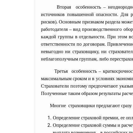
Вторая особенность – неоднородно
источников повышенной опасности. Для р
рисков). Основным признаком раздела може
работодателя – вид производственного обо
каждой группы в отдельности. При этом во
ответственности по договорам. Привлечение
невыгодно ни страховщику, ни страховате
неблагополучным группам, либо перестрахо
Третья особенность – краткосрочнос
максимальным сроком и в условиях экономич
Страхователи поэтому предпочитают указыва
Полученные таким образом результаты расч
Многие страховщики предлагают сразу 
Определение страховой премии, ее опл
Определение страховой суммы и расчет
выплата возмещения – в российских ру