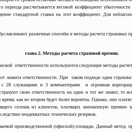
го периода рассчитывается весовой коэффициент убыточности в
едение стандартной ставки на этот коэффициент. Для неблаго
уславливают различные способы и методы расчета страховых п
глава 2. Методы расчета страховой премии.
анской ответственности используются следующие методы расчет
от лимита ответственности.
При таком подходе одни
страхов
 с 28 служащими и 3 компьютерами и огромная корпорация
трахуют свою ответственность на один и тот же лимит, то ясн
о время, как во втором будет более вероятна. Однако, они пла
оящего сплошь из клиентов, платящих заниженную премию за
вследствие неадекватных технических резервов.
имаемой производственной (офисной) площади. Данный
метод пр