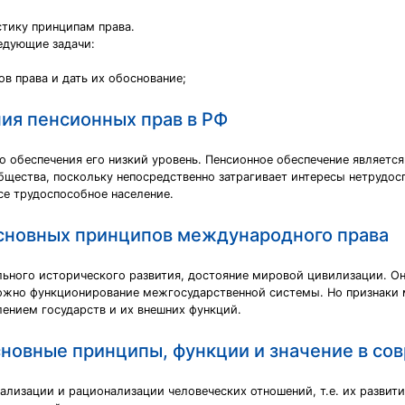
стику принципам права.
едующие задачи:
в права и дать их обоснование;
ия пенсионных прав в РФ
о обеспечения его низкий уровень. Пенсионное обеспечение являетс
бщества, поскольку непосредственно затрагивает интересы нетрудос
се трудоспособное население.
сновных принципов международного права
ьного исторического развития, достояние мировой цивилизации. О
ожно функционирование межгосударственной системы. Но признаки 
ением государств и их внешних функций.
основные принципы, функции и значение в с
ализации и рационализации человеческих отношений, т.е. их разви