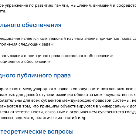
ное упражнение по развитию памяти, мышления, внимания и сосредот
та.
льного обеспечения
следования является комплексный научный анализ принципов права с
полнения следующих задач:
вать знания о принципах права социального обеспечения;
социального обеспечения»
ного публичного права
временного международного права в совокупности возглавляют всю 
 важных для данной ступени развития общества межгосударственных 
обязательны для всех субъектов международно-правовой системы, не
ажаются в том, что принципы объективируются в универсальных дог
еры ответственности, связанные с ограничением суверенитета госуд
оенных ведомств, политических партий и др.
етеоретические вопросы