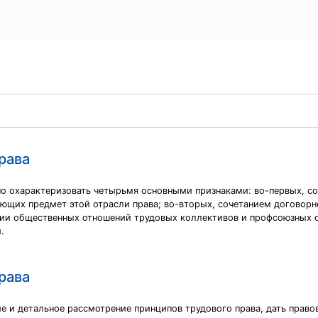
рава
 охарактеризовать четырьмя основными признаками: во-первых, со
ющих предмет этой отрасли права; во-вторых, сочетанием договорн
ании общественных отношений трудовых коллективов и профсоюзных о
.
рава
е и детальное рассмотрение принципов трудового права, дать право