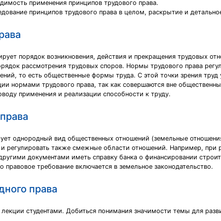
одимость применения принципов трудового права.
едование принципов трудового права в целом, раскрытие и детально
рава
улирует порядок возникновения, действия и прекращения трудовых о
орядок рассмотрения трудовых споров. Нормы трудового права регу
ний, то есть общественные формы труда. С этой точки зрения труд у
ии нормами трудового права, так как совершаются вне общественны
оводу применения и реализации способности к труду.
права
рует однородный вид общественных отношений (земельные отношения
 и регулировать также смежные области отношений. Например, при 
 другими документами иметь справку банка о финансировании строит
то правовое требование включается в земельное законодательство.
ного права
а лекции студентами. Добиться понимания значимости темы для разв