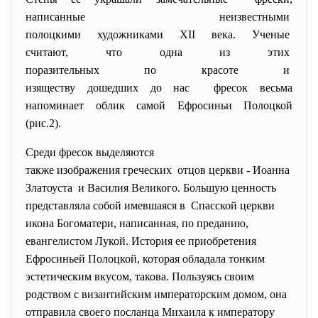
написанные неизвестными
полоцкими художниками XII века. Ученые
считают, что одна из этих
поразительных по красоте и
изяществу дошедших до нас фресок весьма
напоминает облик самой Ефросиньи Полоцкой
(рис.2).
Среди фресок выделяются
также изображения греческих отцов церкви - Иоанна
Златоуста и Василия Великого. Большую ценность
представляла собой имевшаяся в Спасской церкви
икона Богоматери, написанная, по преданию,
евангелистом Лукой. История ее приобретения
Ефросиньей Полоцкой, которая обладала тонким
эстетическим вкусом, такова. Пользуясь своим
родством с византийским императорским домом, она
отправила своего посланца Михаила к императору