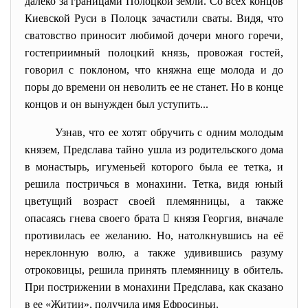
далеко за границами Полоцкой земли. Со всех концов
Киевской Руси в Полоцк зачастили сваты. Видя, что
сватовство приносит любимой дочери много горечи,
гостеприимный полоцкий князь, провожая гостей,
говорил с поклоном, что княжна еще молода и до
поры до времени он неволить ее не станет. Но в конце
концов и он вынужден был уступить...
Узнав, что ее хотят обручить с одним молодым
князем, Предслава тайно ушла из родительского дома
в монастырь, игуменьей которого была ее тетка, и
решила постричься в монахини. Тетка, видя юный
цветущий возраст своей племянницы, а также
опасаясь гнева своего брата  князя Георгия, вначале
противилась ее желанию. Но, натолкнувшись на её
нереклонную волю, а также удивившись разуму
отроковицы, решила принять племянницу в обитель.
При пострижении в монахини Предслава, как сказано
в ее «Житии», получила имя Ефросиньи.