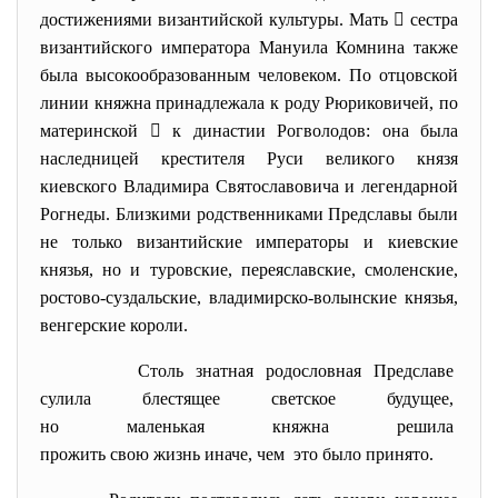
достижениями византийской культуры. Мать  сестра
византийского императора Мануила Комнина также
была высокообразованным человеком. По отцовской
линии княжна принадлежала к роду Рюриковичей, по
материнской  к династии Рогволодов: она была
наследницей крестителя Руси великого князя
киевского Владимира Святославовича и легендарной
Рогнеды. Близкими родственниками Предславы были
не только византийские императоры и киевские
князья, но и туровские, переяславские, смоленские,
ростово-суздальские, владимирско-волынские князья,
венгерские короли.
Столь знатная родословная
Предславе
сулила блестящее светское
будущее,
но маленькая княжна решила
прожить свою жизнь иначе, чем это было принято.