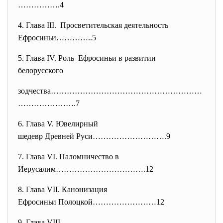
…………….4
4. Глава ІІІ. Просветительская деятельность
Ефросиньи…………..5
5. Глава ІV. Роль Ефросиньи в развитии
белорусского
зодчества…………………………………………………
……
…………….7
6. Глава V. Ювелирный
шедевр Древней Руси……………………….9
7. Глава VІ. Паломничество в
Иерусалим…………………………….12
8. Глава VІІ. Канонизация
Ефросиньи Полоцкой……………………12
9. Глава VІІІ.