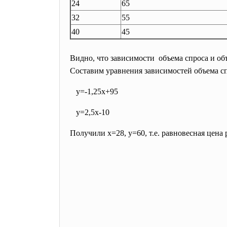
24
65
32
55
40
45
Видно, что зависимости объема спроса и об
Составим уравнения зависимостей объема сп
y=-1,25x+95
y=2,5x-10
Получили x=28, y=60, т.е. равновесная цена 