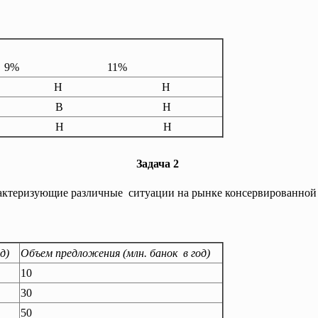
9%
11%
Н
Н
Н
В
В
Н
В
Н
Н
Задача 2
актеризующие различные ситуации на рынке консервированной
Табл
д)
Объем предложения (млн. банок в год)
10
30
50