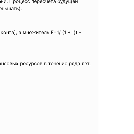
ени. Процесс пересчета будущей
еньшать).
та), а множитель F=1/ (1 + i)t -
нсовых ресурсов в течение ряда лет,