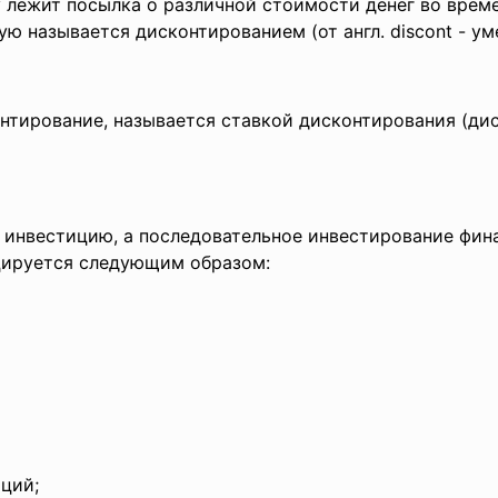
у лежит посылка о различной стоимости денег во врем
ю называется дисконтированием (от англ. discont - ум
тирование, называется ставкой дисконтирования (дискон
 инвестицию, а последовательное инвестирование фина
цируется следующим образом:
иций;