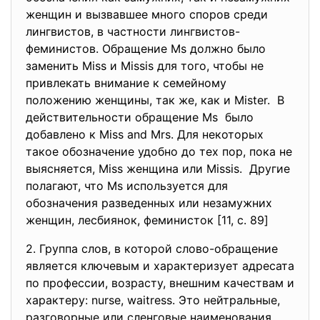
женщин и вызвавшее много споров среди
лингвистов, в частности лингвистов-
феминистов. Обращение Мs должно было
заменить Мiss и Missis для того, чтобы не
привлекать внимание к семейному
положению женщины, так же, как и Мister. В
действительности обращение Мs было
добавлено к Мiss and Mrs. Для некоторых
такое обозначение удобно до тех пор, пока не
выясняется, Мiss женщина или Мissis. Другие
полагают, что Мs используется для
обозначения разведенных или незамужних
женщин, лесбиянок, феминисток [11, c. 89]
2. Группа слов, в которой слово-обращение
является ключевым и характеризует адресата
по профессии, возрасту, внешним качествам и
характеру: nurse, waitress. Это нейтральные,
разговорные или сленговые наименования.