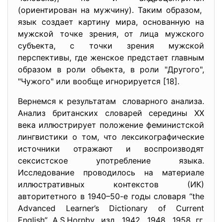
(ориентирован на мужчину). Таким образом,
язык создает картину мира, основанную на
мужской точке зрения, от лица мужского
субъекта, с точки зрения мужской
перспективы, где женское предстает главным
образом в роли объекта, в роли "Другого",
"Чужого" или вообще игнорируется [18].
Вернемся к результатам словарного анализа.
Анализ британских словарей середины ХХ
века иллюстрирует положение феминистской
лингвистики о том, что лексикографические
источники отражают и воспроизводят
сексистское употребление языка.
Исследование проводилось на материале
иллюстративных контекстов (ИК)
авторитетного в 1940–50-е годы словаря “the
Advanced Learner’s Dictionary of Current
English” A.S.Hornby, изд. 1942, 1948, 1958 гг.