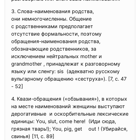
3. Слова-наименования родства,
они немногочисленны. Общение
с родственниками предполагает
отсутствие формальности, поэтому
обращения-наименования родства,
обозначающие родственников, за
исключением нейтральных mother и
grandmother , принадлежат к разговорному
языку или сленгу: sis (адекватно русскому
вульгарному обращению «сеструха»). [7, c. 47
- 52]
4. Квази-обращения («обзывания»), в которых
на месте наименований женщины выступают
дерогативные и оскорбительные лексические
единицы: You, slut, come here! (Иди сюда,
грязная тварь!); You, pig, get out ! (Убирайся,
свинья) [11, c. 89]