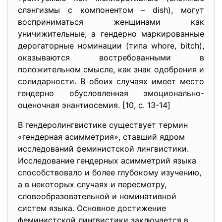
слэнгизмы с компонентом – dish), могут
восприниматься женщинами как
уничижительные; а гендерно маркированные
дерогаторные номинации (типа whore, bitch),
оказываются востребованными в
положительном смысле, как знак одобрения и
солидарности. В обоих случаях имеет место
гендерно обусловленная эмоционально-
оценочная энантиосемия. [10, c. 13-14]
В гендеролингвистике существует термин
«гендерная асимметрия», ставший ядром
исследований феминистской лингвистики.
Исследование гендерных асимметрий языка
способствовало и более глубокому изучению,
а в некоторых случаях и пересмотру,
словообразовательной и номинативной
систем языка. Основное достижение
феминистской лингвистики заключается в