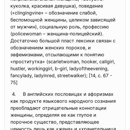
куколка, красивая девушка), поведение
(«clingingvine» – обозначение слабой,
беспомощной женщины, целиком зависящей
от мужчин), социальную роль, профессию
(policewoman – женщина-полицейский).
Достаточно большой пласт лексики связан с
обозначением женских пороков, и
эвфемизмами, отсылающими к понятию
«проститутка» (scarletwoman, hooker, callgirl,
hustler, workinggirl, b-girl, ladyoftheevening,
fancylady, ladyinred, streetwalker); [14, c. 67 -
75]
4. В английских пословицах и афоризмах
как продукте языкового народного сознания
преобладают отрицательные коннотации
женщины, определяя ее как глупое и
порочное существо, представляющее
ценность лишь как «жена» и «хранительница