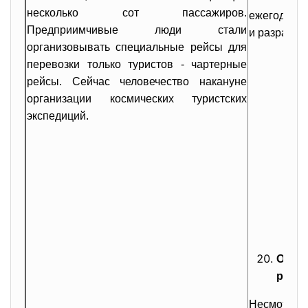
несколько сот пассажиров.
ежегодное
Предприимчивые люди стали
и разработк
организовывать специальные рейсы для
перевозки только туристов - чартерные
рейсы. Сейчас человечество накануне
организации космических туристских
экспедиций.
Особ
разви
Несмо