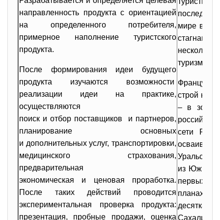
Разрабатывается и определяется целевая
турист
направленность продукта с ориентацией
последних 
на определенного потребителя,
мире вырос
примерное наполнение туристского
стагнаци
продукта.
несколько
туризм и би
После формирования идеи будущего
продукта изучаются возможности
Французска
реализации идеи на практике,
строй неск
осуществляются
– в зону 
поиск и отбор поставщиков и партнеров,
российских
планирование основных
сети Rama
и дополнительных услуг, транспортировки,
осваивать 
медицинского страхования,
Уральский, 
предварительная
из Южной А
экономическая и ценовая
проработка.
первых от
После таких действий проводится
планах по
экспериментальная проверка продукта:
десятках 
презентация, пробные продажи, оценка
Сахалинск