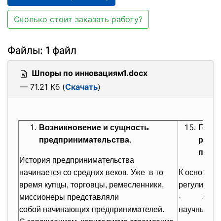
Сколько стоит заказать работу?
Файлы: 1 файл
Шпоры по инновациям1.docx
— 71.21 Кб (
Скачать
)
Возникновение и сущность
Госу
предпринимательства.
регу
проце
История предпринимательства
начинается со средних веков. Уже в то
К основным
время купцы, торговцы, ремесленники,
регулиров
миссионеры представляли
· акку
собой начинающих предпринимателей.
научные ис