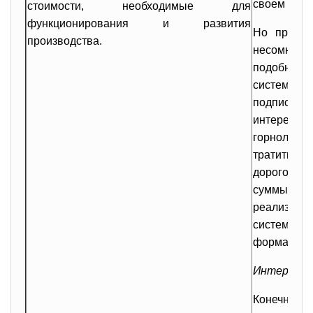
своем отеле
стоимости, необходимые для
функционирования и развития
Но процес
производства.
несомненн
подобных
системы,
подписке (
интересно
горнолыжн
тратить 
дорогосто
суммы и
реализова
системы с
формата, в
Интеракти
Конечно,