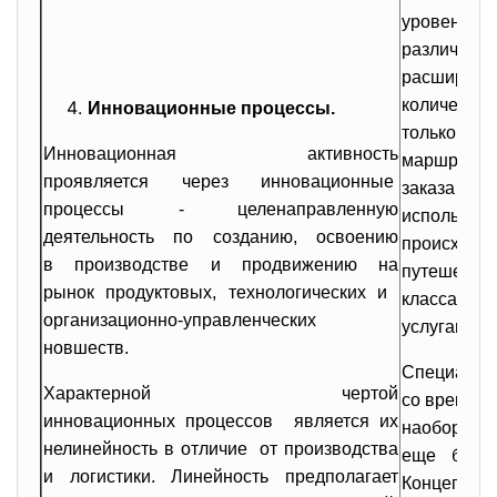
уров
различных
расширяет
количество
Инновационные процессы.
только в
Инновационная активность
маршрутов
проявляется через
инновационные
заказа а
процессы - целенаправленную
использу
деятельность по созданию, освоению
происхо
в производстве и продвижению на
путешеств
рынок продуктовых, технологических и
класса, т
организационно-управленческих
услугам тож
новшеств.
Специалист
Характерной чертой
со времене
инновационных процессов является их
наобо
нелинейность в отличие от производства
еще более
и логистики. Линейность предполагает
Концепция 