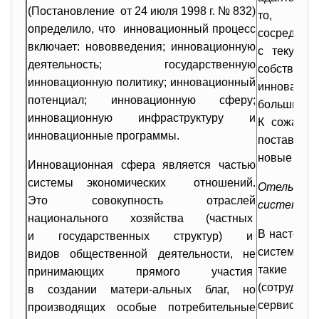
(Постановление от 24 июля 1998 г. № 832)
то, что
определило, что инновационный процесс
сосредо
включает: нововведения; инновационную
с текущей
деятельность; государственную
собств
инновационную политику; инновационный
инноваци
потенциал; инновационную сферу;
больший д
инновационную инфраструктуру и
К сожален
инновационные программы.
поставил 
новые прав
Инновационная сфера является частью
системы экономических отношений.
Отель к
Это совокупность отраслей
системы у
национального хозяйства (частных
В настоящ
и государственных структур) и
систем 
видов общественной деятельности, не
такие инте
принимающих прямого участия
(сотрудни
в создании матери-альных благ, но
сервису и
производящих особые потребительные