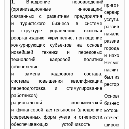
1. Внедрение нововведений
приготов
(организационные инновации),
сервир
связанных с развитием
предприятия
услуги.
и туристского бизнеса в
системе
развивающ
и структуре управления, включая
начале де
реорганизацию, укрупнение, поглощение
развиватьс
конкурирующих субъектов на
основе
городах ры
новейшей техники и передовых
и находитс
технологий; кадровой политики
Несмотря н
(обновление
насчитывае
и замена кадрового состава,
был извест
система повышения
квалификации,
ресторанно
переподготовка и
стимулирование
работников);
Основным
рациональной экономической
бизнеса в
и финансовой деятельности (внедрение
которые
современных форм учета и
отчетности,
отечествен
обеспечивающих устойчивость
широко и