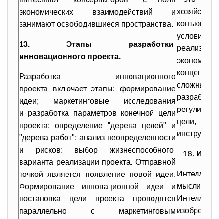
хозяйс
экономических взаимодействий и
конъюнкт
занимают освободившиеся пространства.
условий фу
13. Этапы разработки
реализац
инновационного проекта.
экономиче
концепции
Разработка инновационного
сложный п
проекта включает этапы: формирование
разрабо
идеи; маркетинговые исследования
регулирова
и разработка параметров конечной цели
цели, зад
проекта; определение "дерева целей" и
инструмент
"дерева работ"; анализ неопределенности
и рисков; выбор жизнеспособного
Интел
варианта реализации проекта. Отправной
Интеллекту
точкой является появление новой идеи.
мыслитель
Формирование инновационной идеи и
Интеллек
постановка цели проекта проводятся
изобретени
параллельно с маркетинговым