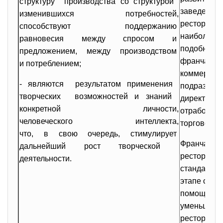
структуру производства со структурой
заведений 
изменившихся потребностей,
рестораны.
способствуют поддержанию
наиболее п
равновесия между спросом и
подобного 
предложением, между производством
франчайзин
и потреблением;
коммерческ
- являются результатом применения
подразумев
творческих возможностей и знаний
директору 
конкретной личности,
отработанн
человеческого интеллекта,
торговой м
что, в свою очередь,
стимулирует
Франчайзод
дальнейший рост творческой
ресторан п
деятельности.
стандартны
этапе стан
помощь в о
уменьшить 
ресторанов,