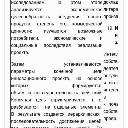
доклады,
исследованием. На этом этапе
литератур
анализируется экономическая
произведен
целесообразность внедрения нового
продукта, степень его коммерческой
Испол
ценности; изучаются возможные
интел
потребители, экономические и
защит
социальные последствия реализации
проекта.
Интелле
собственн
Затем устанавливаются
деятельн
параметры конечной цели
регулирую
инновационного проекта, на основе
и использ
которых формируются
интелл
объем и последовательность действий.
в разл
Конечная цель структурируется, т. е.
к появлен
разбивается на отдельные элементы.
собственн
В результате создается иерархическая
права.
последовательность достижения целей,