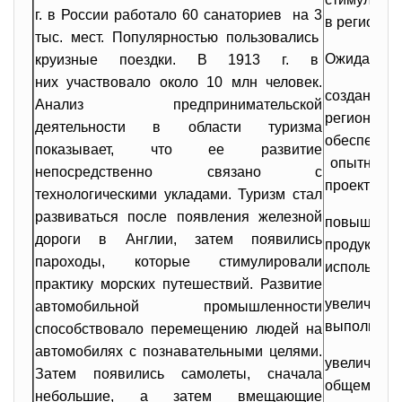
г. в России работало 60 санаториев на 3
в регионе.
тыс. мест. Популярностью пользовались
Ожидаемый
круизные поездки. В 1913 г. в
них участвовало около 10 млн человек.
создание 
Анализ предпринимательской
региональ
деятельности в области туризма
обеспечив
показывает, что ее развитие
опытный об
непосредственно связано с
проект – в
технологическими укладами. Туризм стал
развиваться после появления железной
повыше
дороги в Англии, затем появились
продукци
пароходы, которые стимулировали
использова
практику морских путешествий. Развитие
увеличе
автомобильной промышленности
выполняющ
способствовало перемещению людей на
автомобилях с познавательными целями.
увеличен
Затем появились самолеты, сначала
общем объё
небольшие, а затем вмещающие