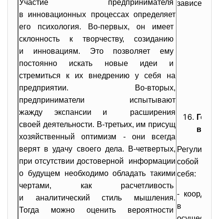
Участие предпринимателя
зависеть и
в инновационных процессах
определяет
его психология. Во-первых, он имеет
склонность к творчеству, созиданию
и инновациям. Это позволяет ему
постоянно искать новые идеи и
стремиться к их внедрению у себя на
предприятии. Во-вторых,
предприниматели испытывают
жажду экспансии и расширения
Госу
своей деятельности. В-третьих, им присущ
в Рос
хозяйственный оптимизм - они всегда
верят в удачу своего дела. В-четвертых,
Регулиров
при отсутствии достоверной информации
собой мно
о будущем необходимо обладать такими
себя:
чертами, как расчетливость
- координ
и аналитический стиль
мышления.
в глоб
Тогда можно оценить
вероятности
осущест