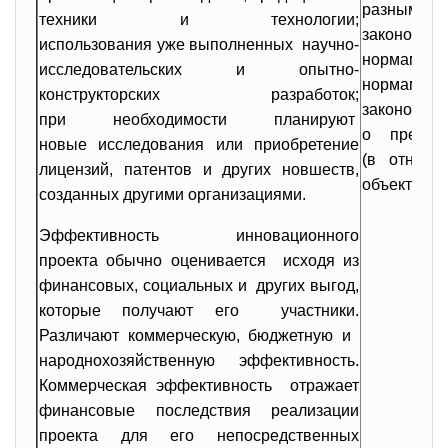
разным
техники и технологии;
законодат
использования уже выполненных научно-
норма
исследовательских и
опытно-
нормам
конструкторских разработок;
законод
при необходимости планируют
о пресече
новые исследования или приобретение
(в отношен
лицензий, патентов и других новшеств,
объектов, 
созданных другими
организациями.
Эффективность инновационного
проекта обычно оценивается исходя из
финансовых, социальных и других выгод,
которые получают его участники.
Различают коммерческую, бюджетную и
народнохозяйственную эффективность.
Коммерческая эффективность отражает
финансовые последствия реализации
проекта для его
непосредственных