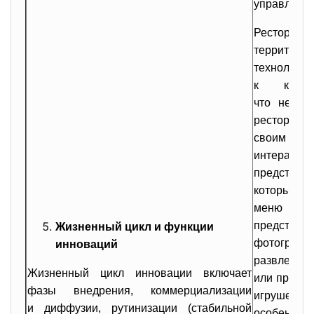
управления
Ресторан в
территор
технологи
к клие
что некот
рест
своим по
интерак
представля
которым р
меню они
представ
Жизненный цикл и функции
фотографи
инноваций
развлечь
Жизненный цикл инновации включает
или провес
фазы внедрения, коммерциализации
игрушек.
и диффузии, рутинизации (стабильной
особенно 