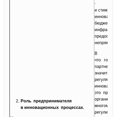
· осно
и стимулир
инновацио
бюджета 
инфрастру
предоставл
непрямого 
В це
что госуд
партн
значитель
регулят
иннова
это прида
организац
Роль предпринимателя
многом 
в инновационных процессах.
регулиро