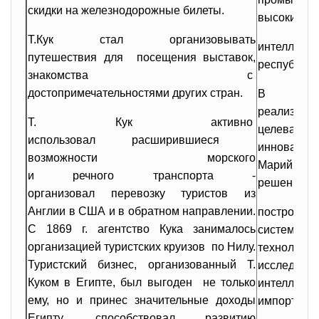
скидки на железнодорожные билеты.
высокими т
Т.Кук стал организовывать
интеллек
путешествия для посещения выставок,
республики
знакомства с
достопримечательностями других стран.
В Ре
реализ
Т. Кук активно
целева
использовал расширившиеся
инноваци
возможности морского
Марий Эл н
и речного транспорта -
решение сл
организовал перевозку туристов из
Англии в США и в обратном направлении.
построен
С 1869 г. агентство Кука занималось
системы, 
организацией туристских круизов по Нилу.
техно
Туристский бизнес, организованный Т.
исследо
Куком в Египте, был выгоден не только
интеллекту
ему, но и принес значительные доходы
импорт тех
Египту, способствовал развитию