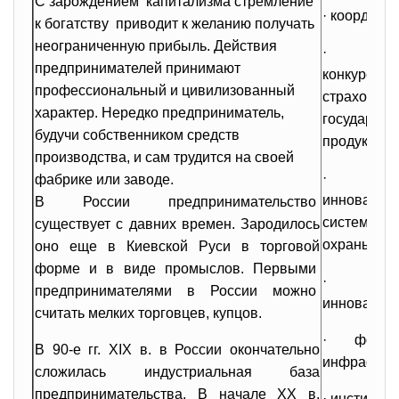
С зарождением капитализма стремление
· координа
к богатству приводит к желанию получать
неограниченную прибыль. Действия
· стим
предпринимателей принимают
конкур
профессиональный и цивилизованный
страхован
характер. Нередко предприниматель,
государст
будучи собственником средств
продукции;
производства, и сам трудится на своей
· соз
фабрике или заводе.
инновац
В России предпринимательство
системы з
существует с давних времен. Зародилось
охраны инт
оно еще в Киевской Руси в торговой
форме и в виде промыслов. Первыми
· ка
предпринимателями в России можно
инновацион
считать мелких торговцев, купцов.
· форми
В 90-е гг. XIX в. в России окончательно
инфраструк
сложилась индустриальная база
предпринимательства. В начале XX в.
· институц