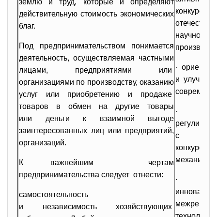
землю и труд, которые и определяют
конкурент
действительную стоимость экономических
отечестве
благ.
научно-те
Под предпринимательством понимается
производст
деятельность, осуществляемая частными
· ориента
лицами, предприятиями или
и улучшаю
организациями по производству, оказанию
современно
услуг или приобретению и продаже
товаров в обмен на другие товары
· соче
или деньги к взаимной выгоде
регулиро
заинтересованных лиц или предприятий,
с эф
организаций.
конкуре
механизма;
К важнейшим чертам
предпринимательства следует отнести:
· со
инновацион
самостоятельность
межрегион
и независимость хозяйствующих
технологи