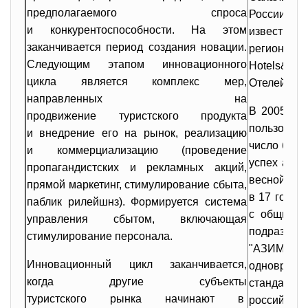
предполагаемого спроса
России сет
и конкурентоспособности. На этом
известны
заканчивается период создания новации.
регионы 
Следующим этапом инновационного
Hotels&Res
цикла является комплекс мер,
Отелей".
направленных на
В 2005 г.,
продвижение туристского
продукта
пользовали
и внедрение его на рынок, реализацию
число буде
и коммерциализацию (проведение
успех акц
пропагандистских и рекламных акций,
весной это
прямой маркетинг, стимулирование сбыта,
в 17 город
паблик рилейшнз). Формируется система
с общим ф
управления сбытом, включающая
подразум
стимулирование персонала.
"АЗИМУТ"
Инновационный цикл заканчивается,
одновреме
когда другие субъекты
стандартов
туристского рынка начинают в
российским