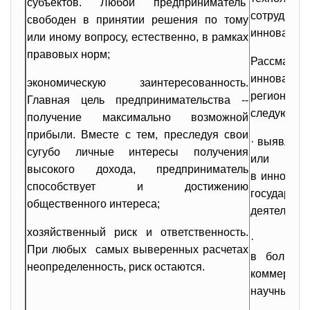
субъектов. Любой предприниматель
сотрудниче
свободен в принятии решения по тому
инновацион
или иному вопросу, естественно, в рамках
правовых норм;
Рассматри
инноваци
экономическую заинтересованность.
региона
Главная цель предпринимательства --
следующие 
получение максимально возможной
прибыли. Вместе с тем, преследуя свои
· выявлено
сугубо личные интересы получения
или ино
высокого дохода, предприниматель
в инновац
способствует и достижению
государст
общественного интереса;
деятельнос
хозяйственный риск и ответственность.
· осн
При любых самых выверенных расчетах
в больши
неопределенность, риск остаются.
коммерциал
научных ис