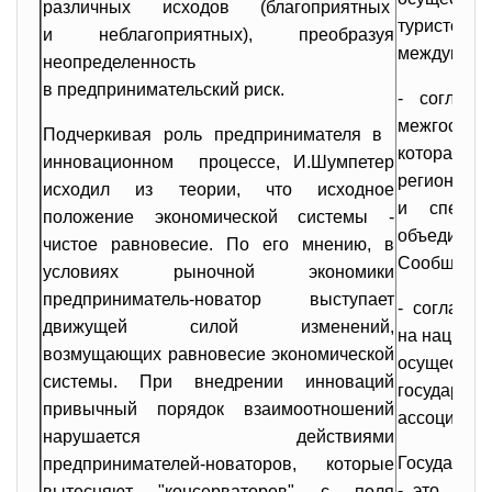
различных исходов (благоприятных
турист
и неблагоприятных), преобразуя
междунаро
неопределенность
в предпринимательский риск.
- соглас
межго
Подчеркивая роль предпринимателя в
котор
инновационном процессе, И.Шумпетер
регион
исходил из теории, что исходное
и специ
положение экономической системы -
объедин
чистое равновесие. По его мнению, в
Сообщество
условиях рыночной экономики
предприниматель-новатор выступает
- согласо
движущей силой изменений,
на национа
возмущающих равновесие экономической
осуществл
системы. При внедрении инноваций
государс
привычный порядок взаимоотношений
ассоциации
нарушается действиями
Государств
предпринимателей-новаторов, которые
- это возд
вытесняют "консерваторов" с поля