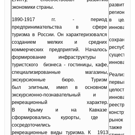
развитие 
экономики страны.
региона
1890-1917 гг. - период
в целях
предпринимательства в сфере
инновацион
туризма в России. Он характеризовался
сохранени
созданием мелких и средних
республики
коммерческих предприятий.
Началось
существе
формирование инфраструктуры
инновацион
туристского бизнеса - гостиницы, кафе,
специализированные магазины,
Реализац
экскурсионные бюро. Туризм
первый пре
был элитным, имел в основном
целост
экскурсионно-познавательный и
иннова
рекреационный характер.
реестра н
В Крыму и на Кавказе
конструкт
сформировались курорты, где
рынок нов
сосредоточились
также р
рекреационные виды туризма. К 1913
стимулиро