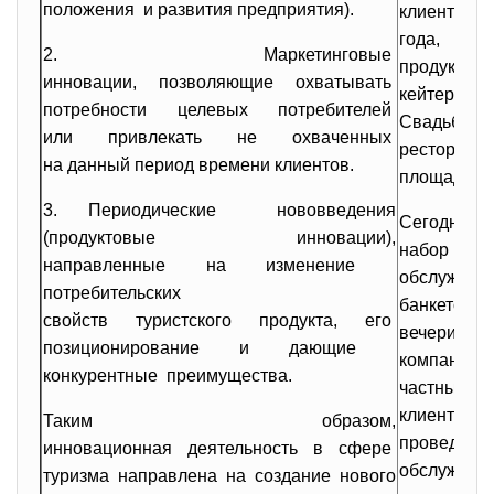
положения и развития предприятия).
клиентами
года, рек
2. Маркетинговые
продукто
инновации, позволяющие
охватывать
кейтеринг 
потребности целевых
потребителей
Свадьбы н
или привлекать не охваченных
ресторанах
на данный период времени
клиентов.
площадках.
3. Периодические нововведения
Сегодня ке
(продуктовые инновации),
набор ус
направленные на изменение
обслужив
потребительских
банкетов
свойств туристского продукта, его
вечеринок
позиционирование и дающие
компании н
конкурентные преимущества.
частными з
клиентами 
Таким образом,
проведени
инновационная деятельность в сфере
обслужива
туризма направлена на создание нового