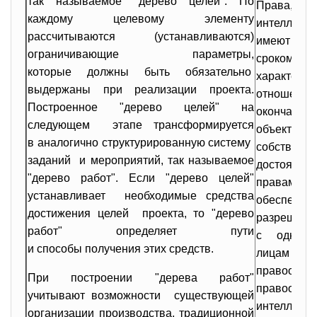
так называемое "дерево целей". По
Права, о
каждому целевому элементу
интелл
рассчитываются (устанавливаются)
имеют ряд 
ограничивающие параметры,
сроком дей
которые должны быть обязательно
характер
выдержаны при реализации проекта.
отношен
Построенное "дерево целей" на
окончании
следующем этапе трансформируется
объек
в аналогично структурированную систему
собствен
заданий и мероприятий, так называемое
достоя
"дерево работ". Если "дерево целей"
правами 
устанавливает необходимые средства
обеспечив
достижения целей проекта, то "дерево
разреш
работ" определяет пути
с одновр
и способы получения этих средств.
лицам сов
правоо
При построении "дерева работ"
правоот
учитывают возможности существующей
интеллекту
организации производства, традиционной