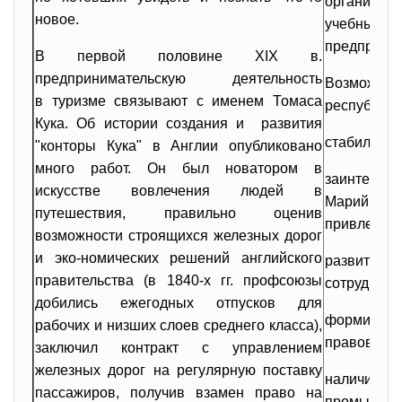
организа
новое.
учебны
предприят
В первой половине XIX в.
предпринимательскую
деятельность
Возможн
в туризме связывают с именем Томаса
республики
Кука. Об истории создания и развития
стабильнос
"конторы Кука" в Англии опубликовано
много работ. Он был новатором в
заинтерес
искусстве вовлечения людей в
Марий 
путешествия, правильно оценив
привлекате
возможности строящихся железных дорог
и эко-номических решений английского
развити
правительства (в 1840-х гг. профсоюзы
сотрудниче
добились ежегодных отпусков для
формиров
рабочих и низших слоев среднего класса),
правовой б
заключил контракт с управлением
железных дорог на регулярную поставку
наличии
пассажиров, получив взамен право на
промышле