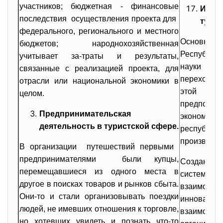
участников; бюджетная - финансовые
Инно
последствия осуществления проекта для
туриз
федерального, регионального и местного
Основной
бюджетов; народнохозяйственная
Республи
учитывает за-траты и результаты,
науки
связанные с реализацией проекта, для
переход к 
отрасли или национальной экономики в
этой 
целом.
предпос
Предпринимательская
экономик
деятельность в туристской сфере.
республи
производст
В организации путешествий первыми
предпринимателями были купцы,
Создание
перемещавшиеся из одного места в
систе
другое в поисках товаров и рынков сбыта.
взаимод
Они-то и стали организовывать поездки
инновацио
людей, не имевших отношения к торговле,
взаимоде
но хотевших увидеть и познать что-то