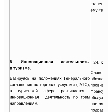
станет «то
ему «выкар
6. Инновационная деятельность
Кейте
в туризме.
Слово кей
Базируясь на положениях Генерального
обозначае
соглашения по торговле услугами (ГАТС),
провизии”.
в туристской сфере развивается
Франсуа 
инновационная деятельность по трем
обслуживал
направлениям.
настоя
подразум