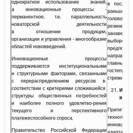
однократное использование знаний,
в последн
а инновационные процессы -
раньше гос
перманентное, т.е. параллельность
головой, 
новаторской деятельности
резинки 
в отношении продукции,
занавесок
организации и управления - многообразие
выборе от
областей нововведений.
предложен
направлен
Инновационные процессы
главным о
поддерживаются институциональными
гостепри
и структурными факторами, связанными
стремитель
с перераспределением ресурсов в
соответствии с критериями сложившейся
Инно
структуры общественных потребностей
в гос
и наиболее полного удовлетво-рения
Препятст
текущего и перспективного
технологи
платежеспособного спроса.
инноваци
Правительство Российской Федерации
адаптации 