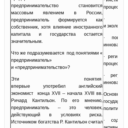
предпринимательство становится
процессов 
массовым явлением в России,
· обе
предприниматель формируется как
и экологич
собственник, хотя влияние иностранного
капитала и государства остается
· повыш
значительным.
инновацион
Что же подразумевается под понятиями «
· региона
предприниматель»
процессов;
и «предпринимательство»?
· регули
Эти понятия
инновацио
впервые употребил английский
экономист конца XVII -- начала XVIII вв.
Основ
Ричард Кантильон. По его мнению,
государс
предприниматель -- это человек,
политики я
действующий в условиях риска.
· содейс
Источником богатства Р. Кантильон считал
активн