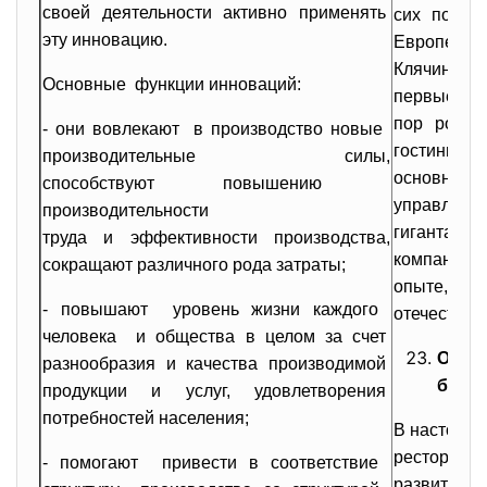
своей деятельности активно применять
сих пор р
эту инновацию.
Европе, ка
Клячиным 
Основные функции инноваций:
первые ин
пор росси
- они вовлекают в производство новые
гостиницы
производительные силы,
основном,
способствуют повышению
управлен
производительности
гигантам
труда и эффективности
производства,
компаниям,
сокращают различного рода
затраты;
опыте, л
- повышают уровень жизни каждого
отечествен
человека и общества в целом за счет
Общие
разнообразия и качества
производимой
бизне
продукции и услуг,
удовлетворения
потребностей населения;
В настояще
ресторанно
- помогают привести в соответствие
развитие в