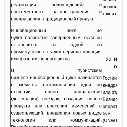
реализации нововведений) и
позволяе
повсеместного распространения и
такси прям
превращения в традиционный продукт.
Инновационный цикл не
будет полностью завершенным, если он
остановится на одной из
промежуточных стадий периода новации
или фазе жизненного цикла.
Новы
гости
В туристском
бизнесе инновационный цикл начинается
Гостиничн
с момента возникновения идеи об
внедрять
открытии нового направления
или отдают
(дестинации) поездок, создания нового
Бизнес-т
продукта или внесения изменений в
операторов
существующий, внедрения новых видов
бум. Все
технологии или коммуникаций.
(UNWTO) о