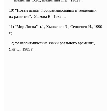
Малютин Э.А., Малютина Л.В., 1982 г.;
10) “Новые языки программирования и тенденции
их развития”, Ушкова В., 1982 г.;
11) “Мир Лиспа” т.1, Хьювенен Э., Сеппенен Й., 1990
г.;
12) “Алгоритмические языки реального времени”,
Янг С., 1985 г..